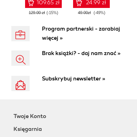
109.65 zł
24.99 zł
129.00 zł
(-15%)
49.00zł
(-49%)
Program partnerski - zarabiaj
więcej »
Brak książki? - daj nam znać »
Subskrybuj newsletter »
Twoje Konto
Księgarnia