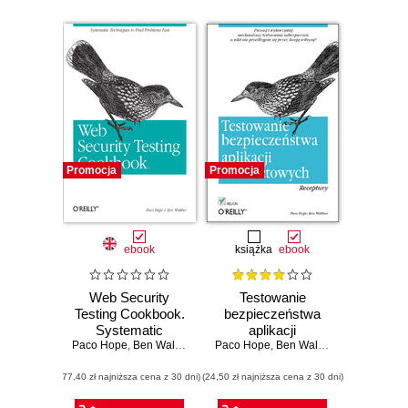
Promocja
Promocja
ebook
książka
ebook
Web Security
Testowanie
Testing Cookbook.
bezpieczeństwa
Systematic
aplikacji
Paco Hope
Techniques to Find
,
Ben Walther
Paco Hope
internetowych.
,
Ben Walther
Problems Fast
Receptury
(77,40 zł najniższa cena z 30 dni)
(24,50 zł najniższa cena z 30 dni)