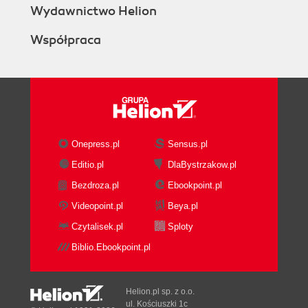
Wydawnictwo Helion
Współpraca
Onepress.pl
Sensus.pl
Editio.pl
DlaBystrzakow.pl
Bezdroza.pl
Ebookpoint.pl
Videopoint.pl
Beya.pl
Czytalisek.pl
Sploty
Biblio.Ebookpoint.pl
Helion.pl sp. z o.o.
ul. Kościuszki 1c