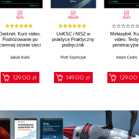
kurs
ebook
kurs
Darknet. Kurs video.
UoKSC i NIS2 w
Metasploit. Ku
Podróżowanie po
praktyce Praktyczny
video. Testy
ciemnej stronie sieci
podręcznik
penetracyjne 
implementacji
łamanie
Krajowego Systemu
zabezpiecze
Jakub Kubś
Piotr Szymczyk
Adam Cedro
Cyberbezpieczeństwa
Frameworki,
procedury, audyt dla
129.00 zł
149.00 zł
129.00 
zarządów, IT i
compliance