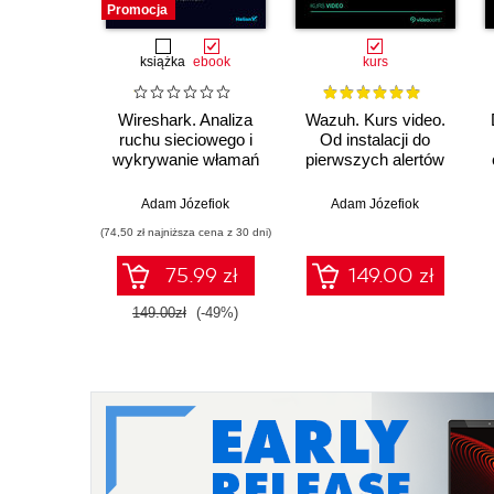
Promocja
książka
ebook
kurs
Wireshark. Analiza
Wazuh. Kurs video.
ruchu sieciowego i
Od instalacji do
wykrywanie włamań
pierwszych alertów
Adam Józefiok
Adam Józefiok
(74,50 zł najniższa cena z 30 dni)
75.99 zł
149.00 zł
149.00zł
(-49%)