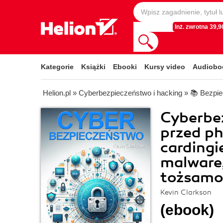
Inż. zwrotna 39,90
Kategorie
Książki
Ebooki
Kursy video
Audiobo
Helion.pl
»
Cyberbezpieczeństwo i hacking
»
📚 Bezpie
Cyberbez
przed ph
carding
malware,
tożsamo
Kevin Clarkson
(ebook)