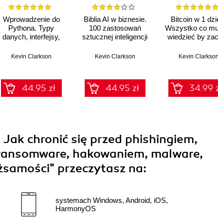
Wprowadzenie do
Biblia AI w biznesie.
Bitcoin w 1 dzi
Pythona. Typy
100 zastosowań
Wszystko co mu
danych, interfejsy,
sztucznej inteligencji
wiedzieć by za
składnia, moduły,
w Twojej firmie
zarabiać na Bitc
klasy, narzędzia,
już dziś!
Kevin Clarkson
Kevin Clarkson
Kevin Clarkso
pierwszy własny
program
44.95 zł
44.95 zł
34.99 
Jak chronić się przed phishingiem,
, ransomware, hakowaniem, malware,
ożsamości"
przeczytasz na:
systemach Windows, Android, iOS,
HarmonyOS