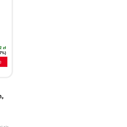
2 zł
(7%)
a
m,