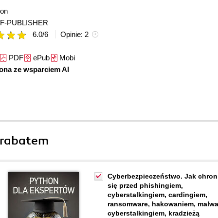
son
F-PUBLISHER
6.0
/
6
Opinie:
2
PDF
ePub
Mobi
zona ze wsparciem AI
 rabatem
Cyberbezpieczeństwo. Jak chron
się przed phishingiem,
cyberstalkingiem, cardingiem,
ransomware, hakowaniem, malwa
cyberstalkingiem, kradzieżą