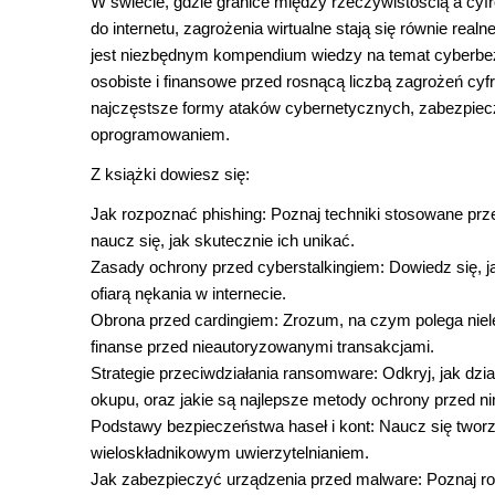
W świecie, gdzie granice między rzeczywistością a cyfr
do internetu, zagrożenia wirtualne stają się równie rea
jest niezbędnym kompendium wiedzy na temat cyberbez
osobiste i finansowe przed rosnącą liczbą zagrożeń c
najczęstsze formy ataków cybernetycznych, zabezpiecz
oprogramowaniem.
Z książki dowiesz się:
Jak rozpoznać phishing: Poznaj techniki stosowane pr
naucz się, jak skutecznie ich unikać.
Zasady ochrony przed cyberstalkingiem: Dowiedz się, jak
ofiarą nękania w internecie.
Obrona przed cardingiem: Zrozum, na czym polega niel
finanse przed nieautoryzowanymi transakcjami.
Strategie przeciwdziałania ransomware: Odkryj, jak dzi
okupu, oraz jakie są najlepsze metody ochrony przed ni
Podstawy bezpieczeństwa haseł i kont: Naucz się tworz
wieloskładnikowym uwierzytelnianiem.
Jak zabezpieczyć urządzenia przed malware: Poznaj rod