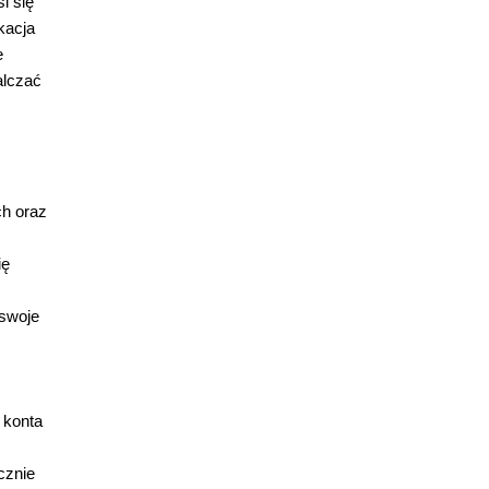
i się
kacja
e
alczać
ch oraz
ię
 swoje
 konta
cznie