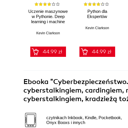
Uczenie maszynowe
Python dla
w Pythonie. Deep
Ekspertów
learning i machine
learning
Kevin Clarkson
Kevin Clarkson
44.99 zł
44.99 zł
Ebooka
"Cyberbezpieczeństwo. 
cyberstalkingiem, cardingiem
cyberstalkingiem, kradzieżą t
czytnikach Inkbook, Kindle, Pocketbook,
Onyx Booxs i innych