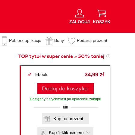
ZALOGUJ
KOSZYK
Pobierz aplikację
Bony
Podaruj prezent
TOP tytuł w super cenie » 50% taniej
34,99 zł
Ebook
Dodaj do koszyka
Dostępny natychmiast po opłaceniu zakupu
lub
Kup na prezent
Kup 1-kliknięciem