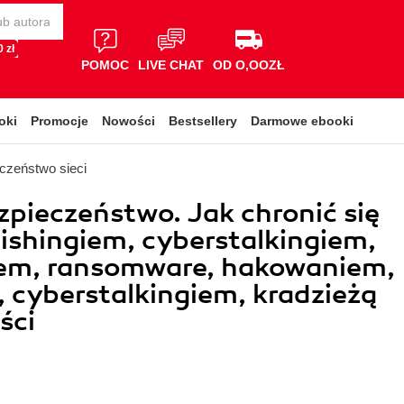
 zł
POMOC
LIVE CHAT
OD O,OOZŁ
oki
Promocje
Nowości
Bestsellery
Darmowe ebooki
czeństwo sieci
pieczeństwo. Jak chronić się
ishingiem, cyberstalkingiem,
iem, ransomware, hakowaniem,
 cyberstalkingiem, kradzieżą
ści