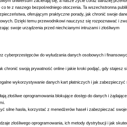
owym uniwersum zacierają się, a nasze życie coraz bardziej przenos
lne co te z naszego bezpośredniego otoczenia. Ta wszechstronna publi
pieczeństwa, oferującym praktyczne porady, jak chronić swoje dan
yfrowych. Dzięki temu przewodnikowi nauczysz się rozpoznawać i zw
ając swoje urządzenia przed niechcianymi intruzami i złośliwym
zez cyberprzestępców do wyłudzania danych osobowych i finansowy
 chronić swoją prywatność online i jakie kroki podjąć, gdy stajesz s
egalne wykorzystywanie danych kart płatniczych i jak zabezpieczyć
ałają złośliwe oprogramowania blokujące dostęp do danych i żądające
mi.
yć silne hasła, korzystać z menedżerów haseł i zabezpieczać swoje
zaje złośliwego oprogramowania, ich metody dystrybucji i jak skute