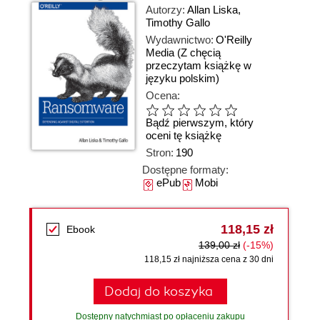
Autorzy:
Allan Liska
,
Timothy Gallo
Wydawnictwo:
O'Reilly
Media
(Z chęcią
przeczytam książkę w
języku polskim)
Ocena:
Bądź pierwszym, który
oceni tę książkę
Stron:
190
Dostępne formaty:
ePub
Mobi
118,15 zł
Ebook
139,00 zł
(-15%)
118,15 zł najniższa cena z 30 dni
Dodaj do koszyka
Dostępny natychmiast po opłaceniu zakupu