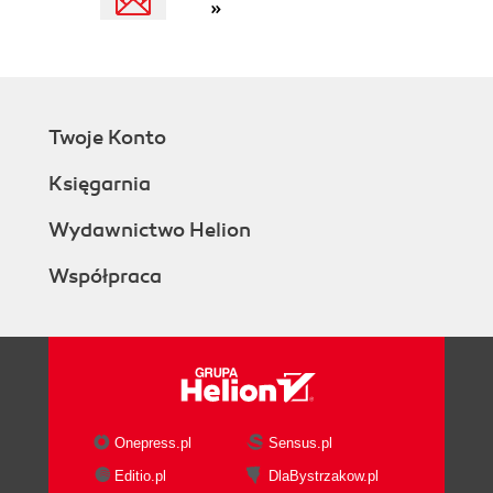
»
Evolving Targets
Advanced Hacking Groups Move In
Ransomware as a Service (RaaS)
Different RaaS Models
RaaS Disrupts Security Tools
Twoje Konto
Summary
II. Defensive Tactics
Księgarnia
4. Protecting Workstations and Servers
Attack Vectors for Ransomware
Wydawnictwo Helion
Hardening the System and Restricting
Współpraca
Access
Time to Ditch Flash
Asset Management, Vulnerability,
Scanning, and Patching
Disrupting the Attack Chain
Preventing ransomware from
executing
Onepress.pl
Sensus.pl
Looking at packers and the registry
Editio.pl
DlaBystrzakow.pl
Shadow copy