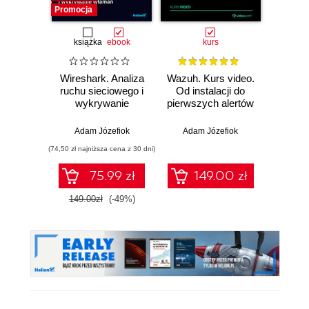
Promocja
książka
ebook
kurs
Wireshark. Analiza
Wazuh. Kurs video.
Dark
ruchu sieciowego i
Od instalacji do
wykrywanie
pierwszych alertów
Podró
włamań
ciemn
Adam Józefiok
Adam Józefiok
Ja
(74,50 zł najniższa cena z 30 dni)
75.99 zł
149.00 zł
1
149.00zł
(-49%)