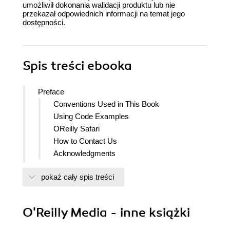
umożliwił dokonania walidacji produktu lub nie
przekazał odpowiednich informacji na temat jego
dostępności.
Spis treści
ebooka
Preface
Conventions Used in This Book
Using Code Examples
OReilly Safari
How to Contact Us
Acknowledgments
I. Understanding Ransomware
pokaż cały spis treści
1. Introduction to Ransomware
Ransomwares Checkered Past
Anatomy of a Ransomware Attack
O'Reilly Media - inne książki
Deployment
Installation