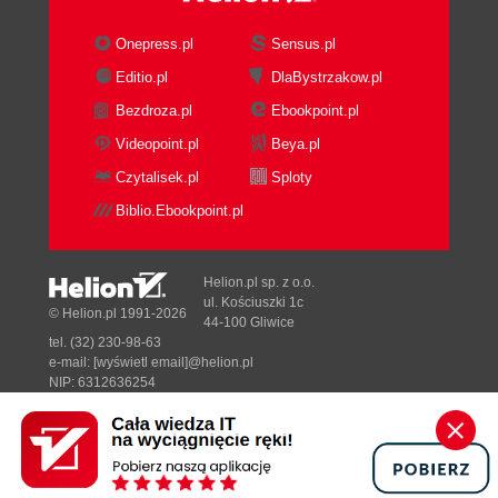
Onepress.pl
Sensus.pl
Editio.pl
DlaBystrzakow.pl
Bezdroza.pl
Ebookpoint.pl
Videopoint.pl
Beya.pl
Czytalisek.pl
Sploty
Biblio.Ebookpoint.pl
Helion.pl sp. z o.o.
ul. Kościuszki 1c
© Helion.pl 1991-2026
44-100 Gliwice
tel. (32) 230-98-63
e-mail:
[wyświetl email]@helion.pl
NIP: 6312636254
Regon: 241989027
Designed with ♥ by
Tonik.pl
Pełna wersja strony »