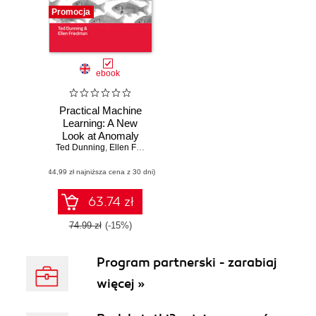
Promocja
ebook
Practical Machine
Learning: A New
Look at Anomaly
Ted Dunning
Detection
,
Ellen Friedman
(44,99 zł najniższa cena z 30 dni)
63.74 zł
74.99 zł
(-15%)
Program partnerski - zarabiaj
więcej »