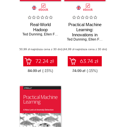
ebook
ebook
Real-World
Practical Machine
Hadoop
Learning:
Ted Dunning
,
Ellen Friedman
Innovations in
Ted Dunning
Recommendation
,
Ellen Friedman
(50,99 zł najniższa cena z 30 dni)
(44,99 zł najniższa cena z 30 dni)
72.24 zł
63.74 zł
84.99 zł
(-15%)
74.99 zł
(-15%)