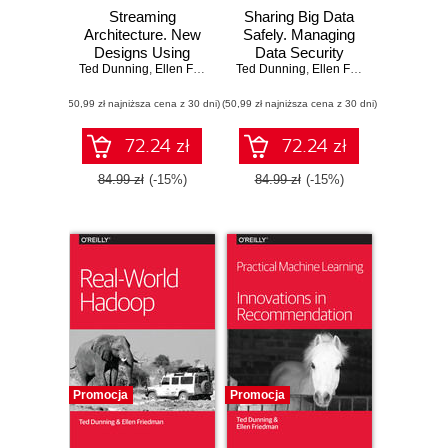
Streaming
Sharing Big Data
Architecture. New
Safely. Managing
Designs Using
Data Security
Ted Dunning
Apache Kafka and
,
Ellen Friedman
Ted Dunning
,
Ellen Friedman
MapR Streams
(50,99 zł najniższa cena z 30 dni)
(50,99 zł najniższa cena z 30 dni)
72.24 zł
72.24 zł
84.99 zł
(-15%)
84.99 zł
(-15%)
Promocja
Promocja