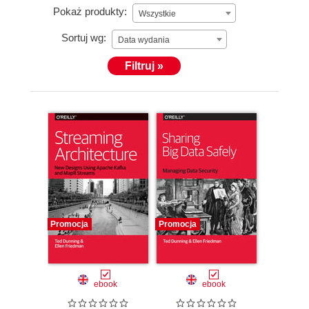
Pokaż produkty:
Wszystkie
Sortuj wg:
Data wydania
Filtruj »
Promocja
Promocja
ebook
ebook