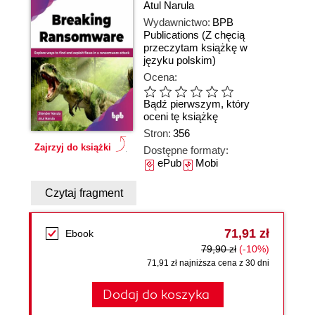
Atul Narula
Wydawnictwo:
BPB
Publications
(Z chęcią
przeczytam książkę w
języku polskim)
Ocena:
Bądź pierwszym, który
oceni tę książkę
Stron:
356
Zajrzyj do książki
Dostępne formaty:
ePub
Mobi
Czytaj fragment
71,91 zł
Ebook
79,90 zł
(-10%)
71,91 zł najniższa cena z 30 dni
Dodaj do koszyka