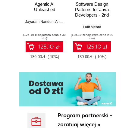
Agentic AI
Software Design
L
Unleashed
Patterns for Java
Gene
Developers - 2nd
Edition
Jayaram Nanduri
,
Anand Oka
Ker
Lalit Mehra
(125,10 zł najniższa cena z 30
(125,10 zł najniższa cena z 30
(125,10 zł 
dni)
dni)
125.10 zł
125.10 zł
139.00zł
(-10%)
139.00zł
(-10%)
139.0
Program partnerski -
zarabiaj więcej »