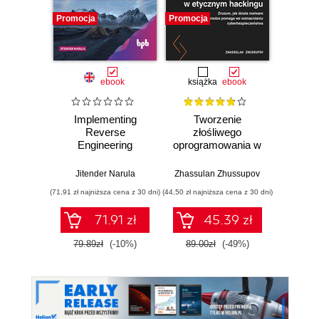
Promocja
Promocja
Promocj
ebook
książka
ebook
ksią
Implementing
Tworzenie
Inf
Reverse
złośliwego
śled
Engineering
oprogramowania w
etycznym
Prz
hackingu. Zrozum,
anali
Jitender Narula
Zhassulan Zhussupov
Shiva V
jak działa malware
pami
(71,91 zł najniższa cena z 30 dni)
(44,50 zł najniższa cena z 30 dni)
(49,50 zł naj
i jak ta wiedza
sie
pomaga we
zawart
71.91 zł
45.39 zł
wzmacnianiu
za
cyberbezpieczeństwa
narzę
79.89zł
(-10%)
89.00zł
(-49%)
99.0
Kali L
Wyd