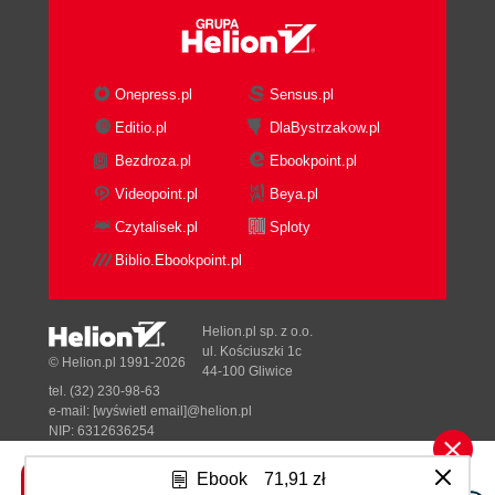
Onepress.pl
Sensus.pl
Editio.pl
DlaBystrzakow.pl
Bezdroza.pl
Ebookpoint.pl
Videopoint.pl
Beya.pl
Czytalisek.pl
Sploty
Biblio.Ebookpoint.pl
Helion.pl sp. z o.o.
ul. Kościuszki 1c
© Helion.pl 1991-2026
44-100 Gliwice
tel. (32) 230-98-63
e-mail:
[wyświetl email]@helion.pl
NIP: 6312636254
Regon: 241989027
Ebook
71,91 zł
Designed with ♥ by
Tonik.pl