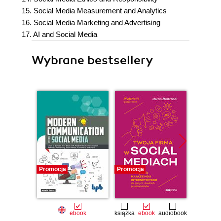
15. Social Media Measurement and Analytics
16. Social Media Marketing and Advertising
17. AI and Social Media
Wybrane bestsellery
Promocja
Promocja
Promocj
ebook
książka
ebook
audiobook
ksią