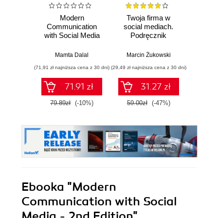
Modern
Twoja firma w
Super
Communication
social mediach.
pro
with Social Media
Podręcznik
Prze
marketingu
ro
internetowego dla
han
Mamta Dalal
Marcin Żukowski
Je
małych i średnich
zar
(71,91 zł najniższa cena z 30 dni)
(29,49 zł najniższa cena z 30 dni)
(34,50 zł naj
przedsiębiorstw.
l
Wydanie IV
sprze
71.91 zł
31.27 zł
poszerzone
pomo
mediów
79.89zł
(-10%)
59.00zł
(-47%)
69.0
e-
Ebooka
"Modern
Communication with Social
Media - 2nd Edition"