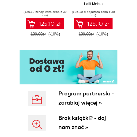
Lalit Mehra
(125,10 zł najniższa cena z 30
(125,10 zł najniższa cena z 30
(125,10 zł 
dni)
dni)
125.10 zł
125.10 zł
139.00zł
(-10%)
139.00zł
(-10%)
139.0
Program partnerski -
zarabiaj więcej »
Brak książki? - daj
nam znać »