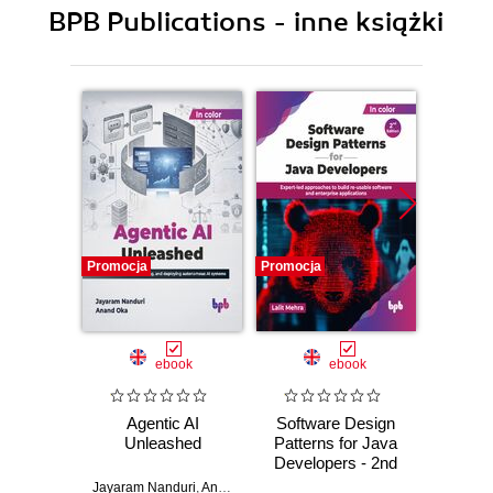
BPB Publications - inne książki
Promocja
Promocja
Promocj
ebook
ebook
Agentic AI
Software Design
L
Unleashed
Patterns for Java
Gene
Developers - 2nd
Edition
Jayaram Nanduri
,
Anand Oka
Ker