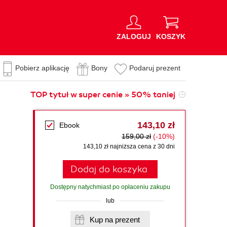
ZALOGUJ
KOSZYK
Pobierz aplikację
Bony
Podaruj prezent
TOP tytuł w super cenie » 50% taniej
143,10 zł
Ebook
159,00 zł
(-10%)
143,10 zł najniższa cena z 30 dni
Dodaj do koszyka
Dostępny natychmiast po opłaceniu zakupu
lub
Kup na prezent