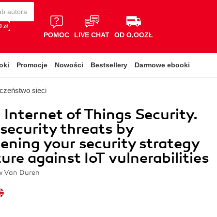
 zł
POMOC
LIVE CHAT
OD O,OOZŁ
oki
Promocje
Nowości
Bestsellery
Darmowe ebooki
czeństwo sieci
l Internet of Things Security.
 security threats by
ening your security strategy
ure against IoT vulnerabilities
ew Van Duren