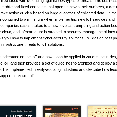
will be faced with defending against new types of threats. The busines
mobile and fixed endpoints that open up new attack surfaces, a desir
ke action quickly based on large quantities of collected data. . It the
 are contained to a minimum when implementing new IoT services and
and companies raises stakes to a new level as computing and action b
oud, and infrastructure is strained to securely manage the billions 
hows you how to implement cyber-security solutions, IoT design best pr
nfrastructure threats to IoT solutions.
 understanding the IoT and how it can be applied in various industries
e IoT, and then provides a set of guidelines to architect and deploy a
IoT is implemented in early-adopting industries and describe how les
support a secure IoT.