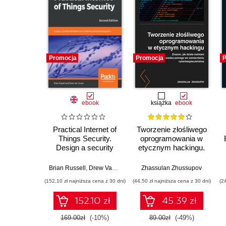
Promocja
Promocja
P
ebook
książka
ebook
Practical Internet of
Tworzenie złośliwego
Things Security.
oprogramowania w
Design a security
etycznym hackingu.
framework for an
Zrozum, jak działa
Internet connected
malware i jak ta
Brian Russell
,
Drew Van Duren
Zhassulan Zhussupov
ecosystem - Second
wiedza pomaga we
(152,10 zł najniższa cena z 30 dni)
(44,50 zł najniższa cena z 30 dni)
(2
Edition
wzmacnianiu
cyberbezpieczeństwa
152.10 zł
45.39 zł
169.00zł
(-10%)
89.00zł
(-49%)