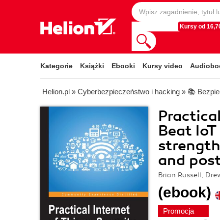
Kursy od 16,70
Kategorie
Książki
Ebooki
Kursy video
Audiobo
Helion.pl
»
Cyberbezpieczeństwo i hacking
»
📚 Bezpie
Practica
Beat IoT
strength
and post
Brian Russell, Dr
(ebook)
Promocja