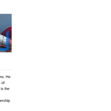
ons. He
 of
is the
dership