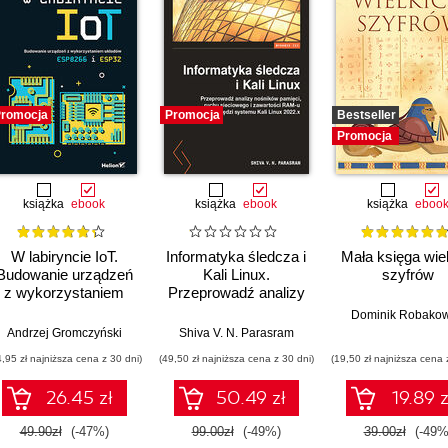
romocja
Promocja
Bestseller
Promocja
książka
ebook
książka
ebook
książka
eboo
W labiryncie IoT.
Informatyka śledcza i
Mała księga wie
Budowanie urządzeń
Kali Linux.
szyfrów
z wykorzystaniem
Przeprowadź analizy
układów ESP8266 i
nośników pamięci,
Dominik Robakow
ESP32
ruchu sieciowego i
Andrzej Gromczyński
Shiva V. N. Parasram
zawartości RAM-u za
4,95 zł najniższa cena z 30 dni)
(49,50 zł najniższa cena z 30 dni)
(19,50 zł najniższa cena 
pomocą narzędzi
systemu Kali Linux
26.45 zł
50.49 zł
19.89 z
2022.x. Wydanie III
49.90zł
(-47%)
99.00zł
(-49%)
39.00zł
(-49%