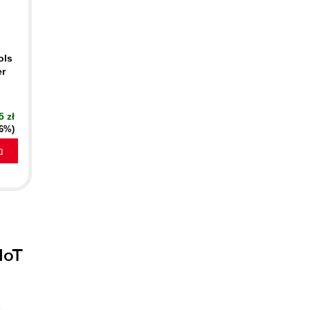
ols
er
5 zł
16%)
a
IoT