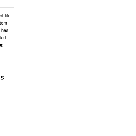
f-life
stem
w has
ted
up.
ts