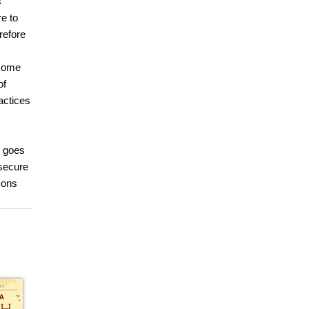
s
e to
refore
ecome
of
actices
, goes
 secure
sons