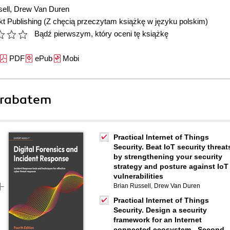
ell
,
Drew Van Duren
t Publishing
(Z chęcią przeczytam książkę w języku polskim)
Bądź pierwszym, który oceni tę książkę
PDF
ePub
Mobi
 rabatem
Practical Internet of Things
Security. Beat IoT security threat
by strengthening your security
strategy and posture against IoT
vulnerabilities
Brian Russell
,
Drew Van Duren
Practical Internet of Things
Security. Design a security
framework for an Internet
connected ecosystem - Second