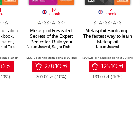
ok
ebook
ebook
netration
Metasploit Revealed:
Metasploit Bootcamp.
okbook.
Secrets of the Expert
The fastest way to learn
iruses,
Pentester. Build your
Metasploit
alls, and
iel Teixeira
,
Abhinav Singh
Nipun Jaswal
defense against
,
Monika Agarwal
,
Sagar Rahalkar
Nipun Jaswal
omplex
complex attacks
 cena z 30 dni)
 with the
(231,75 zł najniższa cena z 30 dni)
(104,25 zł najniższa cena z 30 dni)
y used
10 zł
278.10 zł
125.10 zł
testing
- Third
(-10%)
309.00 zł
(-10%)
139.00 zł
(-10%)
n