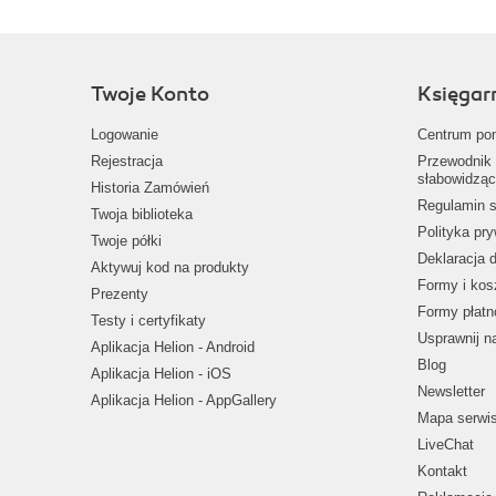
Twoje Konto
Księgar
Logowanie
Centrum po
Rejestracja
Przewodnik 
słabowidząc
Historia Zamówień
Regulamin s
Twoja biblioteka
Polityka pr
Twoje półki
Deklaracja 
Aktywuj kod na produkty
Formy i kos
Prezenty
Formy płatn
Testy i certyfikaty
Usprawnij 
Aplikacja Helion - Android
Blog
Aplikacja Helion - iOS
Newsletter
Aplikacja Helion - AppGallery
Mapa serwi
LiveChat
Kontakt