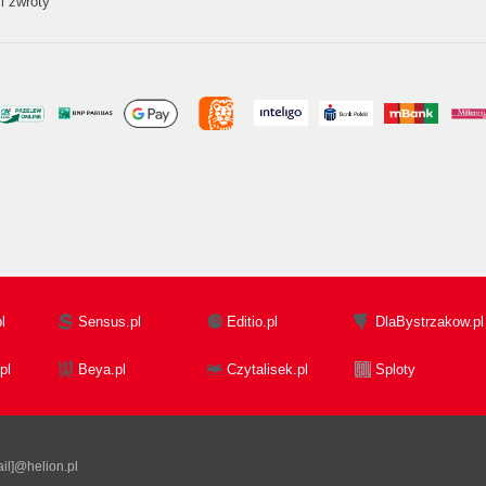
i zwroty
l
Sensus.pl
Editio.pl
DlaBystrzakow.pl
pl
Beya.pl
Czytalisek.pl
Sploty
il]@helion.pl