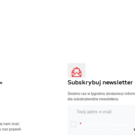
»
Subskrybuj newsletter 
Średnio raz w tygodniu dostaniesz infor
dla subskrybentów newslettera.
Daj nam znać.
*
Chcę otrzymywać na podany e-ma
u nas pojawił.
oraz nowościach wydawniczych.