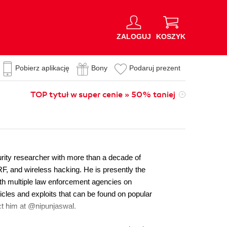
ZALOGUJ
KOSZYK
Pobierz aplikację
Bony
Podaruj prezent
TOP tytuł w super cenie » 50% taniej
urity researcher with more than a decade of
F, and wireless hacking. He is presently the
ith multiple law enforcement agencies on
cles and exploits that can be found on popular
ct him at @nipunjaswal.