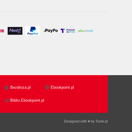
Bezdroza.pl
Ebookpoint.pl
Biblio.Ebookpoint.pl
Designed with ♥ by
Tonik.pl