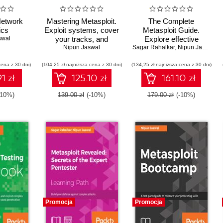
Network
Mastering Metasploit.
The Complete
ics
Exploit systems, cover
Metasploit Guide.
swal
your tracks, and
Explore effective
bypass security
Nipun Jaswal
Sagar Rahalkar
penetration testing
,
Nipun Jaswal
controls with the
techniques with
cena z 30 dni)
(104,25 zł najniższa cena z 30 dni)
Metasploit 5.0
(134,25 zł najniższa cena z 30 dni)
Metasploit
framework - Fourth
1 zł
125.10 zł
161.10 zł
Edition
-10%)
139.00 zł
(-10%)
179.00 zł
(-10%)
Promocja
Promocja