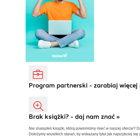
Program partnerski - zarabiaj więcej 
Brak książki? - daj nam znać »
Nie znalazłeś książki, którą powinniśmy mieć w naszej ofercie? 
Dołożymy wszelkich starań, by wskazany tytuł jak najszybciej się 