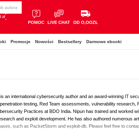
 zł
POMOC
LIVE CHAT
OD O,OOZŁ
oki
Promocje
Nowości
Bestsellery
Darmowe ebooki
is an international cybersecurity author and an award-winning IT sec
 penetration testing, Red Team assessments, vulnerability research, R
ybersecurity Practices at BDO India. Nipun has trained and worked w
 research and exploit development. He has also authored numerous arti
bases, such as PacketStorm and exploit-db. Please feel free to conta