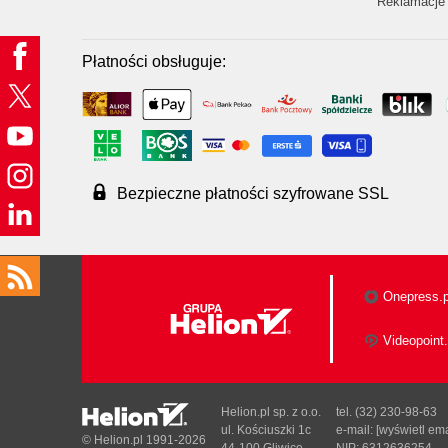
Reklamacje 
Płatności obsługuje:
Bezpieczne płatności szyfrowane SSL
Onepress.p
Videopoint.
Helion.pl sp. z o.o.
tel. (32) 230-98-63
ul. Kościuszki 1c
e-mail:
[wyświetl ema
© Helion.pl 1991-2026