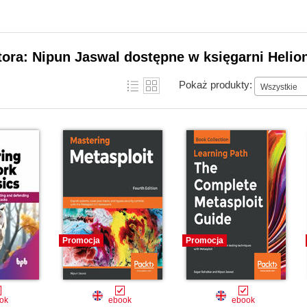
tora: Nipun Jaswal dostępne w księgarni Helio
Pokaż produkty:
Wszystkie
Promocja
Promocja
ok
ebook
ebook