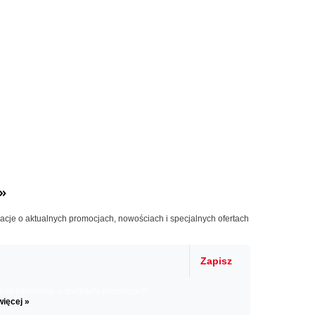
»
macje o aktualnych promocjach, nowościach i specjalnych ofertach
Zapisz
il informacje o zniżkach, promocjach
więcej »