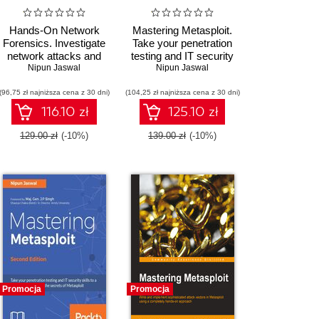
Hands-On Network
Mastering Metasploit.
Forensics. Investigate
Take your penetration
network attacks and
testing and IT security
find evidence using
Nipun Jaswal
skills to a whole new
Nipun Jaswal
common network
level with the secrets of
(96,75 zł najniższa cena z 30 dni)
forensic tools
(104,25 zł najniższa cena z 30 dni)
Metasploit - Third
Edition
116.10 zł
125.10 zł
129.00 zł
(-10%)
139.00 zł
(-10%)
Promocja
Promocja