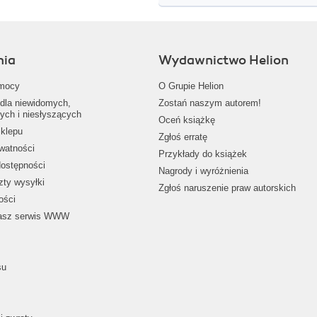
nia
Wydawnictwo Helion
mocy
O Grupie Helion
dla niewidomych,
Zostań naszym autorem!
ych i niesłyszących
Oceń książkę
klepu
Zgłoś erratę
ywatności
Przykłady do książek
dostępności
Nagrody i wyróżnienia
zty wysyłki
Zgłoś naruszenie praw autorskich
ości
nasz serwis WWW
su