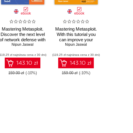
ebook
ebook
Mastering Metasploit.
Mastering Metasploit.
Discover the next level
With this tutorial you
of network defense with
can improve your
the Metasploit
Nipun Jaswal
Metasploit skills and
Nipun Jaswal
framework - Second
learn to put your
(119,25 zł najniższa cena z 30 dni)
Edition
(119,25 zł najniższa cena z 30 dni)
network's defenses to
the ultimate test. The
143.10 zł
143.10 zł
step-by-step approach
teaches you the
159.00 zł
(-10%)
159.00 zł
(-10%)
techniques and
languages needed to
become an expert