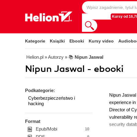
Kursy od 16,70
Kategorie
Książki
Ebooki
Kursy video
Audiobo
Helion.pl
» Autorzy
» 📚
Nipun Jaswal
Nipun Jaswal - ebooki
Podkategorie:
Nipun Jaswal 
Cyberbezpieczeństwo i
experience in
hacking
Director of C
vulnerability
Format
security data
Epub/Mobi
10
PDF