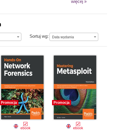
więcej »
n
Data wydania
Sortuj wg:
Data wydania
Promocja
Promocja
ebook
ebook