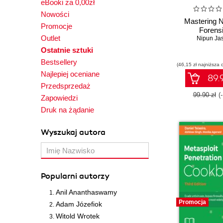
eBooki za 0,00zł
Nowości
Mastering 
Promocje
Forens
Outlet
Nipun Ja
Ostatnie sztuki
Bestsellery
(46,15 zł najniższa 
Najlepiej oceniane
89.9
Przedsprzedaż
99.90 zł
(
Zapowiedzi
Druk na żądanie
Wyszukaj autora
Popularni autorzy
Anil Ananthaswamy
Promocja
Adam Józefiok
Witold Wrotek