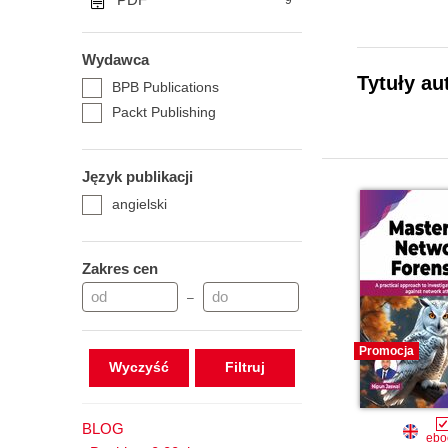
9
Wydawca
Tytuły au
BPB Publications
Packt Publishing
Język publikacji
angielski
Zakres cen
–
Promocja
Wyczyść
BLOG
ebo