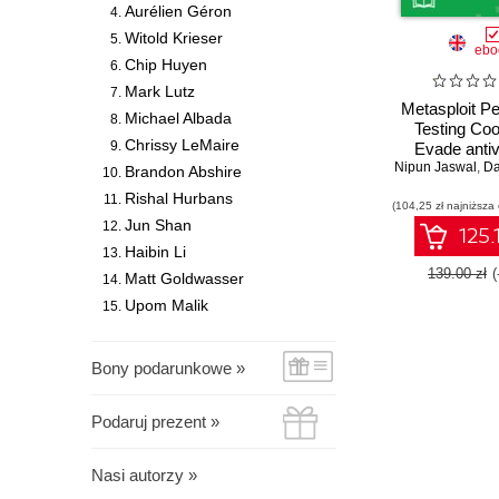
Aurélien Géron
Witold Krieser
ebo
Chip Huyen
Mark Lutz
Metasploit Pe
Michael Albada
Testing Co
Chrissy LeMaire
Evade antiv
Nipun Jaswal
bypass firew
,
Dan
Brandon Abshire
exploit c
Rishal Hurbans
(104,25 zł najniższa
environments
Jun Shan
most widel
125.
penetration 
Haibin Li
framework 
139.00 zł
Matt Goldwasser
Editio
Upom Malik
Bony podarunkowe »
Podaruj prezent »
Nasi autorzy »