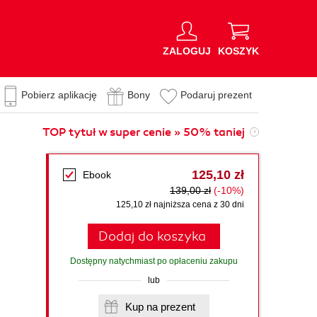
ZALOGUJ
KOSZYK
Pobierz aplikację
Bony
Podaruj prezent
TOP tytuł w super cenie » 50% taniej
125,10 zł
Ebook
139,00 zł
(-10%)
125,10 zł najniższa cena z 30 dni
Dodaj do koszyka
Dostępny natychmiast po opłaceniu zakupu
lub
Kup na prezent