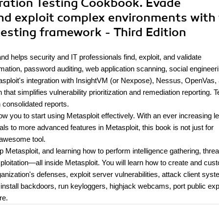
tration Testing Cookbook. Evade
 and exploit complex environments with
esting framework - Third Edition
and helps security and IT professionals find, exploit, and validate
tomation, password auditing, web application scanning, social engineeri
etasploit's integration with InsightVM (or Nexpose), Nessus, OpenVas,
 that simplifies vulnerability prioritization and remediation reporting.
n consolidated reports.
llow you to start using Metasploit effectively. With an ever increasing le
s to more advanced features in Metasploit, this book is not just for
s awesome tool.
p Metasploit, and learning how to perform intelligence gathering, threa
xploitation—all inside Metasploit. You will learn how to create and cus
ization's defenses, exploit server vulnerabilities, attack client sys
nstall backdoors, run keyloggers, highjack webcams, port public expl
re.