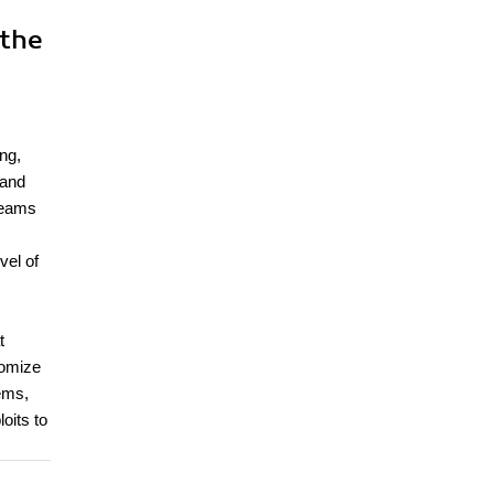
 the
ng,
 and
 Teams
vel of
t
tomize
tems,
oits to