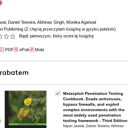
wal
,
Daniel Teixeira
,
Abhinav Singh
,
Monika Agarwal
t Publishing
(Z chęcią przeczytam książkę w języku polskim)
Bądź pierwszym, który oceni tę książkę
PDF
ePub
Mobi
 rabatem
Metasploit Penetration Testing
Cookbook. Evade antiviruses,
bypass firewalls, and exploit
complex environments with the
most widely used penetration
testing framework - Third Edition
Nipun Jaswal
,
Daniel Teixeira
,
Abhinav