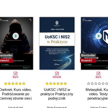
estseller
Bestseller
Nowość
Nowość
kurs
ebook
kurs
Darknet. Kurs video.
UoKSC i NIS2 w
Metasploit. Ku
Podróżowanie po
praktyce Praktyczny
video. Testy
ciemnej stronie sieci
podręcznik
penetracyjne 
implementacji
łamanie
Krajowego Systemu
zabezpiecze