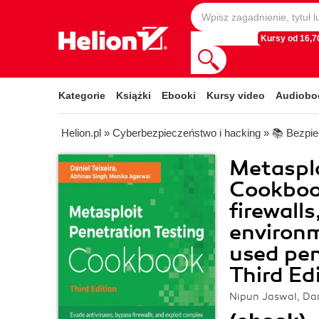
Kursy od 16,70
Kategorie
Książki
Ebooki
Kursy video
Audiobo
Helion.pl
»
Cyberbezpieczeństwo i hacking
»
📚 Bezpie
Metasplo
Cookbook
firewall
environm
used pen
Third Ed
Nipun Jaswal, Dan