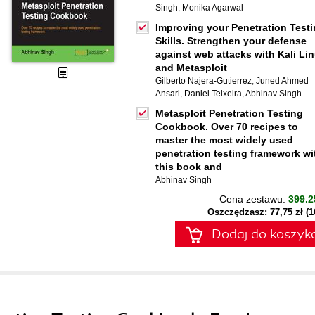
Singh
,
Monika Agarwal
Improving your Penetration Test
Skills. Strengthen your defense
against web attacks with Kali Li
and Metasploit
Gilberto Najera-Gutierrez
,
Juned Ahmed
Ansari
,
Daniel Teixeira
,
Abhinav Singh
Metasploit Penetration Testing
Cookbook. Over 70 recipes to
master the most widely used
penetration testing framework wi
this book and
Abhinav Singh
Cena zestawu:
399.2
Oszczędzasz: 77,75 zł (
Dodaj do koszyk