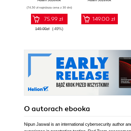
Adam Józefiok
Adam Józefiok
(74,50 zł najniższa cena z 30 dni)
75.99 zł
149.00 zł
149.00zł
(-49%)
O autorach
ebooka
Nipun Jaswal is an international cybersecurity author a