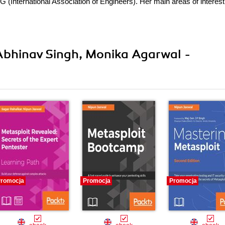
 (International Association of Engineers). Her main areas of interest
 Abhinav Singh, Monika Agarwal -
romocja
Promocja
Promocja