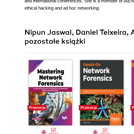
and international conferences. She is a member of IAENG
ethical hacking and ad hoc networking.
Nipun Jaswal, Daniel Teixeira,
pozostałe książki
Promocja
Promocja
P