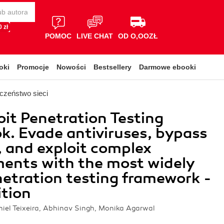
 zł
POMOC
LIVE CHAT
OD O,OOZŁ
oki
Promocje
Nowości
Bestsellery
Darmowe ebooki
czeństwo sieci
it Penetration Testing
. Evade antiviruses, bypass
s, and exploit complex
ents with the most widely
etration testing framework -
ition
iel Teixeira, Abhinav Singh, Monika Agarwal