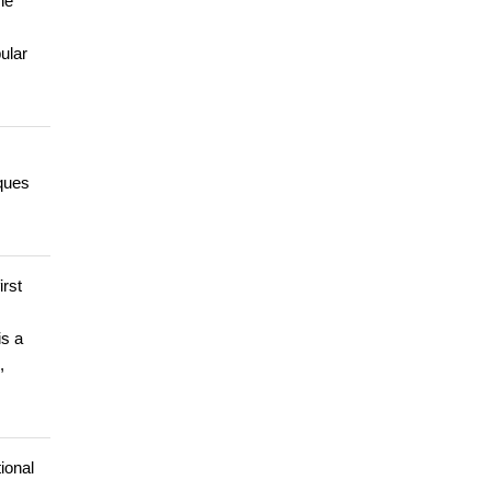
he
ular
iques
irst
is a
,
ional