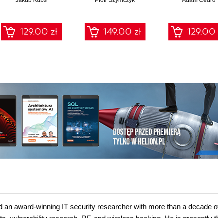
Jakub Kubś
Piotr Szymczyk
Adam Cedro
Cyberbezpieczeństwa
Frameworki,
procedury, audyt dla
129.00 zł
149.00 zł
129.00 
zarządów, IT i
compliance
nd an award-winning IT security researcher with more than a decade o