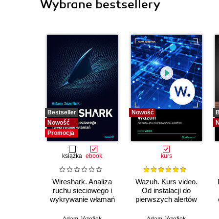
Wybrane bestsellery
Bestseller
Nowość
B
Nowość
Promocja
książka
ebook
kurs
Wireshark. Analiza
Wazuh. Kurs video.
ruchu sieciowego i
Od instalacji do
wykrywanie włamań
pierwszych alertów