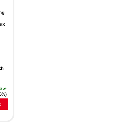
ing
nux
th
5 zł
16%)
a