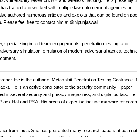
, vulnerability research, RF, and wireless hacking. He is presently t
n has trained and worked with multiple law enforcement agencies on
also authored numerous articles and exploits that can be found on pop
 Please feel free to contact him at @nipunjaswal.
ner, specializing in red team engagements, penetration testing, and
adversary simulation, emulation of modern adversarial tactics, techn
elopment.
rcher. He is the author of Metasploit Penetration Testing Cookbook (f
Packt. He is an active contributor to the security community—paper
ed in several security and privacy magazines, and digital portals. He 
Black Hat and RSA. His areas of expertise include malware research
her from India. She has presented many research papers at both nat