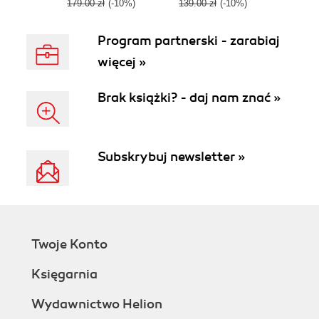
used penetration
179.00 zł
(-10%)
139.00 zł
(-10%)
testing framework -
Third Edition
Program partnerski - zarabiaj
więcej »
Brak książki? - daj nam znać »
Subskrybuj newsletter »
Twoje Konto
Księgarnia
Wydawnictwo Helion