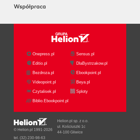
Współpraca
Onepress.pl
Sensus.pl
Editio.pl
DlaBystrzakow.pl
Bezdroza.pl
Ebookpoint.pl
Videopoint.pl
Beya.pl
Czytalisek.pl
Sploty
Biblio.Ebookpoint.pl
Helion.pl sp. z o.o.
ul. Kościuszki 1c
© Helion.pl 1991-2026
44-100 Gliwice
tel. (32) 230-98-63