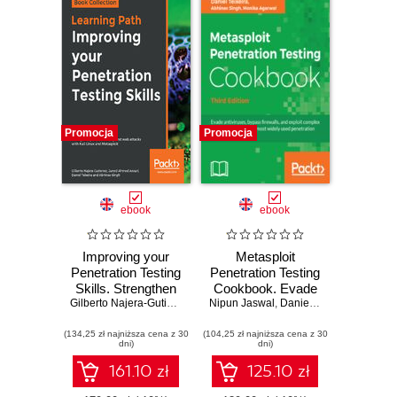
Promocja
Promocja
ebook
ebook
Improving your
Metasploit
Penetration Testing
Penetration Testing
Skills. Strengthen
Cookbook. Evade
your defense
Gilberto Najera-Gutierrez
,
Juned Ahmed Ansari
Nipun Jaswal
antiviruses,
,
Daniel Teixeira
,
Daniel Teixeira
,
Abhinav
,
Abh
against web
bypass firewalls,
(134,25 zł najniższa cena z 30
attacks with Kali
(104,25 zł najniższa cena z 30
and exploit
dni)
dni)
Linux and
complex
Metasploit
environments with
161.10 zł
125.10 zł
the most widely