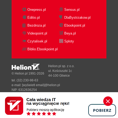
Onepress.pl
Sensus.pl
Editio.pl
DlaBystrzakow.pl
Bezdroza.pl
Ebookpoint.pl
Videopoint.pl
Beya.pl
Czytalisek.pl
Sploty
Biblio.Ebookpoint.pl
Helion.pl sp. z o.o.
ul. Kościuszki 1c
© Helion.pl 1991-2026
44-100 Gliwice
tel. (32) 230-98-63
e-mail:
[wyświetl email]@helion.pl
NIP: 6312636254
Regon: 241989027
Designed with ♥ by
Tonik.pl
Pełna wersja strony »