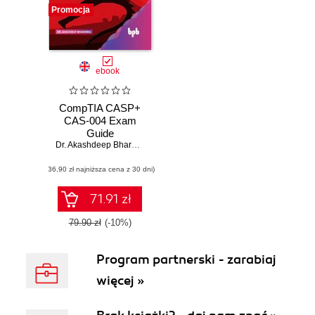
Promocja
ebook
CompTIA CASP+
CAS-004 Exam
Guide
Dr. Akashdeep Bhardwaj
(36,90 zł najniższa cena z 30 dni)
71.91 zł
79.90 zł
(-10%)
Program partnerski - zarabiaj
więcej »