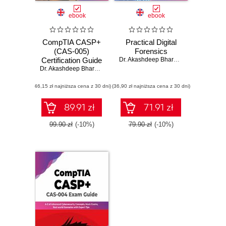
ebook
ebook
CompTIA CASP+
Practical Digital
(CAS-005)
Forensics
Certification Guide
Dr. Akashdeep Bhardwaj
,
Keshav Kaus
- 2nd Edition
Dr. Akashdeep Bhardwaj
(46,15 zł najniższa cena z 30 dni)
(36,90 zł najniższa cena z 30 dni)
89.91 zł
71.91 zł
99.90 zł
(-10%)
79.90 zł
(-10%)