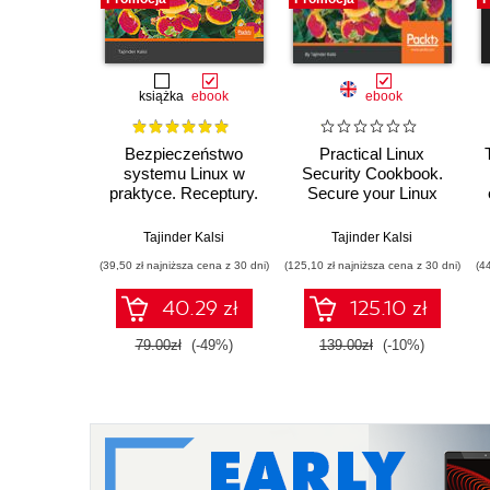
książka
ebook
ebook
Bezpieczeństwo
Practical Linux
systemu Linux w
Security Cookbook.
praktyce. Receptury.
Secure your Linux
Wydanie II
environment from
modern-day attacks
Tajinder Kalsi
Tajinder Kalsi
with practical recipes
(39,50 zł najniższa cena z 30 dni)
(125,10 zł najniższa cena z 30 dni)
(4
- Second Edition
40.29 zł
125.10 zł
79.00zł
(-49%)
139.00zł
(-10%)