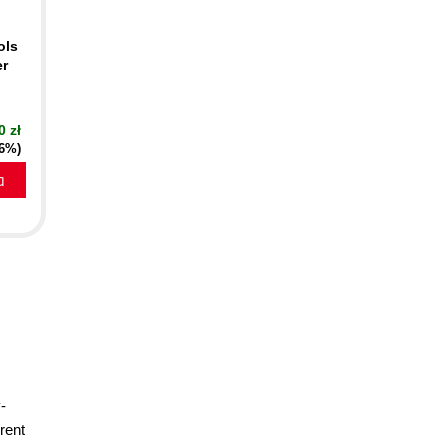
ols
er
0 zł
16%)
a
-
rent