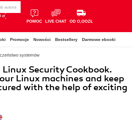
 zł
POMOC
LIVE CHAT
OD O,OOZŁ
oki
Promocje
Nowości
Bestsellery
Darmowe ebooki
eczeństwo systemów
l Linux Security Cookbook.
our Linux machines and keep
ured with the help of exciting