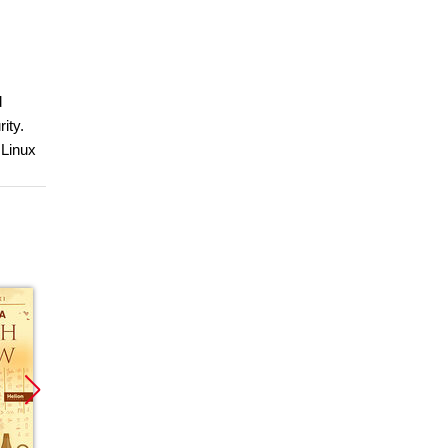
d
ity.
 Linux
Promocja
Promocja
Promoc