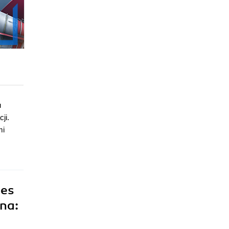
u
ji.
mi
nes
na: