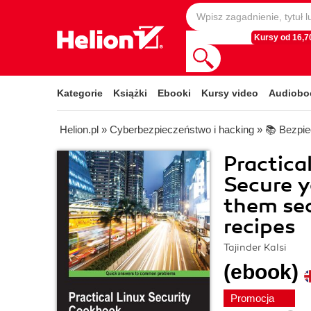
Kursy od 16,70
Kategorie
Książki
Ebooki
Kursy video
Audiobo
Helion.pl
»
Cyberbezpieczeństwo i hacking
»
📚 Bezpi
Practica
Secure y
them sec
recipes
Tajinder Kalsi
(ebook)
Promocja