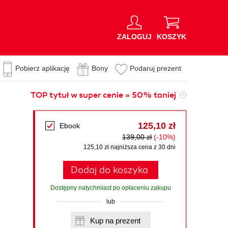
ZALOGUJ
KOSZYK
Pobierz aplikację
Bony
Podaruj prezent
TOP tytuł w super cenie » 50% taniej
125,10 zł
Ebook
139,00 zł
(-10%)
125,10 zł najniższa cena z 30 dni
Dodaj do koszyka
Dostępny natychmiast po opłaceniu zakupu
lub
Kup na prezent