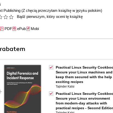
i
t Publishing
(Z chęcią przeczytam książkę w języku polskim)
Bądź pierwszym, który oceni tę książkę
PDF
ePub
Mobi
 rabatem
Practical Linux Security Cookboo
Secure your Linux machines and
keep them secured with the help 
exciting recipes
Tajinder Kalsi
Practical Linux Security Cookboo
Secure your Linux environment
from modern-day attacks with
practical recipes - Second Editio
Tajinder Kalsi