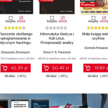
Promocja
książka
ebook
książka
ebook
książka
eboo
Tworzenie złośliwego
Informatyka śledcza i
Mała księga wie
oprogramowania w
Kali Linux.
szyfrów
etycznym hackingu.
Przeprowadź analizy
Zrozum, jak działa
nośników pamięci,
Dominik Robakow
malware i jak ta
ruchu sieciowego i
Zhassulan Zhussupov
Shiva V. N. Parasram
wiedza pomaga we
zawartości RAM-u za
4,50 zł najniższa cena z 30 dni)
(49,50 zł najniższa cena z 30 dni)
(19,50 zł najniższa cena 
wzmacnianiu
pomocą narzędzi
cyberbezpieczeństwa
systemu Kali Linux
45.39 zł
50.49 zł
19.89 z
2022.x. Wydanie III
89.00zł
(-49%)
99.00zł
(-49%)
39.00zł
(-49%