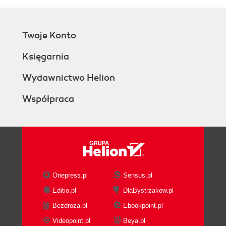
Twoje Konto
Księgarnia
Wydawnictwo Helion
Współpraca
Onepress.pl
Sensus.pl
Editio.pl
DlaBystrzakow.pl
Bezdroza.pl
Ebookpoint.pl
Videopoint.pl
Beya.pl