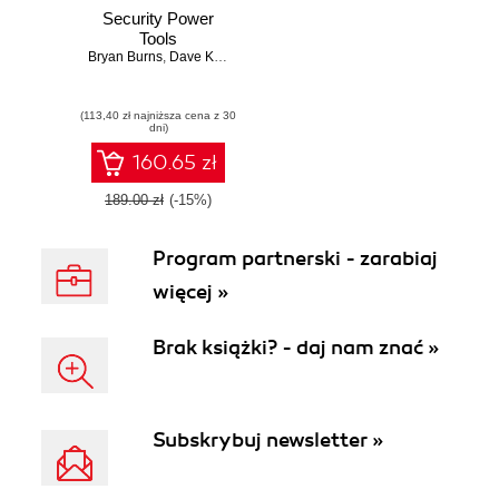
Security Power
Tools
Bryan Burns
,
Dave Killion
,
Nicolas Beauchesne
(113,40 zł najniższa cena z 30
dni)
160.65 zł
189.00 zł
(-15%)
Program partnerski - zarabiaj
więcej »
Brak książki? - daj nam znać »
Subskrybuj newsletter »