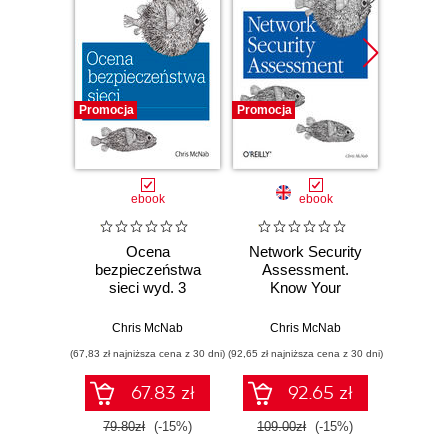
Promocja
Promocja
Bestselle
Nowość
Promocj
ebook
ebook
ksią
Ocena
Network Security
Wiresh
bezpieczeństwa
Assessment.
ruchu 
sieci wyd. 3
Know Your
wyk
Network
w
Chris McNab
Chris McNab
Adam
(67,83 zł najniższa cena z 30 dni)
(92,65 zł najniższa cena z 30 dni)
(74,50 zł naj
67.83 zł
92.65 zł
79.80zł
(-15%)
109.00zł
(-15%)
149.0