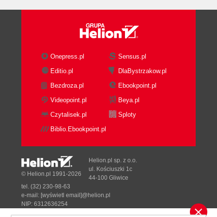
Attacker Economics
Attacking C/C++ Applications
Runtime Memory Layout
The text segment
Data and BSS segments
Onepress.pl
Sensus.pl
The heap
Editio.pl
DlaBystrzakow.pl
The stack
Bezdroza.pl
Ebookpoint.pl
Processor Registers and Memory
Writing to Memory
Videopoint.pl
Beya.pl
Overwriting memory structures for
Czytalisek.pl
Sploty
gain
Biblio.Ebookpoint.pl
Reading from Memory
OpenSSL TLS heartbeat extension
information leak
Helion.pl sp. z o.o.
Reading memory structures for gain
ul. Kościuszki 1c
© Helion.pl 1991-2026
44-100 Gliwice
Compiler and OS Security Features
tel. (32) 230-98-63
Circumventing Common Safety Features
e-mail:
[wyświetl email]@helion.pl
Bypassing DEP
NIP: 6312636254
Regon: 241989027
CPU opcode sequences