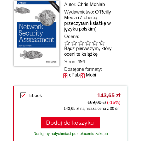
Autor:
Chris McNab
Wydawnictwo:
O'Reilly
Media
(Z chęcią
przeczytam książkę w
języku polskim)
Ocena:
Bądź pierwszym, który
oceni tę książkę
Stron:
494
Dostępne formaty:
ePub
Mobi
143,65 zł
Ebook
169,00 zł
(-15%)
143,65 zł najniższa cena z 30 dni
Dodaj do koszyka
Dostępny natychmiast po opłaceniu zakupu