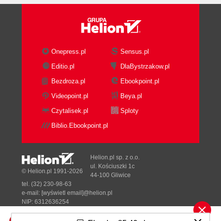
Onepress.pl
Sensus.pl
Editio.pl
DlaBystrzakow.pl
Bezdroza.pl
Ebookpoint.pl
Videopoint.pl
Beya.pl
Czytalisek.pl
Sploty
Biblio.Ebookpoint.pl
Helion.pl sp. z o.o.
ul. Kościuszki 1c
© Helion.pl 1991-2026
44-100 Gliwice
tel. (32) 230-98-63
e-mail:
[wyświetl email]@helion.pl
NIP: 6312636254
Regon: 241989027