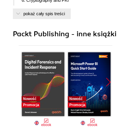
6. Cryptography and PKI
7. Practice Exam 1
pokaż cały spis treści
8. Practice Exam 2
Packt Publishing - inne książki
Nowość
Nowość
Nowość
Promocja
Promocja
Promocj
ebook
ebook