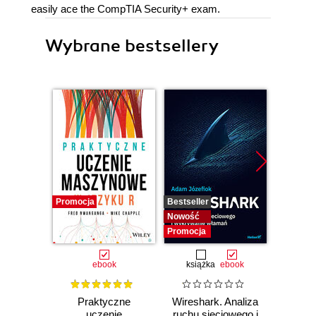
easily ace the CompTIA Security+ exam.
Wybrane bestsellery
Promocja
Bestseller
Nowość
Nowość
Promocja
ebook
książka
ebook
Praktyczne
Wireshark. Analiza
Wazuh.
uczenie
ruchu sieciowego i
Od in