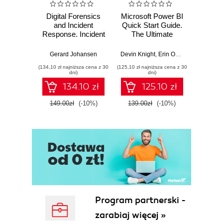
Digital Forensics
Microsoft Power BI
Pract
and Incident
Quick Start Guide.
Intel
Response. Incident
The Ultimate
Data-D
Response tools
Beginner's Guide
Hunti
and techniques for
to Power BI, Data
your c
Gerard Johansen
Devin Knight
,
Erin Ostrowsky
,
Mitchel
effective cyber
Storytelling, AI
effor
(134,10 zł najniższa cena z 30
(125,10 zł najniższa cena z 30
(116,10 zł 
threat response -
Tools, and
dete
dni)
dni)
Fourth Edition
Microsoft Fabric -
def
134.10 zł
125.10 zł
Fourth Edition
ATT&C
tool
149.00zł
(-10%)
139.00zł
(-10%)
129.0
E
Program partnerski -
zarabiaj więcej »