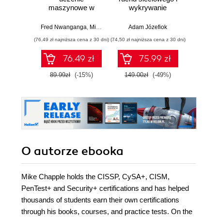
maszynowe w
wykrywanie
pierws
języku R
włamań
Fred Nwanganga
,
Mike Chapple
Adam Józefiok
Adam
(76,49 zł najniższa cena z 30 dni)
(74,50 zł najniższa cena z 30 dni)
76.49 zł
75.99 zł
1
89.99zł
(-15%)
149.00zł
(-49%)
O autorze
ebooka
Mike Chapple holds the CISSP, CySA+, CISM,
PenTest+ and Security+ certifications and has helped
thousands of students earn their own certifications
through his books, courses, and practice tests. On the