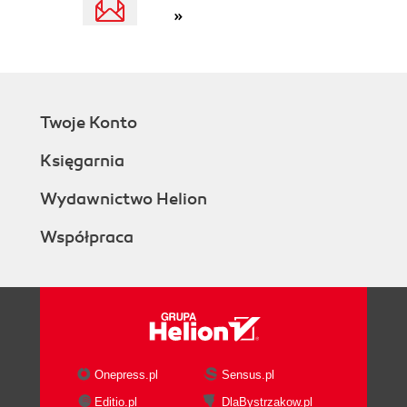
»
Twoje Konto
Księgarnia
Wydawnictwo Helion
Współpraca
Onepress.pl
Sensus.pl
Editio.pl
DlaBystrzakow.pl