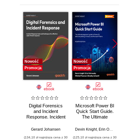
Nowość
Nowość
Nowość
Promocja
Promocja
Promocj
ebook
ebook
Digital Forensics
Microsoft Power BI
Pract
and Incident
Quick Start Guide.
Intel
Response. Incident
The Ultimate
Data-D
Response tools
Beginner's Guide
Hunti
and techniques for
to Power BI, Data
your c
Gerard Johansen
Devin Knight
,
Erin Ostrowsky
,
Mitchel
effective cyber
Storytelling, AI
effor
(134,10 zł najniższa cena z 30
(125,10 zł najniższa cena z 30
(116,10 zł 