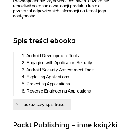
Prawdopodobnie Wydawca/Dostawca jeszcze nie
umożliwił dokonania walidacji produktu lub nie
przekazał odpowiednich informacji na temat jego
dostępności.
Spis treści
ebooka
1. Android Development Tools
2. Engaging with Application Security
3. Android Security Assessment Tools
4. Exploiting Applications
5. Protecting Applications
6. Reverse Engineering Applications
7. Secure Networking
pokaż cały spis treści
8. Low Level Exploitation and Analysis
9. Protecting Memory
Packt Publishing - inne książki