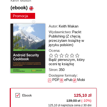
Keith Makan
(ebook)
Promocja
Autor:
Keith Makan
Wydawnictwo:
Packt
Publishing
(Z chęcią
przeczytam książkę w
języku polskim)
Ocena:
Bądź pierwszym, który
oceni tę książkę
Stron:
350
Dostępne formaty:
PDF
ePub
Mobi
125,10 zł
Ebook
139,00 zł
(-10%)
125,10 zł najniższa cena z 30 dni