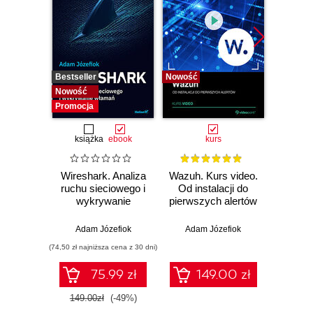
Bestseller
Nowość
Bestselle
Nowość
Nowość
Promocja
książka
ebook
kurs
Wireshark. Analiza
Wazuh. Kurs video.
Dark
ruchu sieciowego i
Od instalacji do
wykrywanie
pierwszych alertów
Podró
włamań
ciemn
Adam Józefiok
Adam Józefiok
Ja
(74,50 zł najniższa cena z 30 dni)
75.99 zł
149.00 zł
1
149.00zł
(-49%)