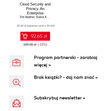
Cloud Security and
Privacy. An
Enterprise
Tim Mather
Perspective on
,
Subra Kumaraswamy
,
Shahed Latif
Risks and
(65,40 zł najniższa cena z 30 dni)
Compliance
92.65 zł
109.00 zł
(-15%)
Program partnerski - zarabiaj
więcej »
Brak książki? - daj nam znać »
Subskrybuj newsletter »