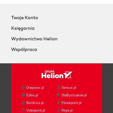
Twoje Konto
Księgarnia
Wydawnictwo Helion
Współpraca
Onepress.pl
Sensus.pl
Editio.pl
DlaBystrzakow.pl
Bezdroza.pl
Ebookpoint.pl
Videopoint.pl
Beya.pl