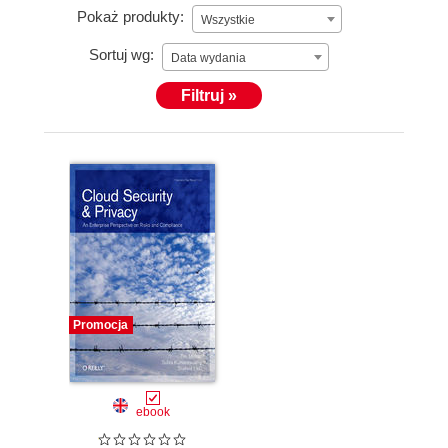
Pokaż produkty:
Wszystkie
Sortuj wg:
Data wydania
Filtruj »
Promocja
ebook