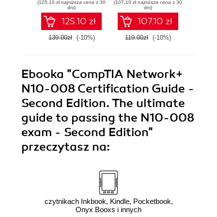
(125,10 zł najniższa cena z 30
(107,10 zł najniższa cena z 30
(143,10 zł 
IoT/OT, and
steps for
Met
dni)
dni)
professional
successful
Aircr
125.10 zł
107.10 zł
reporting
pentesting
E
139.00zł
(-10%)
119.00zł
(-10%)
159.0
Ebooka
"CompTIA Network+
N10-008 Certification Guide -
Second Edition. The ultimate
guide to passing the N10-008
exam - Second Edition"
przeczytasz na:
czytnikach Inkbook, Kindle, Pocketbook,
Onyx Booxs i innych