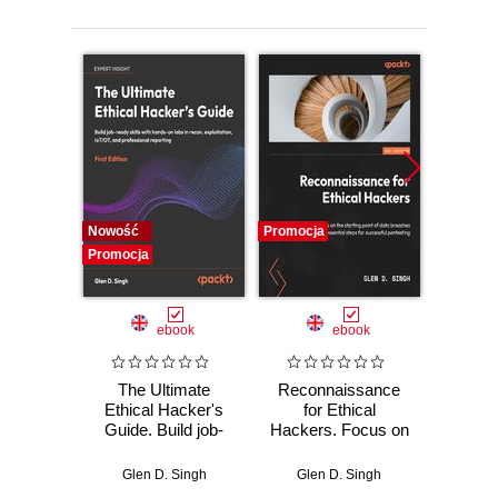
Promocj
Nowość
Promocja
Promocja
Odsłuc
ebook
ebook
The Ultimate
Reconnaissance
The Ul
Ethical Hacker's
for Ethical
Li
Guide. Build job-
Hackers. Focus on
Au
ready skills with
the starting point of
Perfor
hands-on labs in
data breaches and
penetra
Glen D. Singh
Glen D. Singh
Gle
recon, exploitation,
explore essential
usi