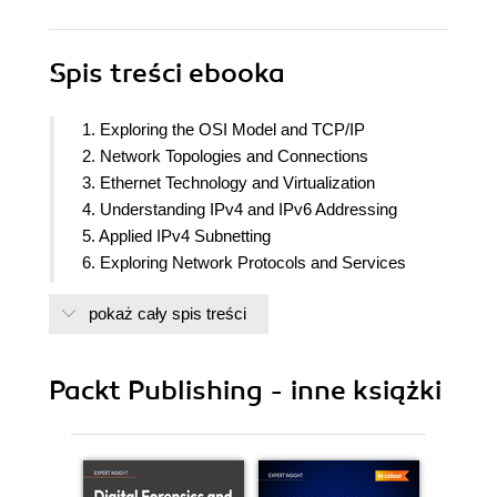
Spis treści
ebooka
1. Exploring the OSI Model and TCP/IP
2. Network Topologies and Connections
3. Ethernet Technology and Virtualization
4. Understanding IPv4 and IPv6 Addressing
5. Applied IPv4 Subnetting
6. Exploring Network Protocols and Services
7. Data Center Architecture and Cloud Computing
pokaż cały spis treści
8. Networking Devices
9. Routing and Switching Concepts
10. Exploring Wireless Standards and
Packt Publishing - inne książki
Technologies
11. Assuring Network Availability
12. Organizational Documents and Policies
13. High Availability and Disaster Recovery