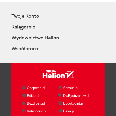
Twoje Konto
Księgarnia
Wydawnictwo Helion
Współpraca
Onepress.pl
Sensus.pl
Editio.pl
DlaBystrzakow.pl
Bezdroza.pl
Ebookpoint.pl
Videopoint.pl
Beya.pl