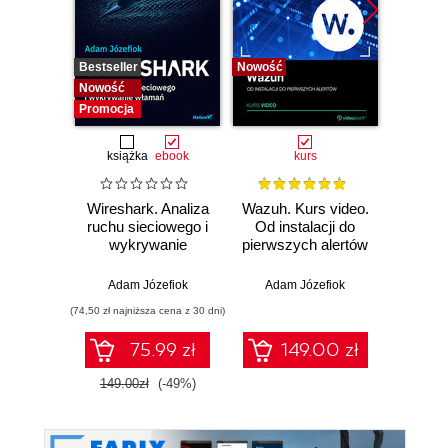
Bestseller
Nowość
Bestselle
Nowość
Nowość
Promocja
książka
ebook
kurs
Wireshark. Analiza
Wazuh. Kurs video.
Dark
ruchu sieciowego i
Od instalacji do
wykrywanie
pierwszych alertów
Podró
włamań
ciemn
Adam Józefiok
Adam Józefiok
Ja
(74,50 zł najniższa cena z 30 dni)
75.99 zł
149.00 zł
1
149.00zł
(-49%)