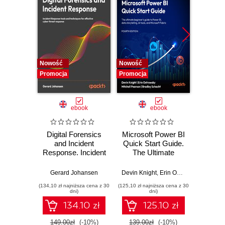
14. Network Security Concepts
15. Exploring Cyberattacks and Threats
16. Implementing Network Security
17. Network Troubleshooting
18. Practice Exam
Nowość
Nowość
Nowość
Promocja
Promocja
Promocj
ebook
ebook
Digital Forensics
Microsoft Power BI
Pract
and Incident
Quick Start Guide.
Intel
Response. Incident
The Ultimate
Data-D
Response tools
Beginner's Guide
Hunti
and techniques for
to Power BI, Data
your c
Gerard Johansen
Devin Knight
,
Erin Ostrowsky
,
Mitchel
effective cyber
Storytelling, AI
effor
(134,10 zł najniższa cena z 30
(125,10 zł najniższa cena z 30
(116,10 zł 
threat response -
Tools, and
dete
dni)
dni)
Fourth Edition
Microsoft Fabric -
def
134.10 zł
125.10 zł
Fourth Edition
ATT&C
tool
149.00zł
(-10%)
139.00zł
(-10%)
129.0
E