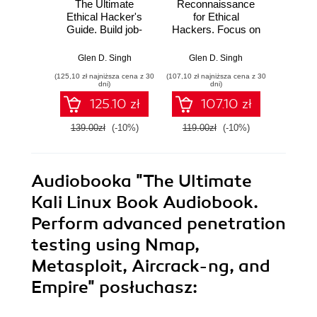
The Ultimate
Reconnaissance
C
Ethical Hacker's
for Ethical
Networ
Guide. Build job-
Hackers. Focus on
Certifi
ready skills with
the starting point of
- Seco
hands-on labs in
data breaches and
The ul
Glen D. Singh
Glen D. Singh
Gle
recon, exploitation,
explore essential
to pass
(125,10 zł najniższa cena z 30
(107,10 zł najniższa cena z 30
(161,10 zł 
IoT/OT, and
steps for
008
dni)
dni)
professional
successful
Seco
125.10 zł
107.10 zł
reporting
pentesting
139.00zł
(-10%)
119.00zł
(-10%)
179.0
Audiobooka
"The Ultimate
Kali Linux Book Audiobook.
Perform advanced penetration
testing using Nmap,
Metasploit, Aircrack-ng, and
Empire"
posłuchasz: