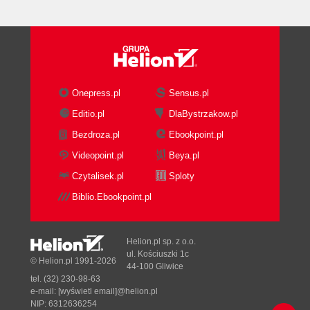
Onepress.pl
Sensus.pl
Editio.pl
DlaBystrzakow.pl
Bezdroza.pl
Ebookpoint.pl
Videopoint.pl
Beya.pl
Czytalisek.pl
Sploty
Biblio.Ebookpoint.pl
Helion.pl sp. z o.o.
ul. Kościuszki 1c
© Helion.pl 1991-2026
44-100 Gliwice
tel. (32) 230-98-63
e-mail:
[wyświetl email]@helion.pl
NIP: 6312636254