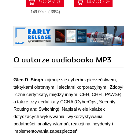
90.89 zł
149.00 zł
1
149.00zł
(-39%)
O autorze
audiobooka MP3
Glen D. Singh
zajmuje się cyberbezpieczeństwem,
taktykami obronnymi i sieciami korporacyjnymi. Zdobył
liczne certyfikaty, między innymi CEH, CHFI, PAWSP,
a także trzy certyfikaty CCNA (CyberOps, Security,
Routing and Switching). Napisał wiele książek
dotyczących wykrywania i wykorzystywania
podatności, analizy włamań, reakcji na incydenty i
implementowania zabezpieczeń.