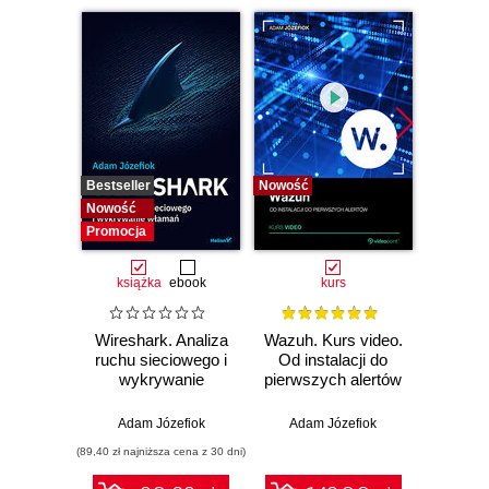
Bestseller
Nowość
Bestselle
Nowość
Nowość
Promocja
książka
ebook
kurs
Wireshark. Analiza
Wazuh. Kurs video.
Dark
ruchu sieciowego i
Od instalacji do
wykrywanie
pierwszych alertów
Podró
włamań
ciemn
Adam Józefiok
Adam Józefiok
Ja
(89,40 zł najniższa cena z 30 dni)