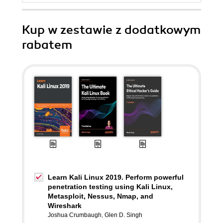
Kup w zestawie z dodatkowym
rabatem
Learn Kali Linux 2019. Perform powerful
penetration testing using Kali Linux,
Metasploit, Nessus, Nmap, and
Wireshark
Joshua Crumbaugh
,
Glen D. Singh