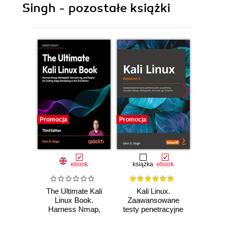
Singh - pozostałe książki
Promocja
Promocja
Nowość
Promocj
ebook
książka
ebook
The Ultimate Kali
Kali Linux.
The
Linux Book.
Zaawansowane
Ethic
Harness Nmap,
testy penetracyjne
Guide.
Metasploit,
za pomocą
ready 