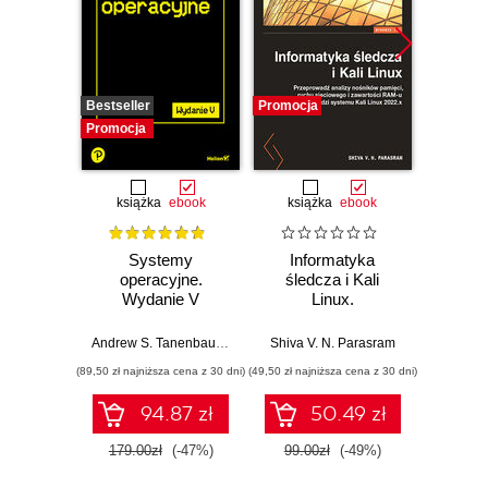
Bestseller
Promocja
Promocj
Promocja
książka
ebook
książka
ebook
Systemy
Informatyka
Cybers
operacyjne.
śledcza i Kali
każd
Wydanie V
Linux.
Przeprowadź
Bezpi
analizy nośników
pry
Andrew S. Tanenbaum
,
Herbert Bos
Shiva V. N. Parasram
Włodzimi
pamięci, ruchu
danyc
(89,50 zł najniższa cena z 30 dni)
(49,50 zł najniższa cena z 30 dni)
(111,75 zł 
sieciowego i
ur
zawartości RAM-u
94.87 zł
50.49 zł
za pomocą
narzędzi systemu
179.00zł
(-47%)
99.00zł
(-49%)
149.
Kali Linux 2022.x.
Wydanie III