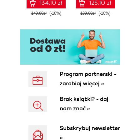
134.10 zł
125.10 zł
Fourth Edition
ATT&C
tool
149.00zł
(-10%)
139.00zł
(-10%)
129.0
E
Program partnerski -
zarabiaj więcej »
Brak książki? - daj
nam znać »
Subskrybuj newsletter
»