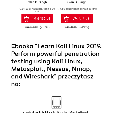
Aircrack-ng, and
narzędzi Nmap,
hands
Glen D. Singh
Glen D. Singh
Gle
Empire for cutting-
Metasploit,
recon, 
(134,10 zł najniższa cena z 30
(74,50 zł najniższa cena z 30 dni)
(125,10 zł 
edge pentesting -
Aircrack-ng i
IoT
dni)
Third Edition
Empire. Wydanie II
pro
134.10 zł
75.99 zł
re
149.00zł
(-10%)
149.00zł
(-49%)
139.0
Ebooka
"Learn Kali Linux 2019.
Perform powerful penetration
testing using Kali Linux,
Metasploit, Nessus, Nmap,
and Wireshark"
przeczytasz
na:
czytnikach Inkbook, Kindle, Pocketbook,