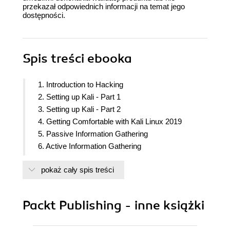
przekazał odpowiednich informacji na temat jego
dostępności.
Spis treści
ebooka
1. Introduction to Hacking
2. Setting up Kali - Part 1
3. Setting up Kali - Part 2
4. Getting Comfortable with Kali Linux 2019
5. Passive Information Gathering
6. Active Information Gathering
7. Working with Vulnerability Scanner
pokaż cały spis treści
8. Understanding Network Penetration Testing
9. Network Penetration Testing - Pre Connection
Attacks
Packt Publishing - inne książki
10. Network Penetration Testing - Gaining Access
11. Network Penetration Testing - Post Connection