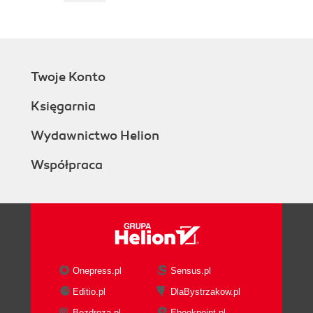
Twoje Konto
Księgarnia
Wydawnictwo Helion
Współpraca
Onepress.pl
Sensus.pl
Editio.pl
DlaBystrzakow.pl
Bezdroza.pl
Ebookpoint.pl