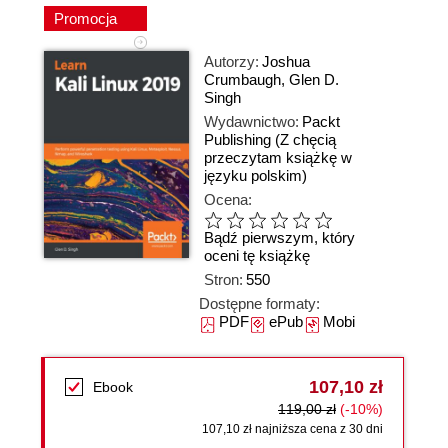
Promocja
Autorzy:
Joshua
Crumbaugh
,
Glen D.
Singh
Wydawnictwo:
Packt
Publishing
(Z chęcią
przeczytam książkę w
języku polskim)
Ocena:
Bądź pierwszym, który
oceni tę książkę
Stron:
550
Dostępne formaty:
PDF
ePub
Mobi
107,10 zł
Ebook
119,00 zł
(-10%)
107,10 zł najniższa cena z 30 dni