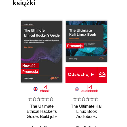
książki
Promocja
Nowość
Promocj
Promocja
Odsłuchaj
ebook
audiobook
The Ultimate
The Ultimate Kali
C
Ethical Hacker's
Linux Book
Networ
Guide. Build job-
Audiobook.
Certifi
ready skills with
Perform advanced
- Seco
hands-on labs in
penetration testing
The ul