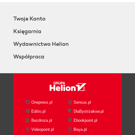
Twoje Konto
Księgarnia
Wydawnictwo Helion
Współpraca
Onepress.pl
Sensus.pl
Editio.pl
DlaBystrzakow.pl
Bezdroza.pl
Ebookpoint.pl
Videopoint.pl
Beya.pl