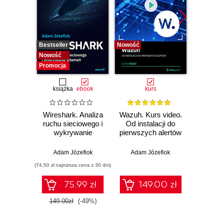
Bestseller
Nowość
Bestselle
Nowość
Nowość
Promocja
książka
ebook
kurs
Wireshark. Analiza
Wazuh. Kurs video.
Dark
ruchu sieciowego i
Od instalacji do
wykrywanie
pierwszych alertów
Podró
włamań
ciemn
Adam Józefiok
Adam Józefiok
Ja
(74,50 zł najniższa cena z 30 dni)
75.99 zł
149.00 zł
1
149.00zł
(-49%)