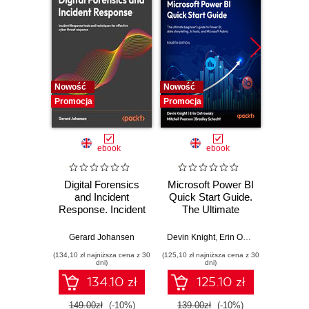
Nowość
Nowość
Nowość
Promocja
Promocja
Promocj
ebook
ebook
Digital Forensics
Microsoft Power BI
Pract
and Incident
Quick Start Guide.
Intel
Response. Incident
The Ultimate
Data-D
Response tools
Beginner's Guide
Hunti
and techniques for
to Power BI, Data
your c
Gerard Johansen
Devin Knight
,
Erin Ostrowsky
,
Mitchel
effective cyber
Storytelling, AI
effor
(134,10 zł najniższa cena z 30
(125,10 zł najniższa cena z 30
(116,10 zł 
threat response -
Tools, and
dete
dni)
dni)
Fourth Edition
Microsoft Fabric -
def
134.10 zł
125.10 zł
Fourth Edition
ATT&C
tool
149.00zł
(-10%)
139.00zł
(-10%)
129.0
E