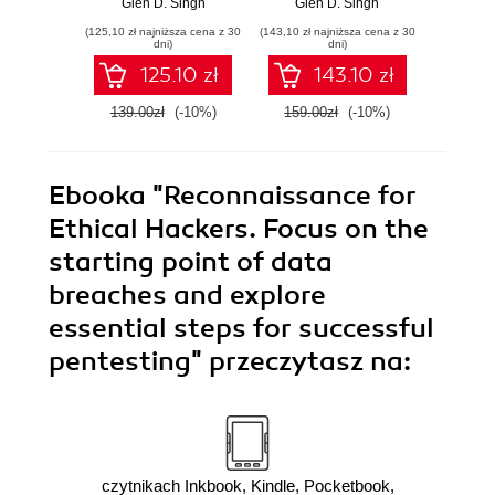
Glen D. Singh
Glen D. Singh
Gle
recon, exploitation,
using Nmap,
to pass
(125,10 zł najniższa cena z 30
(143,10 zł najniższa cena z 30
(161,10 zł 
IoT/OT, and
Metasploit,
008
dni)
dni)
professional
Aircrack-ng, and
Seco
125.10 zł
143.10 zł
reporting
Empire
139.00zł
(-10%)
159.00zł
(-10%)
179.0
Ebooka
"Reconnaissance for
Ethical Hackers. Focus on the
starting point of data
breaches and explore
essential steps for successful
pentesting"
przeczytasz na:
czytnikach Inkbook, Kindle, Pocketbook,