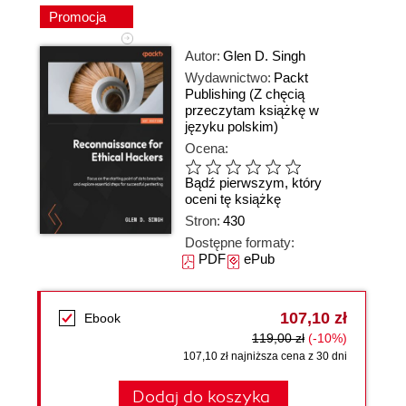
Promocja
Autor:
Glen D. Singh
Wydawnictwo:
Packt
Publishing
(Z chęcią
przeczytam książkę w
języku polskim)
Ocena:
Bądź pierwszym, który
oceni tę książkę
Stron:
430
Dostępne formaty:
PDF
ePub
107,10 zł
Ebook
119,00 zł
(-10%)
107,10 zł najniższa cena z 30 dni
Dodaj do koszyka