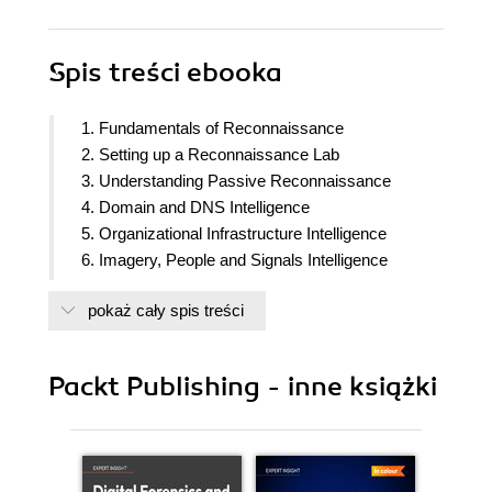
Spis treści
ebooka
1. Fundamentals of Reconnaissance
2. Setting up a Reconnaissance Lab
3. Understanding Passive Reconnaissance
4. Domain and DNS Intelligence
5. Organizational Infrastructure Intelligence
6. Imagery, People and Signals Intelligence
7. Working with Active Reconnaissance
pokaż cały spis treści
8. Performing Vulnerability Assessments
9. Delving into Website Reconnaissance
10. Implementing Recon Monitoring and Detection
Packt Publishing - inne książki
Systems