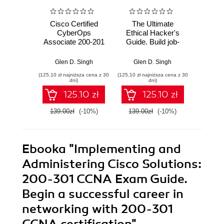
Cisco Certified
The Ultimate
Imple
CyberOps
Ethical Hacker's
Admi
Associate 200-201
Guide. Build job-
Cisco
Certification Guide.
ready skills with
200-
Learn blue teaming
hands-on labs in
Exa
Glen D. Singh
Glen D. Singh
Glen D. 
strategies and
recon, exploitation,
Ever
(125,10 zł najniższa cena z 30
(125,10 zł najniższa cena z 30
(125,10 zł 
incident response
IoT/OT, and
need 
dni)
dni)
techniques to
professional
200-
125.10 zł
125.10 zł
mitigate
reporting
v1.1
cybersecurity
adva
139.00zł
(-10%)
139.00zł
(-10%)
139.0
incidents
car
networ
Seco
Ebooka
"Implementing and
Administering Cisco Solutions:
200-301 CCNA Exam Guide.
Begin a successful career in
networking with 200-301
CCNA certification"