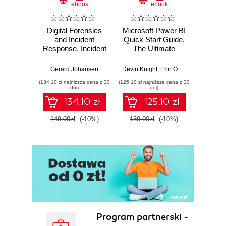
ebook
ebook
Digital Forensics
Microsoft Power BI
Pract
and Incident
Quick Start Guide.
Intel
Response. Incident
The Ultimate
Data-D
Response tools
Beginner's Guide
Hunti
and techniques for
to Power BI, Data
your c
Gerard Johansen
Devin Knight
,
Erin Ostrowsky
,
Mitchel
effective cyber
Storytelling, AI
effor
(134,10 zł najniższa cena z 30
(125,10 zł najniższa cena z 30
(116,10 zł 
threat response -
Tools, and
dete
dni)
dni)
Fourth Edition
Microsoft Fabric -
def
134.10 zł
125.10 zł
Fourth Edition
ATT&C
tool
149.00zł
(-10%)
139.00zł
(-10%)
129.0
E
Program partnerski -