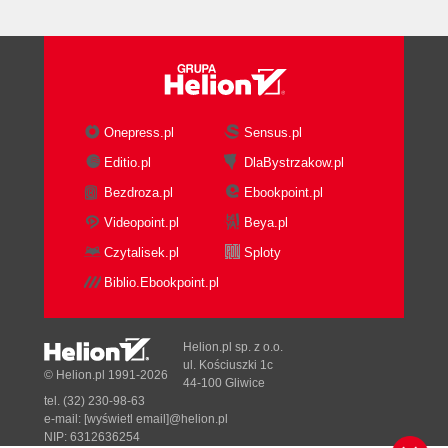
Onepress.pl
Sensus.pl
Editio.pl
DlaBystrzakow.pl
Bezdroza.pl
Ebookpoint.pl
Videopoint.pl
Beya.pl
Czytalisek.pl
Sploty
Biblio.Ebookpoint.pl
Helion.pl sp. z o.o.
ul. Kościuszki 1c
© Helion.pl 1991-2026
44-100 Gliwice
tel. (32) 230-98-63
e-mail:
[wyświetl email]@helion.pl
NIP: 6312636254