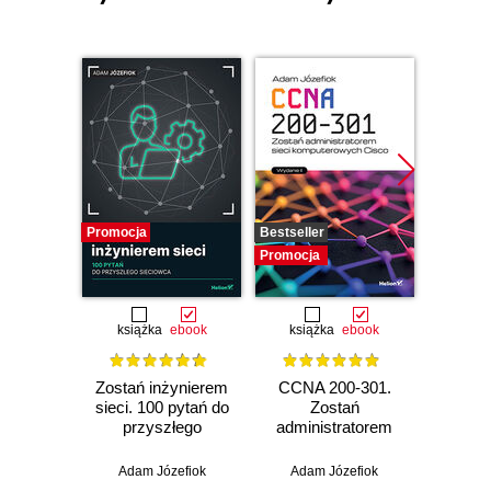
Promocja
Bestseller
Promocj
Promocja
książka
ebook
książka
ebook
ksią
Zostań inżynierem
CCNA 200-301.
Konfig
sieci. 100 pytań do
Zostań
siec
przyszłego
administratorem
urz
sieciowca
sieci
Mikro
komputerowych
zaaw
Adam Józefiok
Adam Józefiok
Łuka
Cisco. Wydanie II