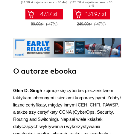
(44,50 zł najniższa cena z 30 dni)
(124,50 zł najniższa cena z 30
(49,50 zł naj
dni)
47.17 zł
131.97 zł
89.00zł
(-47%)
249.00zł
(-47%)
99.0
O autorze
ebooka
Glen D. Singh
zajmuje się cyberbezpieczeństwem,
taktykami obronnymi i sieciami korporacyjnymi. Zdobył
liczne certyfikaty, między innymi CEH, CHFI, PAWSP,
a także trzy certyfikaty CCNA (CyberOps, Security,
Routing and Switching). Napisał wiele książek
dotyczących wykrywania i wykorzystywania
podatności, analizy włamań, reakcji na incydenty i