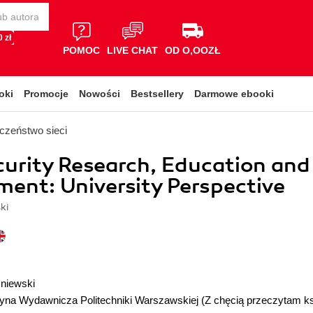
 zł
POMOC
LIVE CHAT
OD O,OOZŁ
oki
Promocje
Nowości
Bestsellery
Darmowe ebooki
czeństwo sieci
urity Research, Education and
nt: University Perspective
ki
śniewski
cyna Wydawnicza Politechniki Warszawskiej
(Z chęcią przeczytam k