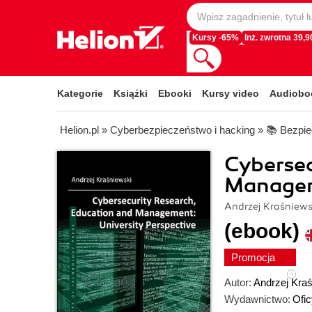
Kursy -65%
Inż. zwrotna 39,90
Kategorie
Książki
Ebooki
Kursy video
Audiobo
Helion.pl
»
Cyberbezpieczeństwo i hacking
»
📚 Bezpie
Cybersec
Manageme
Andrzej Kraśniews
(ebook)
Promocja
Autor:
Andrzej Kra
Wydawnictwo:
Ofi