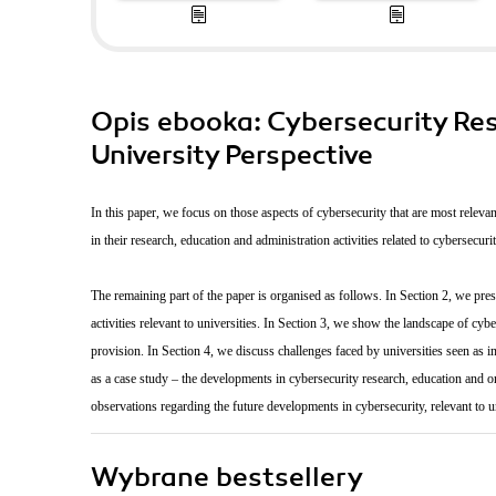
Opis
ebooka
: Cybersecurity R
University Perspective
In this paper, we focus on those aspects of cybersecurity that are most relev
in their research, education and administration activities related to cybersecurit
The remaining part of the paper is organised as follows. In Section 2, we prese
activities relevant to universities. In Section 3, we show the landscape of cyb
provision. In Section 4, we discuss challenges faced by universities seen as in
as a case study – the developments in cybersecurity research, education and 
observations regarding the future developments in cybersecurity, relevant to un
Wybrane bestsellery