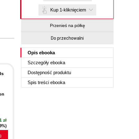
Kup 1-kliknięciem
Przenieś na półkę
Do przechowalni
Opis
ebooka
Szczegóły
ebooka
Dostępność produktu
ds
Spis treści
ebooka
on
1 zł
19%)
a