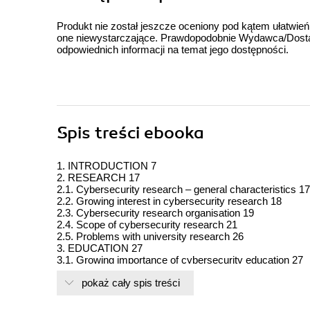
Produkt nie został jeszcze oceniony pod kątem ułatwień
one niewystarczające. Prawdopodobnie Wydawca/Dostawc
odpowiednich informacji na temat jego dostępności.
Spis treści
ebooka
1. INTRODUCTION 7
2. RESEARCH 17
2.1. Cybersecurity research – general characteristics 17
2.2. Growing interest in cybersecurity research 18
2.3. Cybersecurity research organisation 19
2.4. Scope of cybersecurity research 21
2.5. Problems with university research 26
3. EDUCATION 27
3.1. Growing importance of cybersecurity education 27
3.2. Objectives and contents of cybersecurity educationa
pokaż cały spis treści
3.3. Forms of cybersecurity education and training 35
3.4. Methods and techniques of cybersecurity education 
4. CYBERSECURITY AT UNIVERSITIES – INSTITUT