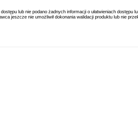
 dostępu lub nie podano żadnych informacji o ułatwieniach dostępu l
a jeszcze nie umożliwił dokonania walidacji produktu lub nie prze
l provision 28
and training 42
IONAL PERSPECTIVE 47