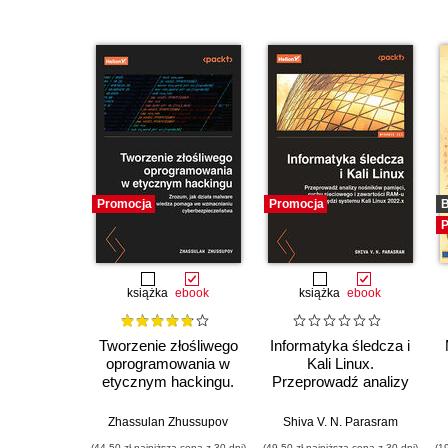
Promocja
Promocja
B
P
książka
ebook
książka
ebook
Tworzenie złośliwego
Informatyka śledcza i
oprogramowania w
Kali Linux.
etycznym hackingu.
Przeprowadź analizy
Zrozum, jak działa
nośników pamięci,
malware i jak ta
ruchu sieciowego i
Zhassulan Zhussupov
Shiva V. N. Parasram
wiedza pomaga we
zawartości RAM-u za
(44,50 zł najniższa cena z 30 dni)
(49,50 zł najniższa cena z 30 dni)
(1