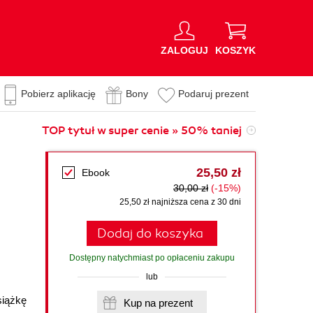
ZALOGUJ
KOSZYK
Pobierz aplikację
Bony
Podaruj prezent
TOP tytuł w super cenie » 50% taniej
25,50 zł
Ebook
30,00 zł
(-15%)
25,50 zł najniższa cena z 30 dni
Dodaj do koszyka
Dostępny natychmiast po opłaceniu zakupu
lub
siążkę
Kup na prezent