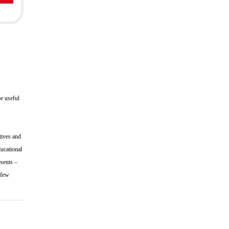
be useful
tives and
ducational
esents –
 few