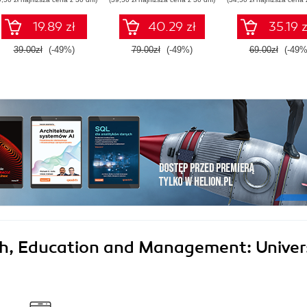
początkujących.
Wydanie II
19.89 zł
40.29 zł
35.19 z
39.00zł
(-49%)
79.00zł
(-49%)
69.00zł
(-49%
h, Education and Management: Univer