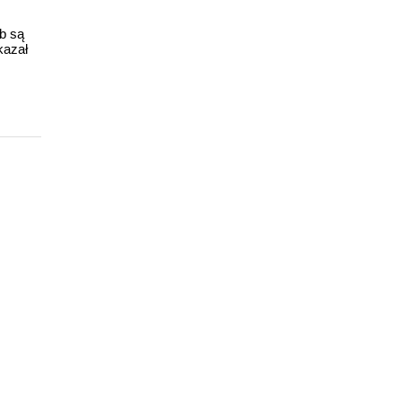
ub są
kazał