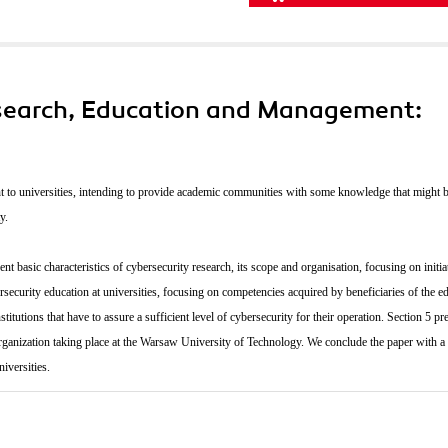
esearch, Education and Management:
ant to universities, intending to provide academic communities with some knowledge that might 
y.
nt basic characteristics of cybersecurity research, its scope and organisation, focusing on initia
ersecurity education at universities, focusing on competencies acquired by beneficiaries of the e
stitutions that have to assure
a sufficient level of cybersecurity for their operation. Section 5 pr
organization taking place at the Warsaw University of Technology. We conclude the paper with a
iversities.