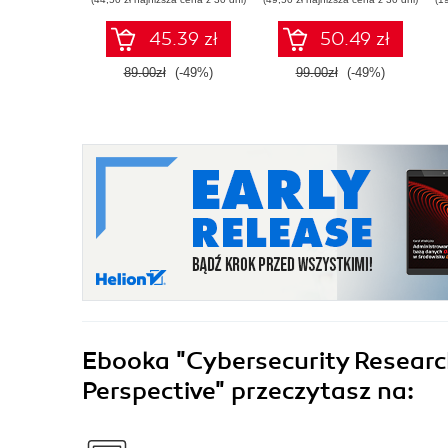
wzmacnianiu
pomocą narzędzi
cyberbezpieczeństwa
systemu Kali Linux
45.39 zł
50.49 zł
2022.x. Wydanie III
89.00zł
(-49%)
99.00zł
(-49%)
Ebooka
"Cybersecurity Researc
Perspective"
przeczytasz na: