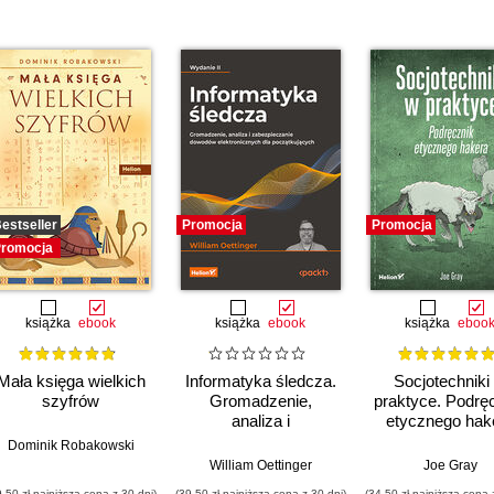
estseller
Promocja
Promocja
romocja
książka
ebook
książka
ebook
książka
eboo
Mała księga wielkich
Informatyka śledcza.
Socjotechniki
szyfrów
Gromadzenie,
praktyce. Podrę
analiza i
etycznego hak
zabezpieczanie
Dominik Robakowski
dowodów
William Oettinger
Joe Gray
elektronicznych dla
9,50 zł najniższa cena z 30 dni)
(39,50 zł najniższa cena z 30 dni)
(34,50 zł najniższa cena 