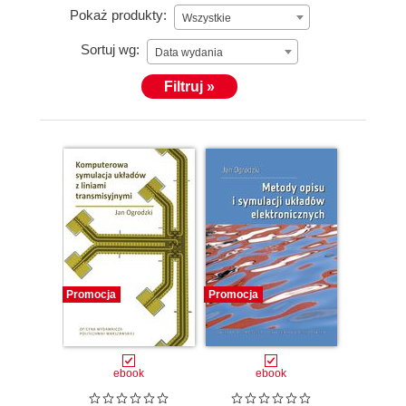
Pokaż produkty:
Wszystkie
Sortuj wg:
Data wydania
Filtruj »
Promocja
Promocja
ebook
ebook