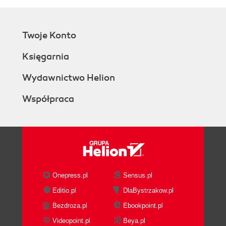
Twoje Konto
Księgarnia
Wydawnictwo Helion
Współpraca
Onepress.pl
Sensus.pl
Editio.pl
DlaBystrzakow.pl
Bezdroza.pl
Ebookpoint.pl
Videopoint.pl
Beya.pl