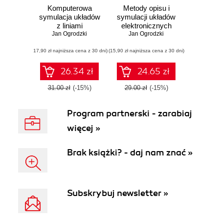
Komputerowa
Metody opisu i
symulacja układów
symulacji układów
z liniami
elektronicznych
transmisyjnymi
Jan Ogrodzki
Jan Ogrodzki
(17,90 zł najniższa cena z 30 dni)
(15,90 zł najniższa cena z 30 dni)
26.34 zł
24.65 zł
31.00 zł
(-15%)
29.00 zł
(-15%)
Program partnerski - zarabiaj
więcej »
Brak książki? - daj nam znać »
Subskrybuj newsletter »