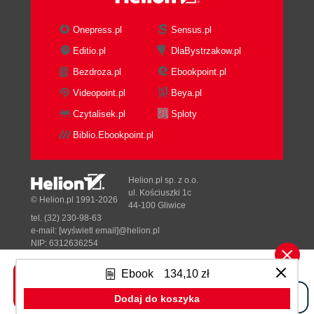
Onepress.pl
Sensus.pl
Editio.pl
DlaBystrzakow.pl
Bezdroza.pl
Ebookpoint.pl
Videopoint.pl
Beya.pl
Czytalisek.pl
Sploty
Biblio.Ebookpoint.pl
Helion.pl sp. z o.o.
ul. Kościuszki 1c
© Helion.pl 1991-2026
44-100 Gliwice
tel. (32) 230-98-63
e-mail:
[wyświetl email]@helion.pl
NIP: 6312636254
Regon: 241989027
Ebook
134,10 zł
Designed with ♥ by
Tonik.pl
Dodaj do koszyka