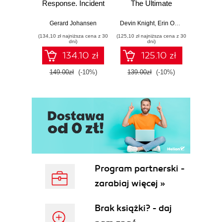
Response. Incident
The Ultimate
Data-D
Response tools
Beginner's Guide
Hunti
and techniques for
to Power BI, Data
your c
Gerard Johansen
Devin Knight
,
Erin Ostrowsky
,
Mitchel
effective cyber
Storytelling, AI
effor
(134,10 zł najniższa cena z 30
(125,10 zł najniższa cena z 30
(116,10 zł 
threat response -
Tools, and
dete
dni)
dni)
Fourth Edition
Microsoft Fabric -
def
134.10 zł
125.10 zł
Fourth Edition
ATT&C
tool
149.00zł
(-10%)
139.00zł
(-10%)
129.0
E
Program partnerski -
zarabiaj więcej »
Brak książki? - daj