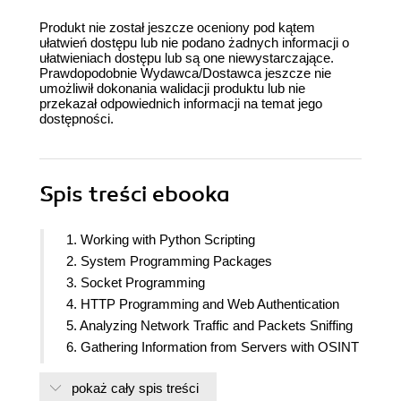
Produkt nie został jeszcze oceniony pod kątem
ułatwień dostępu lub nie podano żadnych informacji o
ułatwieniach dostępu lub są one niewystarczające.
Prawdopodobnie Wydawca/Dostawca jeszcze nie
umożliwił dokonania walidacji produktu lub nie
przekazał odpowiednich informacji na temat jego
dostępności.
Spis treści
ebooka
1. Working with Python Scripting
2. System Programming Packages
3. Socket Programming
4. HTTP Programming and Web Authentication
5. Analyzing Network Traffic and Packets Sniffing
6. Gathering Information from Servers with OSINT
Tools
pokaż cały spis treści
7. Interacting with FTP, SFTP, and SSH Servers