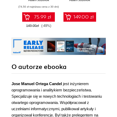
Adam Józefiok
Adam Józefiok
Ja
(74,50 zł najniższa cena z 30 dni)
75.99 zł
149.00 zł
1
149.00zł
(-49%)
O autorze
ebooka
Jose Manuel Ortega Candel
jest inżynierem
oprogramowania i analitykiem bezpieczeństwa.
Specjalizuje się w nowych technologiach i testowaniu
otwartego oprogramowania. Współpracował z
uczelniami informatycznymi, publikował artykuły i
organizował konferencje. Był także prelegentem na