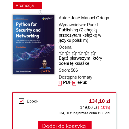
Promocja
Autor:
José Manuel Ortega
Wydawnictwo:
Packt
Publishing
(Z chęcią
przeczytam książkę w
języku polskim)
Ocena:
Bądź pierwszym, który
oceni tę książkę
Stron:
586
Dostępne formaty:
PDF
ePub
134,10 zł
Ebook
149,00 zł
(-10%)
134,10 zł najniższa cena z 30 dni
Dodaj do koszyka