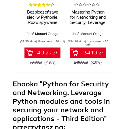
Bezpieczeństwo
Mastering Python
Maste
sieci w Pythonie.
for Networking and
for Ne
Rozwiązywanie
Security. Leverage
Securi
problemów za
the scripts and
Python
pomocą skryptów i
libraries of Python
lib
José Manuel Ortega
José Manuel Ortega
José M
bibliotek. Wydanie
version 3.7 and
ov
(39,50 zł najniższa cena z 30 dni)
(134,10 zł najniższa cena z 30
(125,10 zł 
II
beyond to
netw
dni)
overcome
secur
40.29 zł
134.10 zł
networking and
security issues -
79.00zł
(-49%)
149.00zł
(-10%)
139.0
Second Edition
Ebooka
"Python for Security
and Networking. Leverage
Python modules and tools in
securing your network and
applications - Third Edition"
przeczytasz na: