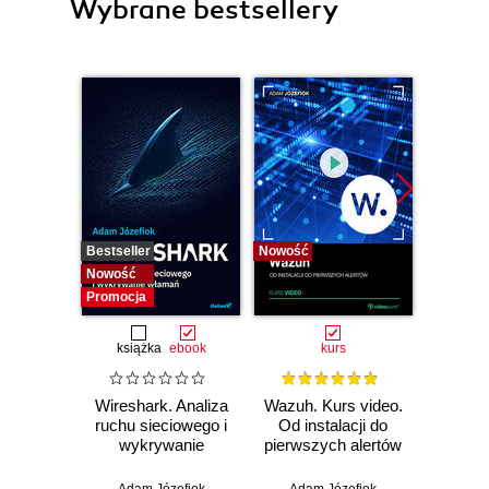
Wybrane bestsellery
Bestseller
Nowość
Bestselle
Nowość
Nowość
Promocja
książka
ebook
kurs
Wireshark. Analiza
Wazuh. Kurs video.
Dark
ruchu sieciowego i
Od instalacji do
wykrywanie
pierwszych alertów
Podró
włamań
ciemn