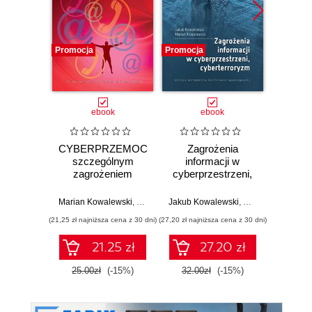
Promocja
Promocja
Promocj
ebook
ebook
ksią
CYBERPRZEMOC
Zagrożenia
Tw
szczególnym
informacji w
zł
zagrożeniem
cyberprzestrzeni,
oprogr
społeczeństwa
cyberterroryzm
et
informacyjnego
hackin
Marian Kowalewski
,
Marek Jakubiak
Jakub Kowalewski
,
Marian Kowalews
Zhassul
jak dz
(21,25 zł najniższa cena z 30 dni)
(27,20 zł najniższa cena z 30 dni)
(44,50 zł naj
i jak
po
21.25 zł
27.20 zł
wzm
cyberb
25.00zł
(-15%)
32.00zł
(-15%)
89.0