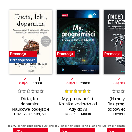
Promocja
Promocja
Promocja
Przedsprzedaż
książka
ebook
książka
ebook
książka
eb
Dieta, leki,
My, programiści.
(Nie)etyczn
dopamina.
Kronika koderów od
Jak progra
Naukowe podejście
Ady do AI
odpowiedzia
do uzależnienia od
David A. Kessler
,
MD
Robert C. Martin
erze sztuc
Paweł Półto
jedzenia, fenomenu
inteligenc
GLP-1 i roli
(51,92 zł najniższa cena z 30 dni)
(53,40 zł najniższa cena z 30 dni)
(35,40 zł najniższa ce
zdrowych nawyków