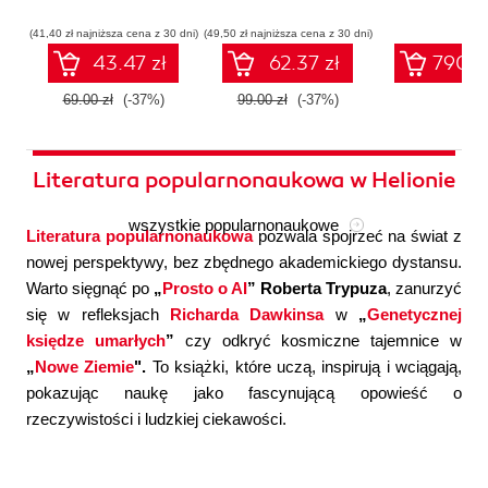
współczesnej
systemów
konfigura
sztucznej
wieloagentowych
(41,40 zł najniższa cena z 30 dni)
(49,50 zł najniższa cena z 30 dni)
inteligencji
43.47 zł
62.37 zł
790.0
69.00 zł
(-37%)
99.00 zł
(-37%)
Literatura popularnonaukowa w Helionie
wszystkie popularnonaukowe
Literatura popularnonaukowa
pozwala spojrzeć na świat z
nowej perspektywy, bez zbędnego akademickiego dystansu.
Warto sięgnąć po
„
Prosto o AI
” Roberta Trypuza
, zanurzyć
się w refleksjach
Richarda Dawkinsa
w
„
Genetycznej
księdze umarłych
”
czy odkryć kosmiczne tajemnice w
„
Nowe Ziemie
".
To książki, które uczą, inspirują i wciągają,
pokazując naukę jako fascynującą opowieść o
rzeczywistości i ludzkiej ciekawości.