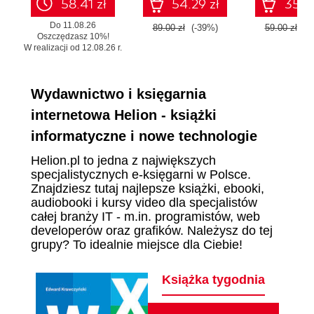
58.41 zł
54.29 zł
35.99
Do 11.08.26
89.00 zł
(-39%)
59.00 zł
(-
Oszczędzasz 10%!
W realizacji od 12.08.26 r.
Wydawnictwo i księgarnia
internetowa Helion - książki
informatyczne i nowe technologie
Helion.pl to jedna z największych
specjalistycznych e-księgarni w Polsce.
Znajdziesz tutaj najlepsze książki, ebooki,
audiobooki i kursy video dla specjalistów
całej branży IT - m.in. programistów, web
developerów oraz grafików. Należysz do tej
grupy? To idealnie miejsce dla Ciebie!
Książka tygodnia