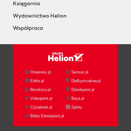
Księgarnia
Wydawnictwo Helion
Współpraca
Onepress.pl
Sensus.pl
Editio.pl
DlaBystrzakow.pl
Bezdroza.pl
Ebookpoint.pl
Videopoint.pl
Beya.pl
Czytalisek.pl
Sploty
Biblio.Ebookpoint.pl