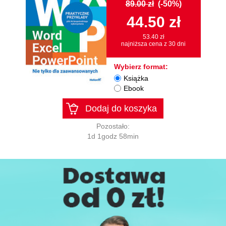
89.00 zł
(-50%)
44.50 zł
53.40 zł
najniższa cena z 30 dni
Wybierz format:
Książka
Ebook
Dodaj do koszyka
Pozostało:
1d 1godz 58min