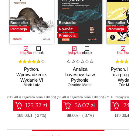
Bestseller
Bestseller
Bestseller
Promocja
Nowość
Promocja
Promocja
książka
ebook
książka
ebook
książka
eb
Python.
Analiza
Python. Inst
Wprowadzenie.
bayesowska w
dla program
Wydanie VI
Pythonie.
Wydanie I
Mark Lutz
Osvaldo Martin
Praktyczny
Eric Matth
przewodnik po
modelowaniu
(119,40 zł najniższa cena z 30 dni)
(53,40 zł najniższa cena z 30 dni)
(71,40 zł najniższa ce
probabilistycznym.
125.37 zł
56.07 zł
74.97
Wydanie III
199.00zł
(-37%)
89.00zł
(-37%)
119.00zł
(-