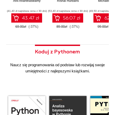
Anil Ananthaswamy
działaniu
Rishal Hurbans
Ilustrowany
Michael Alb
wdrażan
współczesnej
przewodnik
system
sztucznej
wieloagent
(41,40 zł najniższa cena z 30 dni)
(53,40 zł najniższa cena z 30 dni)
(49,50 zł najniższa ce
inteligencji
43.47 zł
56.07 zł
62.37
69.00zł
(-37%)
89.00zł
(-37%)
99.00zł
(-3
Koduj z Pythonem
Naucz się programowania od podstaw lub rozwijaj swoje
umiejętności z najlepszymi książkami.