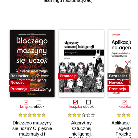
learningu i automatyzacji.
Bestseller
Promocja
Bestseller
Nowość
Nowość
Promocja
Promocja
książka
ebook
książka
ebook
książka
eb
Dlaczego maszyny
Algorytmy
Aplikacje opa
się uczą? O pięknie
sztucznej
agentach 
matematyki i
inteligencji.
Projektowan