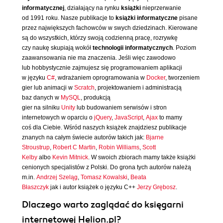
informatycznej
, działający na rynku
książki
nieprzerwanie
od 1991 roku. Nasze publikacje to
książki informatyczne
pisane
przez największych fachowców w swych dziedzinach. Kierowane
są do wszystkich, którzy swoją codzienną pracę, rozrywkę
czy naukę skupiają wokół
technologii informatycznych
. Poziom
zaawansowania nie ma znaczenia. Jeśli więc zawodowo
lub hobbystycznie zajmujesz się programowaniem aplikacji
w języku
C#
, wdrażaniem oprogramowania w
Docker
, tworzeniem
gier lub animacji w
Scratch
, projektowaniem i administracją
baz danych w
MySQL
, produkcją
gier na silniku
Unity
lub budowaniem serwisów i stron
internetowych w oparciu o
jQuery
,
JavaScript
,
Ajax
to mamy
coś dla Ciebie. Wśród naszych książek znajdziesz publikacje
znanych na całym świecie autorów takich jak:
Bjarne
Stroustrup
,
Robert C Martin
,
Robin Williams
,
Scott
Kelby
albo
Kevin Mitnick
. W swoich zbiorach mamy także książki
cenionych specjalistów z Polski. Do grona tych autorów należą
m.in.
Andrzej Szeląg
,
Tomasz Kowalski
,
Beata
Błaszczyk
jak i autor książek o języku C++
Jerzy Grębosz
.
Dlaczego warto zaglądać do księgarni
internetowej Helion.pl?