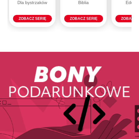
Dla bystrzaków
Biblia
Eduka
ZOBACZ SERIĘ
ZOBACZ SERIĘ
ZOBACZ 