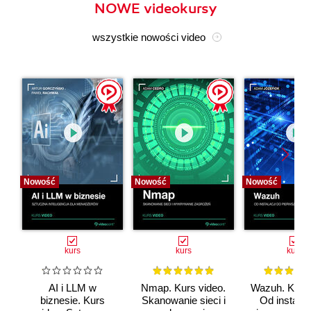
NOWE videokursy
wszystkie nowości video
Nowość
Nowość
Nowość
kurs
kurs
kurs
AI i LLM w
Nmap. Kurs video.
Wazuh. Kurs 
biznesie. Kurs
Skanowanie sieci i
Od instalac