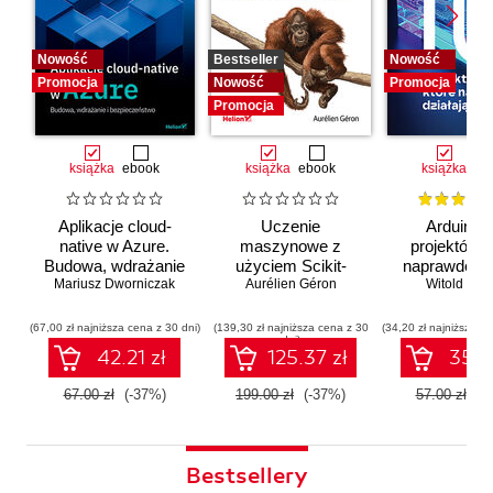
Nowość
Bestseller
Nowość
Promocja
Nowość
Promocja
Promocja
książka
ebook
książka
ebook
książka
eb
Aplikacje cloud-
Uczenie
Arduino. 
native w Azure.
maszynowe z
projektów, 
Budowa, wdrażanie
użyciem Scikit-
naprawdę dz
i bezpieczeństwo
Mariusz Dworniczak
Learn i PyTorch.
Aurélien Géron
Witold Wro
Koncepcje,
narzędzia i techniki
(67,00 zł najniższa cena z 30 dni)
(139,30 zł najniższa cena z 30
(34,20 zł najniższa ce
dni)
umożliwiające
42.21 zł
125.37 zł
35.91
konstruowanie
inteligentnych
67.00 zł
(-37%)
199.00 zł
(-37%)
57.00 zł
(-
systemów
Bestsellery