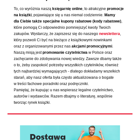
To, co wyróżnia naszą
księgarnię online
, to atrakcyjne
promocje
na książki
, pojawiające się u nas niemal codziennie.
Mamy
dla Ciebie także specjalne kupony rabatowe (kody rabatowe)
,
które pomogą Ci odpowiednio pomniejszyć kwoty Twoich
zakupów. Wystarczy, że zapiszesz się do naszego
newslettera
,
który pozwoli Ci być na bieżąco z książkowymi nowinkami
oraz z organizowanymi przez nas
akcjami promocyjnymi
.
Naszą misją jest
promowanie czytelnictwa
w Polsce oraz
zachęcanie do zdobywania nowej wiedzy. Zawsze dbamy także
o to, żeby zaspokoić potrzeby wszystkich czytelników, również
tych najbardziej wymagających - dlatego dokładamy wszelkich
starań, aby nasz oferta była często aktualizowana o bogate
w treści fachowe poradniki oraz podręczniki.
Pamiętaj, że kupując u nas wspierasz legalne czytelnictwo,
autorów i wydawców. Razem dbajmy o literaturę, wspólnie
tworząc rynek książki.