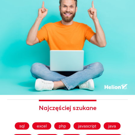
Najczęściej szukane
sql
excel
php
javascript
java