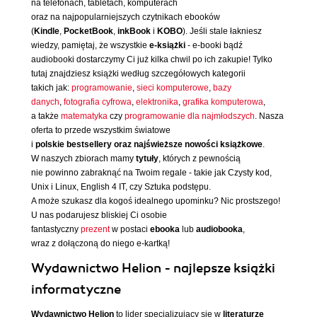
na telefonach, tabletach, komputerach
oraz na najpopularniejszych czytnikach ebooków
(
Kindle
,
PocketBook
,
inkBook
i
KOBO
). Jeśli stale łakniesz
wiedzy, pamiętaj, że wszystkie
e-książki
- e-booki bądź
audiobooki dostarczymy Ci już kilka chwil po ich zakupie! Tylko
tutaj znajdziesz książki według szczegółowych kategorii
takich jak:
programowanie
,
sieci komputerowe
,
bazy
danych
,
fotografia cyfrowa
,
elektronika
,
grafika komputerowa
,
a także
matematyka
czy
programowanie dla najmłodszych
. Nasza
oferta to przede wszystkim światowe
i
polskie bestsellery oraz najświeższe nowości książkowe
.
W naszych zbiorach mamy
tytuły
, których z pewnością
nie powinno zabraknąć na Twoim regale - takie jak Czysty kod,
Unix i Linux, English 4 IT, czy Sztuka podstępu.
A może szukasz dla kogoś idealnego upominku? Nic prostszego!
U nas podarujesz bliskiej Ci osobie
fantastyczny
prezent
w postaci
ebooka
lub
audiobooka
,
wraz z dołączoną do niego e-kartką!
Wydawnictwo Helion - najlepsze książki
informatyczne
Wydawnictwo Helion
to lider specjalizujący się w
literaturze