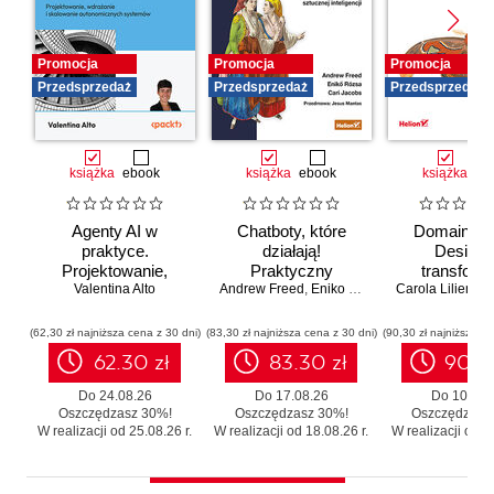
Promocja
Promocja
Promocja
Przedsprzedaż
Przedsprzedaż
Przedsprzedaż
książka
ebook
książka
ebook
książka
eb
Agenty AI w
Chatboty, które
Domain-Dr
praktyce.
działają!
Design 
Projektowanie,
Praktyczny
transforma
wdrażanie i
Valentina Alto
Andrew Freed
przewodnik po
,
Eniko Rozsa
,
Cari Jacobs
Carola Lilientha
systemó
skalowanie
konwersacyjnej
Skutecz
autonomicznych
sztucznej
moderniza
(62,30 zł najniższa cena z 30 dni)
(83,30 zł najniższa cena z 30 dni)
(90,30 zł najniższa ce
systemów
inteligencji
legacy b
62.30 zł
83.30 zł
90.3
zbędnego r
Do 24.08.26
Do 17.08.26
Do 10.08.
Oszczędzasz 30%!
Oszczędzasz 30%!
Oszczędzasz
W realizacji od 25.08.26 r.
W realizacji od 18.08.26 r.
W realizacji od 11