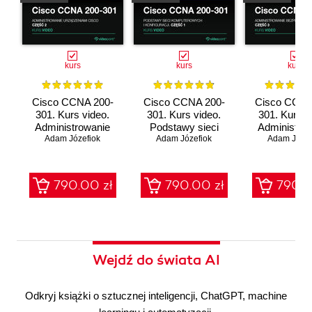
kurs
kurs
kurs
Cisco CCNA 200-
Cisco CCNA 200-
Cisco CCNA
301. Kurs video.
301. Kurs video.
301. Kurs v
Administrowanie
Podstawy sieci
Administro
urządzeniami Cisco
Adam Józefiok
komputerowych i
Adam Józefiok
bezpieczeń
Adam Józef
konfiguracji
sieci
790.00 zł
790.00 zł
790.0
Wejdź do świata AI
Odkryj książki o sztucznej inteligencji, ChatGPT, machine