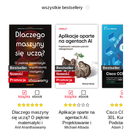
wszystkie bestsellery
Bestseller
Bestseller
Bestseller
Nowość
Nowość
Promocja
Promocja
książka
ebook
książka
ebook
kurs
Dlaczego maszyny
Aplikacje oparte na
Cisco CCNA
się uczą? O pięknie
agentach AI.
301. Kurs v
matematyki i
Projektowanie i
Podstawy s
Anil Ananthaswamy
działaniu
Michael Albada
wdrażanie
komputerow
Adam Józef