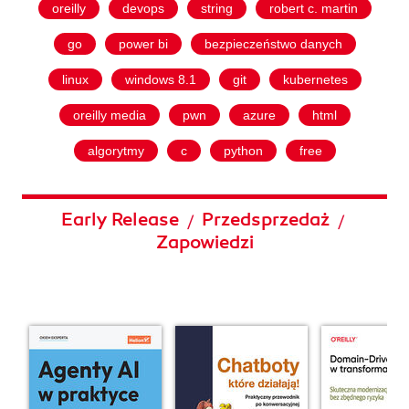
oreilly
devops
string
robert c. martin
go
power bi
bezpieczeństwo danych
linux
windows 8.1
git
kubernetes
oreilly media
pwn
azure
html
algorytmy
c
python
free
Early Release
Przedsprzedaż
/
/
Zapowiedzi