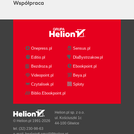
Współpraca
Onepress.pl
Sensus.pl
Editio.pl
DlaBystrzakow.pl
Bezdroza.pl
Ebookpoint.pl
Videopoint.pl
Beya.pl
Czytalisek.pl
Sploty
Biblio.Ebookpoint.pl
Helion.pl sp. z o.o.
ul. Kościuszki 1c
© Helion.pl 1991-2026
44-100 Gliwice
tel. (32) 230-98-63
e-mail:
[wyświetl email]@helion.pl