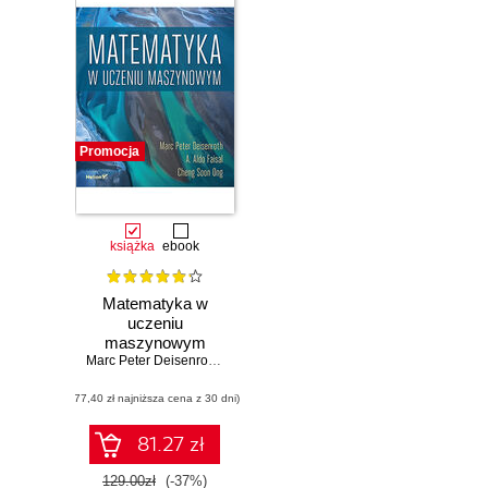
Promocja
książka
ebook
Matematyka w
uczeniu
maszynowym
Marc Peter Deisenroth
,
A. Aldo Faisal
,
Cheng Soon Ong
(77,40 zł najniższa cena z 30 dni)
81.27 zł
129.00zł
(-37%)