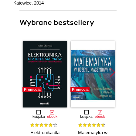
Katowice, 2014
Wybrane bestsellery
Promocja
Promocja
Promocj
książka
ebook
książka
ebook
ksią
Elektronika dla
Matematyka w
Wstęp