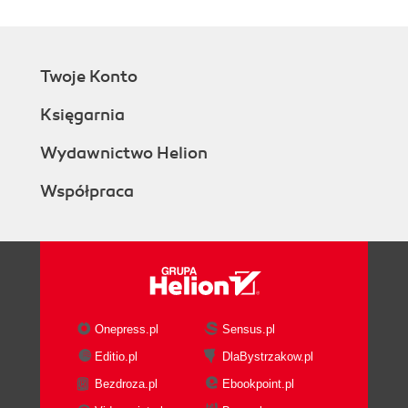
environmental-spatial and institutional-political
dimensions (59)
2.4. Stage IV. Linkages among a city's
Twoje Konto
structures dynamics (70)
2.5. Stage V. Interactions among internal
Księgarnia
factors of city resilience and vulnerability, and
external factors determining its development
Wydawnictwo Helion
dynamics (70)
Współpraca
2.6. Stage VI. Assessment of a city's
resilience degree along with resilience
trajectories (72)
2.7. Stage VII. Recommendations - principles
of creating a resilient city (75)
3. Further remarks for the method application (75)
Annex. Using the AHP method to define
Onepress.pl
Sensus.pl
weights (79)
Editio.pl
DlaBystrzakow.pl
PART II. CASE STUDIES - ASSESSING
Bezdroza.pl
Ebookpoint.pl
RESILIENCE IN THE SELECTED EUROPEAN