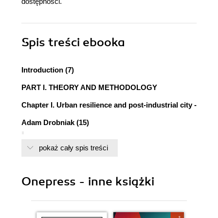
dostępności.
Spis treści
ebooka
Introduction (7)
PART I. THEORY AND METHODOLOGY
Chapter I. Urban resilience and post-industrial city -
Adam Drobniak (15)
1. Resilience, urban resilience, urban economic
pokaż cały spis treści
resilience (15)
2. Urban economic resilience - research
approaches (18)
Onepress - inne książki
3. Urban resilience - research perspectives and
the adaptive cycle model (20)
4. Shocks, disruptions and types of cities within