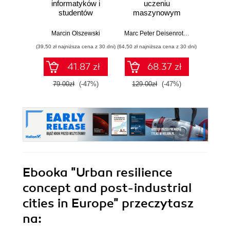
informatyków i
uczeniu
matem
studentów
maszynowym
algeb
kierunków
różn
nieelektrycznych
Zad
Marcin Olszewski
Marc Peter Deisenroth
,
A. Aldo Faisal
Mich
stu
(39,50 zł najniższa cena z 30 dni)
(64,50 zł najniższa cena z 30 dni)
(14,95 zł naj
kand
41.87 zł
68.37 zł
79.00zł
(-47%)
129.00zł
(-47%)
29.9
Ebooka
"Urban resilience
concept and post-industrial
cities in Europe"
przeczytasz
na: