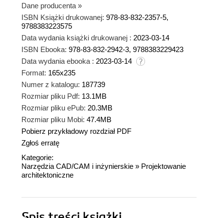
tej po prostu nie posiada. Pewien niedosyt może
Dane producenta
»
budzić tylko fakt, że, o ile mi wiadomo, podręcznik
ISBN Książki drukowanej:
978-83-832-2357-5,
9788383223575
ten został opublikowany tylko w języku polskim,
Data wydania książki drukowanej :
co w znaczący sposób ogranicza krąg jego
2023-03-14
ISBN Ebooka:
potencjalnych czytelników. Wykładowca
978-83-832-2942-3, 9788383229423
Data wydania ebooka :
2023-03-14
Format:
165x235
Numer z katalogu:
187739
Rozmiar pliku Pdf:
13.1MB
Rozmiar pliku ePub:
20.3MB
Rozmiar pliku Mobi:
47.4MB
Pobierz przykładowy rozdział PDF
Zgłoś erratę
Kategorie:
Narzędzia CAD/CAM i inżynierskie
»
Projektowanie
architektoniczne
Spis treści
książki