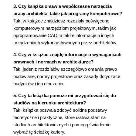
3. Czy książka omawia współczesne narzędzia
architektonicznych
pracy architekta, takie jak programy komputerowe?
5.1.1. Myślenie na papierze
Tak, w książce znajdziesz rozdziały poświęcone
5.1.2. Szkice koncepcyjne i pomocnicze
komputerowym narzędziom projektowym, takim jak
5.2. Pełna koncepcja projektowa
oprogramowanie CAD, a także informacje o innych
5.3. Rysunki architektoniczno-budowlane
urządzeniach wykorzystywanych przez architektów.
5.4. Rysunki wykonawcze, odtworzeniowe i detalu
architektonicznego
4. Czy w książce znajdę informacje o wymaganiach
Rozdział 6. Jak prowadzić proces projektowy?
prawnych i normach w architekturze?
Tak, jeden z rozdziałów szczegółowo omawia prawo
6.1. Najważniejsi uczestnicy procesu
budowlane, normy projektowe oraz zasady dotyczące
projektowego
budynków i ich otoczenia.
6.1.1. Architekt zarządzający projektem
6.1.2. Współpracownicy architekta i
5. Czy ta książka pomoże mi przygotować się do
podwykonawcy
studiów na kierunku architektura?
6.2. Organizacja miejsca pracy
Tak, książka pozwala zdobyć solidne podstawy
6.3. Organizacja procesu projektowego
teoretyczne i praktyczne, które ułatwią start na
6.4. Rozpoczynamy projektowanie - proces
studiach architektonicznych i pomogą świadomie
przygotowawczy
wybrać tę ścieżkę kariery.
6.4.1. Postawienie problemu projektowego