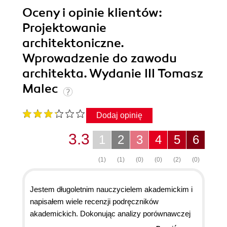
Oceny i opinie klientów:
Projektowanie
architektoniczne.
Wprowadzenie do zawodu
architekta. Wydanie III Tomasz
Malec
Dodaj opinię
3.3
1
2
3
4
5
6
(1)
(1)
(0)
(0)
(2)
(0)
Jestem długoletnim nauczycielem akademickim i
napisałem wiele recenzji podręczników
akademickich. Dokonując analizy porównawczej
opiniowanych przeze mnie książek z publikacją