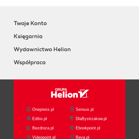
Twoje Konto
Księgarnia
Wydawnictwo Helion
Współpraca
Onepress.pl
Sensus.pl
Editio.pl
DlaBystrzakow.pl
Bezdroza.pl
Ebookpoint.pl
Videopoint.pl
Beya.pl