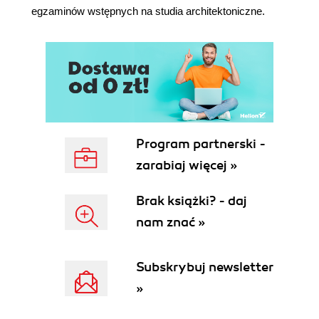
egzaminów wstępnych na studia architektoniczne.
klientom?
Zakończenie. Ścieżki kariery (przyszłego)
architekta
Literatura
Akty prawne i normy
Skorowidz
Program partnerski -
zarabiaj więcej »
Brak książki? - daj
nam znać »
Subskrybuj newsletter
»