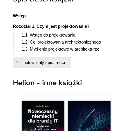
Wstęp
Rozdział 1. Czym jest projektowanie?
1.1. Wstęp do projektowania
1.2. Cel projektowania architektonicznego
1.3. Myślenie projektowe w architekturze
1.4. Jak postrzegają projektowanie architekci i inni
pokaż cały spis treści
projektanci?
Rozdział 2. Podstawowe zasady projektowania
Helion - inne książki
architektonicznego
2.1. Kompozycja architektoniczna
2.1.1. Czym jest kompozycja
architektoniczna?
2.1.2. Elementy sztuki
2.1.3. Podstawowe zasady budowy
kompozycji