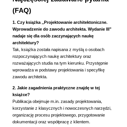
3.2.2. Projektowanie komputacyjne
3.2.3. Narzędzia pomocnicze - drukarki,
(FAQ)
skanery i obrabiarki CNC
1. Czy książka ,,Projektowanie architektoniczne.
Rozdział 4. Najważniejsze źródła informacji w
Wprowadzenie do zawodu architekta. Wydanie III"
procesie projektowym
nadaje się dla osób zaczynających naukę
4.1. Wybrane źródła literaturowe i internetowe
architektury?
4.1.1. Źródła polskojęzyczne
Tak, książka została napisana z myślą o osobach
4.1.2. Źródła anglojęzyczne
rozpoczynających naukę architektury oraz
4.2. Prawo budowlane i normy projektowe
rozważających studia na tym kierunku. Przystępnie
4.2.1. Po co jest prawo budowlane?
wprowadza w podstawy projektowania i specyfikę
4.2.2. Budynki mieszkaniowe i inne
zawodu architekta.
4.2.3. Mieszkania i ich pomieszczenia
2. Jakie zagadnienia praktyczne znajdę w tej
4.2.4. Dostęp do budynku - dojścia, dojazdy,
książce?
parkingi i garaże
Publikacja obejmuje m.in. zasady projektowania,
4.3. Inwentaryzacje
korzystanie z klasycznych i nowoczesnych narzędzi,
4.4. Istniejące projekty architektoniczne
organizację procesu projektowego, przygotowanie
Rozdział 5. Praktyka projektowa
dokumentacji oraz współpracę z klientem.
5.1. Rodzaje rysunków i szkiców