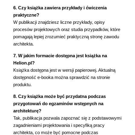
6.4.2. Zebranie niezbędnych danych
6. Czy książka zawiera przykłady i ćwiczenia
6.5. Projektowanie w praktyce
praktyczne?
6.5.1. Założenia projektowe i ich zmiany
W publikacji znajdziesz liczne przykłady, opisy
6.5.2. Metody rozwiązywania problemów
procesów projektowych oraz studia przypadków, które
projektowych
pomagają lepiej zrozumieć praktyczną stronę zawodu
6.5.3. Rozwiązanie problemu projektowego i
architekta.
jego weryfikacja
7. W jakim formacie dostępna jest książka na
Rozdział 7. O współpracy architekta z klientem
Helion.pl?
7.1. Wiedza, doświadczenie i intuicja architekta
Książka dostępna jest w wersji papierowej. Aktualną
7.2. Czego oczekuje klient?
dostępność e-booka można sprawdzić na stronie
7.2.1. Wyobrażenie klienta o współpracy z
produktu.
architektem
8. Czy książka może być przydatna podczas
7.2.2. Wyobrażenie architekta o współpracy z
przygotowań do egzaminów wstępnych na
klientem
architekturę?
7.2.3. Najważniejsze potrzeby klientów na
Tak, publikacja pozwala zapoznać się z podstawowymi
przykładzie budynków mieszkaniowych -
zagadnieniami projektowania i specyfiką pracy
studium przypadku
architekta, co może być pomocne podczas
7.3. Które rysunki (i jak) pokazujemy naszym