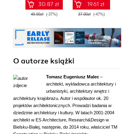
30.87 zł
19.61 zł
49.00zł
(-37%)
37.00zł
(-47%)
79.0
O autorze
książki
Tomasz Eugeniusz Malec
–
architekt, wykładowca architektury i
urbanistyki, architektury wnętrz i
architektury krajobrazu. Autor i współautor ok. 20
projektów architektonicznych. Prowadzi badania w
dziedzinie architektury i kultury. W latach 2001-2004
architekt w ES Architecture, Research&Design w
Bielsku-Białej, następnie, do 2014 roku, właściciel TM