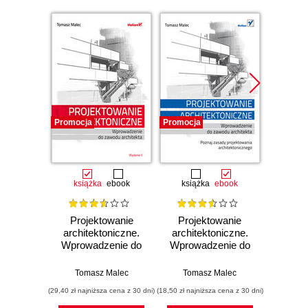
Promocja
Promocja
Promocj
książka
ebook
książka
ebook
ksią
Projektowanie
Projektowanie
Autod
architektoniczne.
architektoniczne.
Ko
Wprowadzenie do
Wprowadzenie do
projek
zawodu architekta.
zawodu architekta
Wydanie II
Tomasz Malec
Tomasz Malec
Jaku
(29,40 zł najniższa cena z 30 dni)
(18,50 zł najniższa cena z 30 dni)
(47,40 zł naj