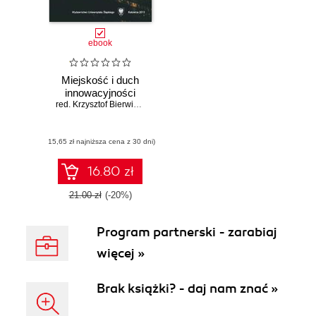
ebook
Miejskość i duch
innowacyjności
red. Krzysztof Bierwiaczonek
,
red. Marek S. Szczepański
,
red. Karol
(15,65 zł najniższa cena z 30 dni)
16.80 zł
21.00 zł
(-20%)
Program partnerski - zarabiaj
więcej »
Brak książki? - daj nam znać »