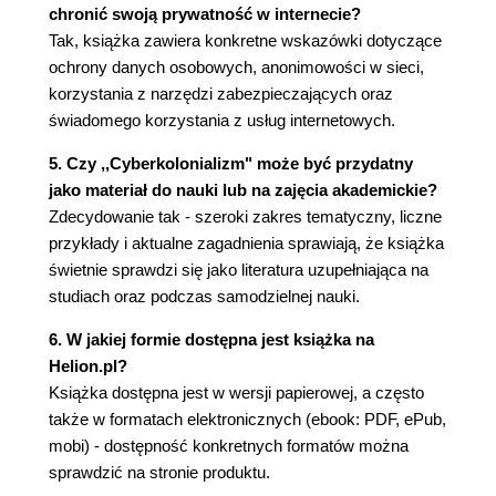
Firmy branży internetowej - rozwój i pozycja
chronić swoją prywatność w internecie?
finansowa 131
Tak, książka zawiera konkretne wskazówki dotyczące
Prywatność w serwisach internetowych 132
ochrony danych osobowych, anonimowości w sieci,
Anonimowość w sieci 133
korzystania z narzędzi zabezpieczających oraz
Sieć TOR - możliwości, zasoby, użytkownicy 134
świadomego korzystania z usług internetowych.
Freenet 137
5. Czy ,,Cyberkolonializm" może być przydatny
Sposoby ochrony prywatności 137
jako materiał do nauki lub na zajęcia akademickie?
Wideonadzór 140
Zdecydowanie tak - szeroki zakres tematyczny, liczne
Biometria 147
przykłady i aktualne zagadnienia sprawiają, że książka
Ranking społeczeństwa 154
świetnie sprawdzi się jako literatura uzupełniająca na
Rozdział 4. Cyberprzestrzeń jako pole walki 157
studiach oraz podczas samodzielnej nauki.
Wojny informacyjne 157
6. W jakiej formie dostępna jest książka na
Wybory w sieci 161
Helion.pl?
Szpiegostwo internetowe - zaciekła walka o
Książka dostępna jest w wersji papierowej, a często
informacje 164
także w formatach elektronicznych (ebook: PDF, ePub,
Koncepcja Obronna RP i nowe technologie w
mobi) - dostępność konkretnych formatów można
wojskowości 169
sprawdzić na stronie produktu.
Drony 170