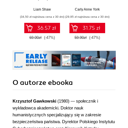
przestaną działać
i jej całkiem
radu oś
poważne odkrycia
kob
Liam Shaw
Carly Anne York
Da
świe
(34,50 zł najniższa cena z 30 dni)
(29,95 zł najniższa cena z 30 dni)
(29,95 zł naj
36.57 zł
31.75 zł
69.00zł
(-47%)
59.90zł
(-47%)
59.9
O autorze
ebooka
Krzysztof Gawkowski
(1980) — społecznik i
wykładowca akademicki. Doktor nauk
humanistycznych specjalizujący się w zakresie
bezpieczeństwa państwa. Dyrektor Polskiego Instytutu