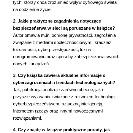
tych, którzy chcą zrozumieć wpływ cyfrowego świata
Hakowanie samochodów 88
na codzienne życie.
Oprogramowanie do popełniania przestępstw 92
Urządzenia mobilne 98
2. Jakie praktyczne zagadnienia dotyczące
Mobilne finanse 101
bezpieczeństwa w sieci są poruszane w książce?
Mobilny biznes 103
Autor omawia m.in. ochronę prywatności, zagrożenia
Mobilne zdrowie - łatwy cel dla hakera 105
związane z mediami społecznościowymi, kradzież
Przykłady innych zagrożeń będących skutkiem
tożsamości, cyberprzestępczość, luki w
rozwoju technologicznego - druk przestrzenny,
oprogramowaniu oraz sposoby zabezpieczania swoich
cyfrowa lokalizacja, bezzałogowe statki
danych i urządzeń.
powietrzne 109
3. Czy książka zawiera aktualne informacje o
Indeksy cyberbezpieczeństwa 114
cyberzagrożeniach i trendach technologicznych?
Zagrożenia ekoelektroniczne 115
Tak, publikacja analizuje zarówno obecne, jak i
Rozdział 3. Dane - złoto naszych czasów 119
przyszłe wyzwania związane z rozwojem technologii,
Dane osobowe 119
cyberbezpieczeństwem, sztuczną inteligencją,
Big data 120
Internetem rzeczy oraz innymi nowoczesnymi
Przetwarzanie danych w chmurze 125
rozwiązaniami.
Chmury a prywatność użytkowników sieci 127
Globalna inwigilacja 127
4. Czy znajdę w książce praktyczne porady, jak