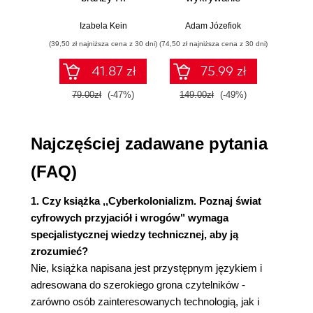
Rozdział 2. Cyberzagrożenia czyhające w
Praktyczne
włamań
ste
przykłady i
p
Izabela Kein
Adam Józefiok
Wito
wirtualnym i realnym świecie 51
ćwiczenia
(39,50 zł najniższa cena z 30 dni)
(74,50 zł najniższa cena z 30 dni)
(29,95 zł naj
Dzieci a technologie ITC 51
41.87 zł
75.99 zł
Sieć i problemy ze zdrowiem, z pamięcią,
emocjami 54
79.00zł
(-47%)
149.00zł
(-49%)
59.9
Formy uzależnienia od internetu i cyberprzestrzeni
55
Sieci społecznościowe - źródło frustracji i
Najczęściej zadawane pytania
egoizmu? 60
(FAQ)
Social media a prywatność i konsekwencje jej
naruszania 68
1. Czy książka ,,Cyberkolonializm. Poznaj świat
Luki w oprogramowaniu 73
cyfrowych przyjaciół i wrogów" wymaga
Bezpieczeństwo struktur teleinformatycznych -
specjalistycznej wiedzy technicznej, aby ją
główne wyzwania 75
zrozumieć?
Przestępstwa i zbrodnie w sieci 75
Nie, książka napisana jest przystępnym językiem i
Kradzież tożsamości i handel danymi osobowymi
adresowana do szerokiego grona czytelników -
81
zarówno osób zainteresowanych technologią, jak i
Fałszowanie tożsamości 85