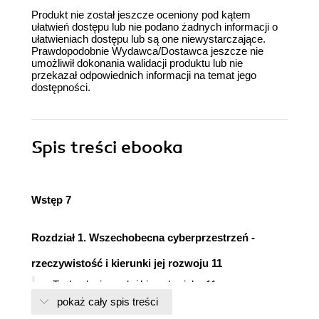
Produkt nie został jeszcze oceniony pod kątem
ułatwień dostępu lub nie podano żadnych informacji o
ułatwieniach dostępu lub są one niewystarczające.
Prawdopodobnie Wydawca/Dostawca jeszcze nie
umożliwił dokonania walidacji produktu lub nie
przekazał odpowiednich informacji na temat jego
dostępności.
Spis treści
ebooka
Wstęp 7
Rozdział 1. Wszechobecna cyberprzestrzeń -
rzeczywistość i kierunki jej rozwoju 11
Technologia w służbie człowieka 11
Społeczeństwo informacyjne 12
pokaż cały spis treści
Pojęcie cyberprzestrzeni 13