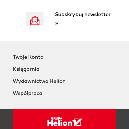
Ochrona danych 209
RODO 210
Subskrybuj newsletter
Rozdział 6. Inteligentny świat - komfort czy
»
niebezpieczeństwo? 213
Inteligentny internet 214
Protokoły IPv4 i IPv6 215
Internet rzeczy 216
Twoje Konto
Idea smart city 224
Inteligentne systemy transportowe 231
Księgarnia
Smart grids 232
Wydawnictwo Helion
Inteligentne domy 236
Inteligentne osiedla 238
Współpraca
Inteligentne miasta przyszłości a bezpieczeństwo
239
Rozdział 7. Cyberświat przyszłości - czy wiemy,
dokąd zmierzamy? 243
Wirtualna i rozszerzona rzeczywistość 244