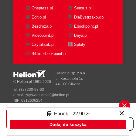
Sztuczna inteligencja 246
Onepress.pl
Sensus.pl
Technologie kognitywne 252
Editio.pl
DlaBystrzakow.pl
Robotyka 253
Bezdroza.pl
Ebookpoint.pl
Bunty maszyn 265
Videopoint.pl
Beya.pl
Włamanie do ludzkiego mózgu 268
CyberGenetyka 269
Czytalisek.pl
Sploty
Inteligentne implanty i ulepszanie człowieka 271
Biblio.Ebookpoint.pl
Wyłączyć człowieka 272
Transhumanizm 273
Helion.pl sp. z o.o.
Rozdział 8. Zakończenie czy koniec świata? 281
ul. Kościuszki 1c
© Helion.pl 1991-2026
44-100 Gliwice
Przypisy 287
tel. (32) 230-98-63
e-mail:
[wyświetl email]@helion.pl
Bibliografia 317
NIP: 6312636254
Regon: 241989027
Spis rysunków 335
Ebook
22,90 zł
Designed with ♥ by
Tonik.pl
Spis tabel 339
Dodaj do koszyka
Pełna wersja strony »