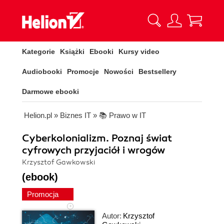
Kategorie
Książki
Ebooki
Kursy video
Audiobooki
Promocje
Nowości
Bestsellery
Darmowe ebooki
Helion.pl
»
Biznes IT
»
📚 Prawo w IT
Cyberkolonializm. Poznaj świat
cyfrowych przyjaciół i wrogów
Krzysztof Gawkowski
(ebook)
Promocja
Autor:
Krzysztof