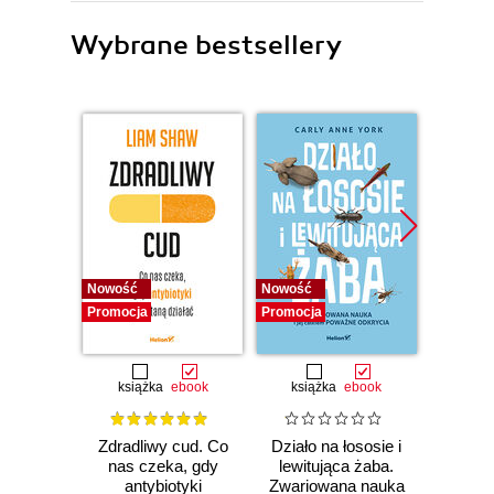
Wybrane bestsellery
Nowość
Nowość
Nowość
Promocja
Promocja
Promocj
książka
ebook
książka
ebook
ksią
Zdradliwy cud. Co
Działo na łososie i
Pierwi
nas czeka, gdy
lewitująca żaba.
Skło
antybiotyki
Zwariowana nauka
Curie