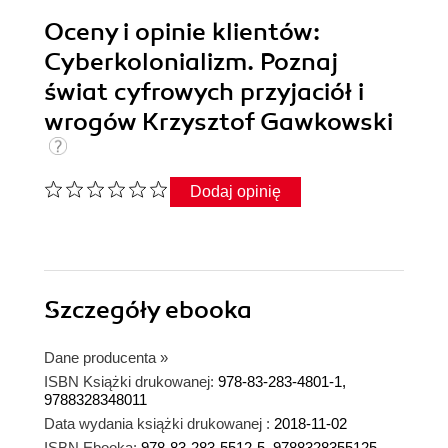
Oceny i opinie klientów:
Cyberkolonializm. Poznaj
świat cyfrowych przyjaciół i
wrogów Krzysztof Gawkowski
Dodaj opinię
Szczegóły
ebooka
Dane producenta
»
ISBN Książki drukowanej:
978-83-283-4801-1,
9788328348011
Data wydania książki drukowanej :
2018-11-02
ISBN Ebooka:
978-83-283-5512-5, 9788328355125