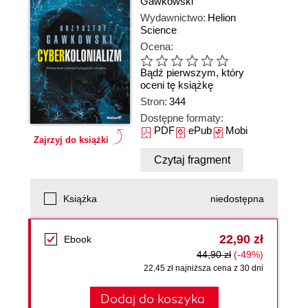
Gawkowski
Wydawnictwo:
Helion
Science
Ocena:
Bądź pierwszym, który
oceni tę książkę
Stron:
344
Dostępne formaty:
PDF
ePub
Mobi
Zajrzyj do książki
Czytaj fragment
Książka
niedostępna
22,90 zł
Ebook
44,90 zł
(-49%)
22,45 zł najniższa cena z 30 dni
Dodaj do koszyka