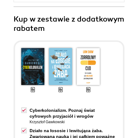
Kup w zestawie z dodatkowym
rabatem
Cyberkolonializm. Poznaj świat
cyfrowych przyjaciół i wrogów
Krzysztof Gawkowski
Działo na łososie i lewitująca żaba.
Zwariowana nauka i jej całkiem poważne