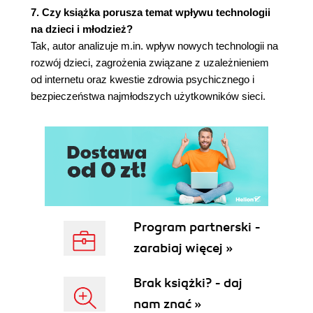
Broń nowej generacji 172
7. Czy książka porusza temat wpływu technologii
Superwojsko 175
na dzieci i młodzież?
Cyberstrategie jako element strategii obronnych
Tak, autor analizuje m.in. wpływ nowych technologii na
176
rozwój dzieci, zagrożenia związane z uzależnieniem
Cyberwojna 182
od internetu oraz kwestie zdrowia psychicznego i
Działania cyberwojenne w czasie pokoju 183
bezpieczeństwa najmłodszych użytkowników sieci.
Cyberbezpieczeństwo infrastruktury krytycznej
186
Cyberterroryzm 188
Rozdział 5. Prawne regulacje dotyczące internetu
191
Oficjalne strategie informatyzacji kraju 192
Nadzór nad domenami 193
Program partnerski -
Inne regulacje międzynarodowe dotyczące
zarabiaj więcej »
cyberprzestrzeni 193
Prawne wyzwania dotyczące regulacji
Brak książki? - daj
cyberprzestrzeni 198
nam znać »
Internet a prawne ramy prywatności 203