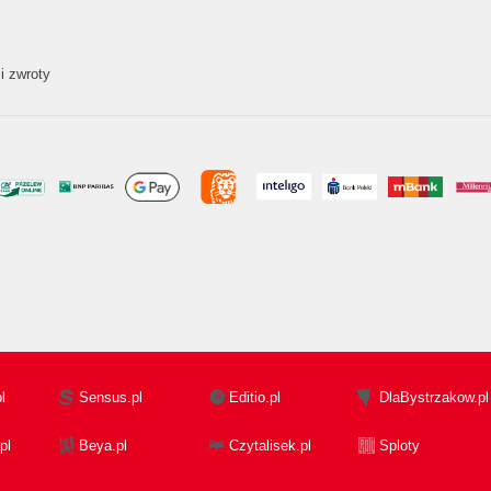
i zwroty
l
Sensus.pl
Editio.pl
DlaBystrzakow.pl
pl
Beya.pl
Czytalisek.pl
Sploty