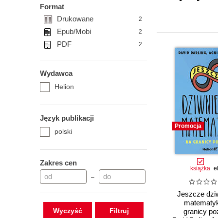
Format
Drukowane
2
Epub/Mobi
2
PDF
2
Wydawca
Helion
Język publikacji
Promocja
polski
Zakres cen
książka
e
–
Jeszcze dzi
matematyk
Wyczyść
granicy po