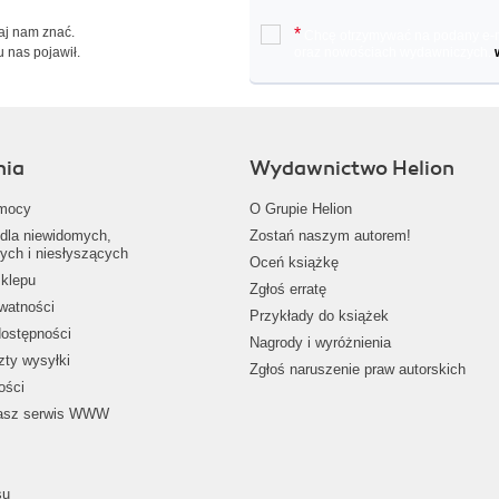
Daj nam znać.
*
Chcę otrzymywać na podany e-ma
u nas pojawił.
oraz nowościach wydawniczych.
nia
Wydawnictwo Helion
mocy
O Grupie Helion
dla niewidomych,
Zostań naszym autorem!
ych i niesłyszących
Oceń książkę
klepu
Zgłoś erratę
ywatności
Przykłady do książek
dostępności
Nagrody i wyróżnienia
zty wysyłki
Zgłoś naruszenie praw autorskich
ości
nasz serwis WWW
su