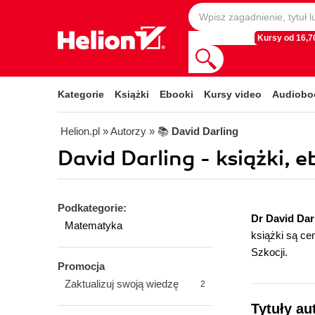
Kursy od 16,70
Kategorie
Książki
Ebooki
Kursy video
Audiobo
Helion.pl
» Autorzy
» 📚
David Darling
David Darling - książki, e
Podkategorie:
Dr David Dar
Matematyka
książki są c
Szkocji.
Promocja
Zaktualizuj swoją wiedzę
2
Tytuły au