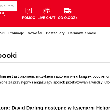
 zł
POMOC
LIVE CHAT
OD O,OOZŁ
oki
Promocje
Nowości
Bestsellery
Darmowe ebooki
booki
ling
jest astronomem, muzykiem i autorem wielu książek popularn
enione za przystępny i angażujący sposób przekazywania wiedzy. O
tora: David Darling dostępne w księgarni Helio