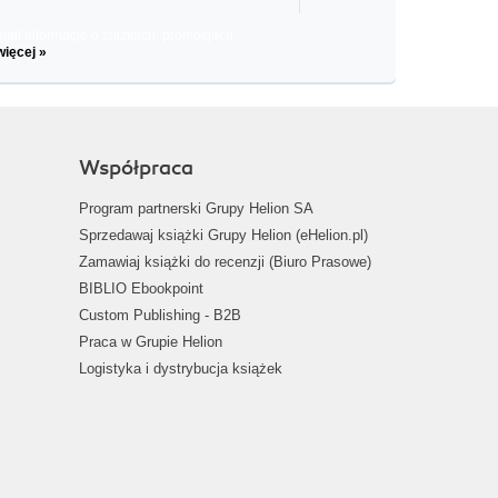
il informacje o zniżkach, promocjach
więcej »
Współpraca
Program partnerski Grupy Helion SA
Sprzedawaj książki Grupy Helion (eHelion.pl)
Zamawiaj książki do recenzji (Biuro Prasowe)
BIBLIO Ebookpoint
Custom Publishing - B2B
Praca w Grupie Helion
Logistyka i dystrybucja książek