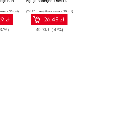
ijo Banerjee
Agnijo Banerjee
,
David Darling
cena z 30 dni)
(24,95 zł najniższa cena z 30 dni)
9 zł
26.45 zł
-37%)
49.90zł
(-47%)