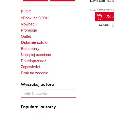
David Darling
,
Agn
(26,94 zł najniższa 
BLOG
28.2
eBooki za 0,00zł
Nowości
44.90zł
(
Promocje
Outlet
Ostatnie sztuki
Bestsellery
Najlepiej oceniane
Przedsprzedaż
Zapowiedzi
Druk na żądanie
Wyszukaj autora
Popularni autorzy