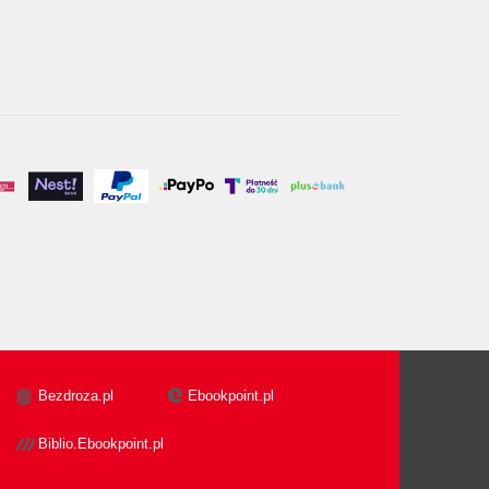
Bezdroza.pl
Ebookpoint.pl
Biblio.Ebookpoint.pl