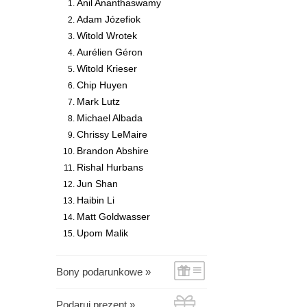
Anil Ananthaswamy
Adam Józefiok
Witold Wrotek
Aurélien Géron
Witold Krieser
Chip Huyen
Mark Lutz
Michael Albada
Chrissy LeMaire
Brandon Abshire
Rishal Hurbans
Jun Shan
Haibin Li
Matt Goldwasser
Upom Malik
Bony podarunkowe »
Podaruj prezent »