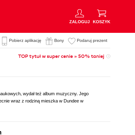
ZALOGUJ
KOSZYK
Pobierz aplikację
Bony
Podaruj prezent
TOP tytuł w super cenie » 50% taniej
onaukowych, wydał też album muzyczny. Jego
becnie wraz z rodziną mieszka w Dundee w
n