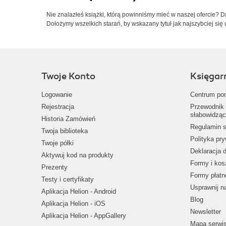
Nie znalazłeś książki, którą powinniśmy mieć w naszej ofercie? 
Dołożymy wszelkich starań, by wskazany tytuł jak najszybciej się 
Twoje Konto
Księgar
Logowanie
Centrum po
Rejestracja
Przewodnik 
słabowidząc
Historia Zamówień
Regulamin s
Twoja biblioteka
Polityka pr
Twoje półki
Deklaracja 
Aktywuj kod na produkty
Formy i kos
Prezenty
Formy płatn
Testy i certyfikaty
Usprawnij 
Aplikacja Helion - Android
Blog
Aplikacja Helion - iOS
Newsletter
Aplikacja Helion - AppGallery
Mapa serwi