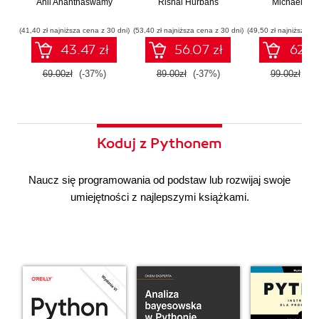
Anil Ananthaswamy
działaniu
Rishal Hurbans
Ilustrowany
Michael Alb
wdrażan
współczesnej
przewodnik
system
sztucznej
wieloagent
(41,40 zł najniższa cena z 30 dni)
(53,40 zł najniższa cena z 30 dni)
(49,50 zł najniższa ce
inteligencji
43.47 zł
56.07 zł
62.37
69.00zł
(-37%)
89.00zł
(-37%)
99.00zł
(-3
Koduj z Pythonem
Naucz się programowania od podstaw lub rozwijaj swoje
umiejętności z najlepszymi książkami.