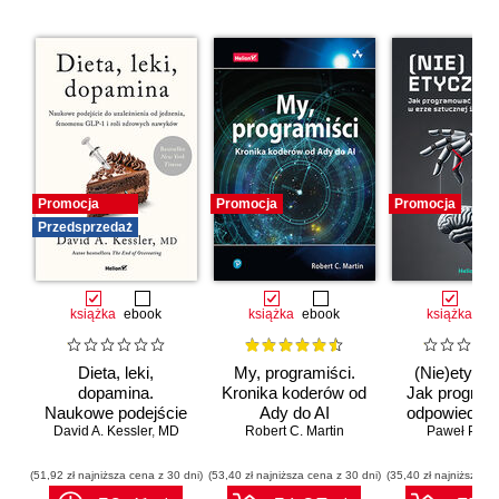
Promocja
Promocja
Promocja
Przedsprzedaż
książka
ebook
książka
ebook
książka
eb
Dieta, leki,
My, programiści.
(Nie)etyczn
dopamina.
Kronika koderów od
Jak progra
Naukowe podejście
Ady do AI
odpowiedzia
do uzależnienia od
David A. Kessler
,
MD
Robert C. Martin
erze sztuc
Paweł Półto
jedzenia, fenomenu
inteligenc
GLP-1 i roli
(51,92 zł najniższa cena z 30 dni)
(53,40 zł najniższa cena z 30 dni)
(35,40 zł najniższa ce
zdrowych nawyków