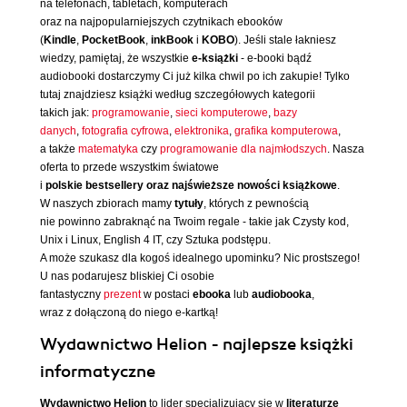
na telefonach, tabletach, komputerach
oraz na najpopularniejszych czytnikach ebooków
(
Kindle
,
PocketBook
,
inkBook
i
KOBO
). Jeśli stale łakniesz
wiedzy, pamiętaj, że wszystkie
e-książki
- e-booki bądź
audiobooki dostarczymy Ci już kilka chwil po ich zakupie! Tylko
tutaj znajdziesz książki według szczegółowych kategorii
takich jak:
programowanie
,
sieci komputerowe
,
bazy
danych
,
fotografia cyfrowa
,
elektronika
,
grafika komputerowa
,
a także
matematyka
czy
programowanie dla najmłodszych
. Nasza
oferta to przede wszystkim światowe
i
polskie bestsellery oraz najświeższe nowości książkowe
.
W naszych zbiorach mamy
tytuły
, których z pewnością
nie powinno zabraknąć na Twoim regale - takie jak Czysty kod,
Unix i Linux, English 4 IT, czy Sztuka podstępu.
A może szukasz dla kogoś idealnego upominku? Nic prostszego!
U nas podarujesz bliskiej Ci osobie
fantastyczny
prezent
w postaci
ebooka
lub
audiobooka
,
wraz z dołączoną do niego e-kartką!
Wydawnictwo Helion - najlepsze książki
informatyczne
Wydawnictwo Helion
to lider specjalizujący się w
literaturze