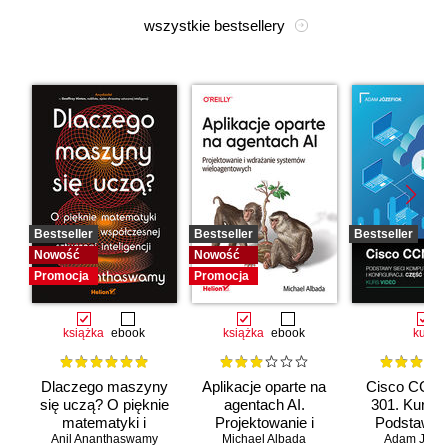
wszystkie bestsellery
Bestseller
Bestseller
Bestseller
Nowość
Nowość
Promocja
Promocja
książka
ebook
książka
ebook
kurs
Dlaczego maszyny
Aplikacje oparte na
Cisco CCNA
się uczą? O pięknie
agentach AI.
301. Kurs v
matematyki i
Projektowanie i
Podstawy s
Anil Ananthaswamy
działaniu
Michael Albada
wdrażanie
komputerow
Adam Józef