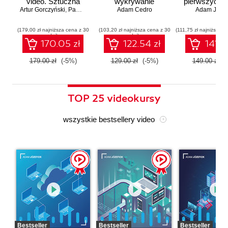
video. Sztuczna
wykrywanie
pierwszych a
Artur Gorczyński
inteligencja dla
,
Paweł Rachwał
Adam Cedro
zagrożeń
Adam Józef
menadżerów
(179,00 zł najniższa cena z 30
(103,20 zł najniższa cena z 30
(111,75 zł najniższa c
dni)
dni)
170.05 zł
122.54 zł
141.5
179.00 zł
(-5%)
129.00 zł
(-5%)
149.00 zł
(
TOP 25 videokursy
wszystkie bestsellery video
Bestseller
Bestseller
Bestseller