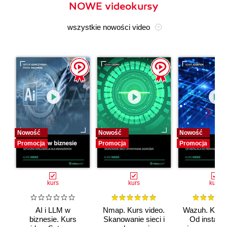
NOWE videokursy
wszystkie nowości video
Nowość
Nowość
Nowość
Promocja
Promocja
Promocja
kurs
kurs
kurs
AI i LLM w
Nmap. Kurs video.
Wazuh. Kurs 
biznesie. Kurs
Skanowanie sieci i
Od instalac