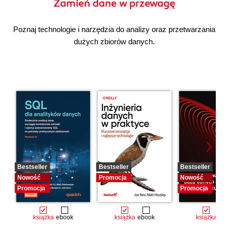
Zamień dane w przewagę
Poznaj technologie i narzędzia do analizy oraz przetwarzania
dużych zbiorów danych.
Bestseller
Bestseller
Bestseller
Nowość
Promocja
Nowość
Promocja
Promocja
książka
ebook
książka
ebook
książka
eb