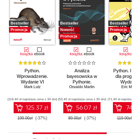
Bestseller
Bestseller
Bestseller
Promocja
Nowość
Promocja
Promocja
książka
ebook
książka
ebook
książka
eb
Python.
Analiza
Python. Inst
Wprowadzenie.
bayesowska w
dla program
Wydanie VI
Pythonie.
Wydanie I
Mark Lutz
Osvaldo Martin
Praktyczny
Eric Matth
przewodnik po
modelowaniu
(119,40 zł najniższa cena z 30 dni)
(53,40 zł najniższa cena z 30 dni)
(71,40 zł najniższa ce
probabilistycznym.
125.37 zł
56.07 zł
74.97
Wydanie III
199.00zł
(-37%)
89.00zł
(-37%)
119.00zł
(-