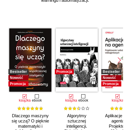
learningu i automatyzacji.
Bestseller
Promocja
Bestseller
Nowość
Nowość
Promocja
Promocja
książka
ebook
książka
ebook
książka
eb
Dlaczego maszyny
Algorytmy
Aplikacje opa
się uczą? O pięknie
sztucznej
agentach 
matematyki i
inteligencji.
Projektowan