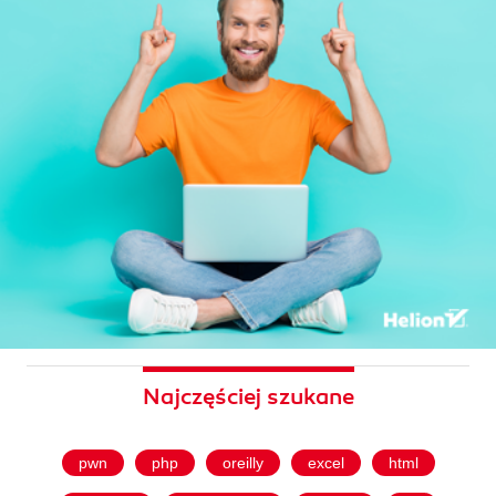
Najczęściej szukane
pwn
php
oreilly
excel
html