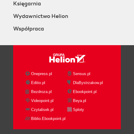
Księgarnia
Wydawnictwo Helion
Współpraca
Onepress.pl
Sensus.pl
Editio.pl
DlaBystrzakow.pl
Bezdroza.pl
Ebookpoint.pl
Videopoint.pl
Beya.pl
Czytalisek.pl
Sploty
Biblio.Ebookpoint.pl