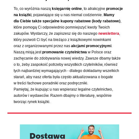
To, co wyróżnia naszą
księgarnię online
, to atrakcyjne
promocje
na książki
, pojawiające się u nas niemal codziennie.
Mamy
dla Ciebie także specjalne kupony rabatowe (kody rabatowe)
,
które pomogą Ci odpowiednio pomniejszyć kwoty Twoich
zakupów. Wystarczy, że zapiszesz się do naszego
newslettera
,
który pozwoli Ci być na bieżąco z książkowymi nowinkami
oraz z organizowanymi przez nas
akcjami promocyjnymi
.
Naszą misją jest
promowanie czytelnictwa
w Polsce oraz
zachęcanie do zdobywania nowej wiedzy. Zawsze dbamy także
o to, żeby zaspokoić potrzeby wszystkich czytelników, również
tych najbardziej wymagających - dlatego dokładamy wszelkich
starań, aby nasz oferta była często aktualizowana o bogate
w treści fachowe poradniki oraz podręczniki.
Pamiętaj, że kupując u nas wspierasz legalne czytelnictwo,
autorów i wydawców. Razem dbajmy o literaturę, wspólnie
tworząc rynek książki.