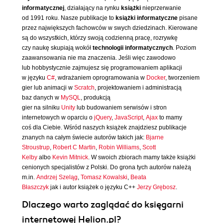
informatycznej
, działający na rynku
książki
nieprzerwanie
od 1991 roku. Nasze publikacje to
książki informatyczne
pisane
przez największych fachowców w swych dziedzinach. Kierowane
są do wszystkich, którzy swoją codzienną pracę, rozrywkę
czy naukę skupiają wokół
technologii informatycznych
. Poziom
zaawansowania nie ma znaczenia. Jeśli więc zawodowo
lub hobbystycznie zajmujesz się programowaniem aplikacji
w języku
C#
, wdrażaniem oprogramowania w
Docker
, tworzeniem
gier lub animacji w
Scratch
, projektowaniem i administracją
baz danych w
MySQL
, produkcją
gier na silniku
Unity
lub budowaniem serwisów i stron
internetowych w oparciu o
jQuery
,
JavaScript
,
Ajax
to mamy
coś dla Ciebie. Wśród naszych książek znajdziesz publikacje
znanych na całym świecie autorów takich jak:
Bjarne
Stroustrup
,
Robert C Martin
,
Robin Williams
,
Scott
Kelby
albo
Kevin Mitnick
. W swoich zbiorach mamy także książki
cenionych specjalistów z Polski. Do grona tych autorów należą
m.in.
Andrzej Szeląg
,
Tomasz Kowalski
,
Beata
Błaszczyk
jak i autor książek o języku C++
Jerzy Grębosz
.
Dlaczego warto zaglądać do księgarni
internetowej Helion.pl?