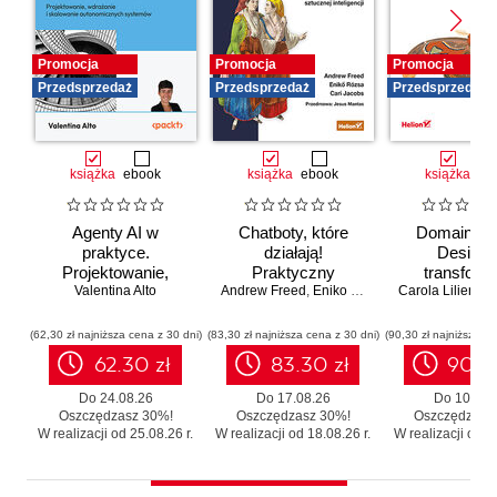
Promocja
Promocja
Promocja
Przedsprzedaż
Przedsprzedaż
Przedsprzedaż
książka
ebook
książka
ebook
książka
eb
Agenty AI w
Chatboty, które
Domain-Dr
praktyce.
działają!
Design 
Projektowanie,
Praktyczny
transforma
wdrażanie i
Valentina Alto
Andrew Freed
przewodnik po
,
Eniko Rozsa
,
Cari Jacobs
Carola Lilientha
systemó
skalowanie
konwersacyjnej
Skutecz
autonomicznych
sztucznej
moderniza
(62,30 zł najniższa cena z 30 dni)
(83,30 zł najniższa cena z 30 dni)
(90,30 zł najniższa ce
systemów
inteligencji
legacy b
62.30 zł
83.30 zł
90.3
zbędnego r
Do 24.08.26
Do 17.08.26
Do 10.08.
Oszczędzasz 30%!
Oszczędzasz 30%!
Oszczędzasz
W realizacji od 25.08.26 r.
W realizacji od 18.08.26 r.
W realizacji od 11