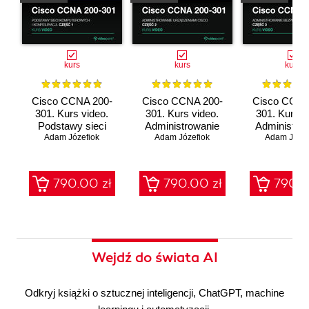
kurs
kurs
kurs
Cisco CCNA 200-
Cisco CCNA 200-
Cisco CCNA
301. Kurs video.
301. Kurs video.
301. Kurs v
Podstawy sieci
Administrowanie
Administro
komputerowych i
Adam Józefiok
urządzeniami Cisco
Adam Józefiok
bezpieczeń
Adam Józef
konfiguracji
sieci
790.00 zł
790.00 zł
790.0
Wejdź do świata AI
Odkryj książki o sztucznej inteligencji, ChatGPT, machine