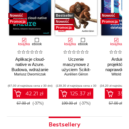
Nowość
Bestseller
Nowość
Promocja
Nowość
Promocja
Promocja
książka
ebook
książka
ebook
książka
eb
Aplikacje cloud-
Uczenie
Arduino. 
native w Azure.
maszynowe z
projektów, 
Budowa, wdrażanie
użyciem Scikit-
naprawdę dz
i bezpieczeństwo
Mariusz Dworniczak
Learn i PyTorch.
Aurélien Géron
Witold Wro
Koncepcje,
narzędzia i techniki
(67,00 zł najniższa cena z 30 dni)
(139,30 zł najniższa cena z 30
(34,20 zł najniższa ce
dni)
umożliwiające
42.21 zł
125.37 zł
35.91
konstruowanie
inteligentnych
67.00 zł
(-37%)
199.00 zł
(-37%)
57.00 zł
(-
systemów
Bestsellery