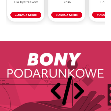
Dla bystrzaków
Biblia
Eduka
ZOBACZ SERIĘ
ZOBACZ SERIĘ
ZOBACZ 