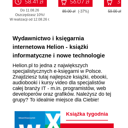
58.41 zł
56.07 zł
37.17
Do 11.08.26
89.00 zł
(-37%)
59.00 zł
(-
Oszczędzasz 10%!
W realizacji od 12.08.26 r.
Wydawnictwo i księgarnia
internetowa Helion - książki
informatyczne i nowe technologie
Helion.pl to jedna z największych
specjalistycznych e-księgarni w Polsce.
Znajdziesz tutaj najlepsze książki, ebooki,
audiobooki i kursy video dla specjalistów
całej branży IT - m.in. programistów, web
developerów oraz grafików. Należysz do tej
grupy? To idealnie miejsce dla Ciebie!
Książka tygodnia