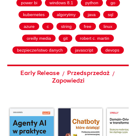
power bi
windows 8.1
python
go
kubernetes
algorytmy
java
sql
azure
c
string
free
linux
oreilly media
git
robert c. martin
bezpieczeństwo danych
javascript
devops
Early Release
Przedsprzedaż
/
/
Zapowiedzi