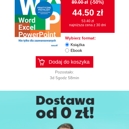
89.00 zł
(-50%)
44.50 zł
53.40 zł
najniższa cena z 30 dni
Wybierz format:
Książka
Ebook
Dodaj do koszyka
Pozostało:
3d 5godz 58min