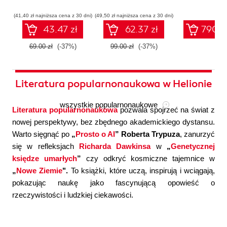
współczesnej
systemów
konfigura
sztucznej
wieloagentowych
(41,40 zł najniższa cena z 30 dni)
(49,50 zł najniższa cena z 30 dni)
inteligencji
43.47 zł
62.37 zł
790.0
69.00 zł
(-37%)
99.00 zł
(-37%)
Literatura popularnonaukowa w Helionie
wszystkie popularnonaukowe
Literatura popularnonaukowa
pozwala spojrzeć na świat z
nowej perspektywy, bez zbędnego akademickiego dystansu.
Warto sięgnąć po
„
Prosto o AI
” Roberta Trypuza
, zanurzyć
się w refleksjach
Richarda Dawkinsa
w
„
Genetycznej
księdze umarłych
”
czy odkryć kosmiczne tajemnice w
„
Nowe Ziemie
".
To książki, które uczą, inspirują i wciągają,
pokazując naukę jako fascynującą opowieść o
rzeczywistości i ludzkiej ciekawości.