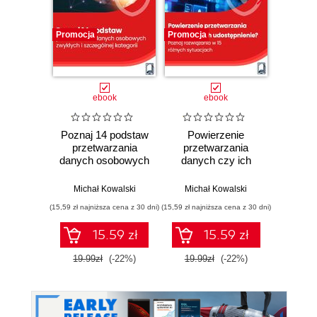
Promocja
Promocja
Promocj
ebook
ebook
Poznaj 14 podstaw
Powierzenie
Kont
przetwarzania
przetwarzania
krok 
danych osobowych
danych czy ich
sprawd
zwykłych i
udostępnienie?
spodzi
szczególnej
Poznaj rozwiązania
działan
Michał Kowalski
Michał Kowalski
Mich
kategorii
w 15 różnych
jakic
(15,59 zł najniższa cena z 30 dni)
(15,59 zł najniższa cena z 30 dni)
(15,59 zł naj
sytuacjach
ko
15.59 zł
15.59 zł
19.99zł
(-22%)
19.99zł
(-22%)
19.9