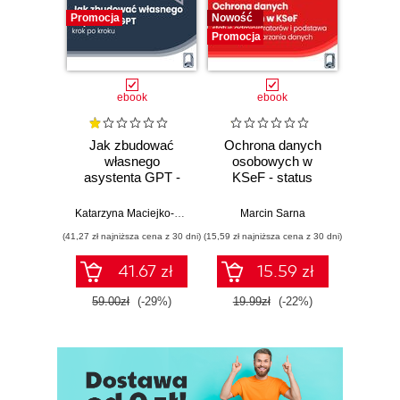
Promocja
Nowość
Promocj
Promocja
ebook
ebook
Jak zbudować
Ochrona danych
NIS 
własnego
osobowych w
Jak
asystenta GPT -
KSeF - status
klucz
krok po kroku
administratorów i
mają p
podstawa prawna
się n
Katarzyna Maciejko-Zielińska
Marcin Sarna
Ewa Lew
przetwarzania
cyberb
(41,27 zł najniższa cena z 30 dni)
(15,59 zł najniższa cena z 30 dni)
(31,19 zł naj
danych
41.67 zł
15.59 zł
59.00zł
(-29%)
19.99zł
(-22%)
39.9