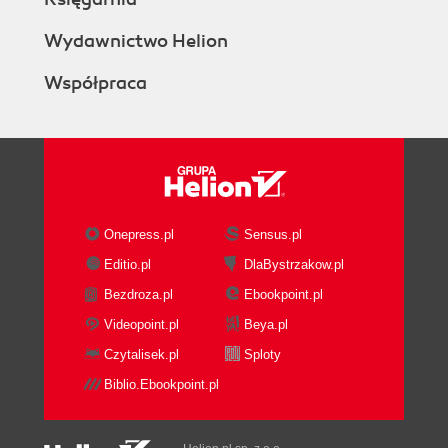
Wydawnictwo Helion
Współpraca
Onepress.pl
Sensus.pl
Editio.pl
DlaBystrzakow.pl
Bezdroza.pl
Ebookpoint.pl
Videopoint.pl
Beya.pl
Czytalisek.pl
Sploty
Biblio.Ebookpoint.pl