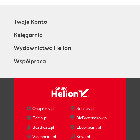
Twoje Konto
Księgarnia
Wydawnictwo Helion
Współpraca
Onepress.pl
Sensus.pl
Editio.pl
DlaBystrzakow.pl
Bezdroza.pl
Ebookpoint.pl
Videopoint.pl
Beya.pl