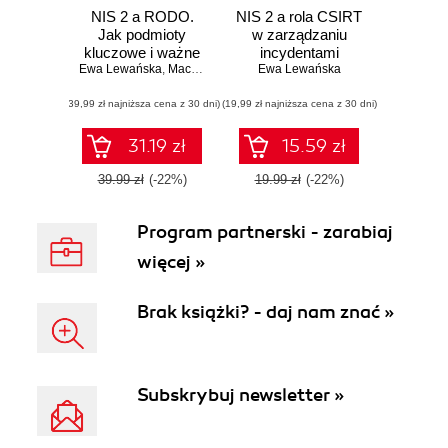
NIS 2 a RODO.
NIS 2 a rola CSIRT
Jak podmioty
w zarządzaniu
kluczowe i ważne
incydentami
Ewa Lewańska
mają przygotować
,
Maciej Lipka
cyberbezpieczeństwa
Ewa Lewańska
się na incydenty
(39,99 zł najniższa cena z 30 dni)
cyberbezpieczeństwa
(19,99 zł najniższa cena z 30 dni)
31.19 zł
15.59 zł
39.99 zł
(-22%)
19.99 zł
(-22%)
Program partnerski - zarabiaj
więcej »
Brak książki? - daj nam znać »
Subskrybuj newsletter »