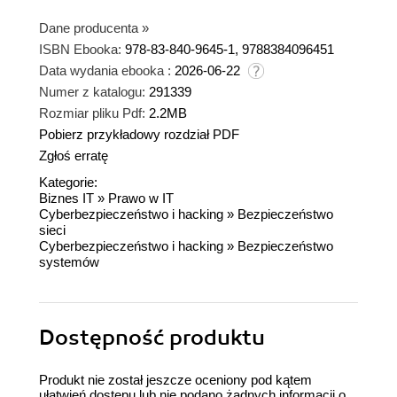
Dane producenta
»
ISBN Ebooka:
978-83-840-9645-1, 9788384096451
Data wydania ebooka :
2026-06-22
Numer z katalogu:
291339
Rozmiar pliku Pdf:
2.2MB
Pobierz przykładowy rozdział PDF
Zgłoś erratę
Kategorie:
Biznes IT
»
Prawo w IT
Cyberbezpieczeństwo i hacking
»
Bezpieczeństwo
sieci
Cyberbezpieczeństwo i hacking
»
Bezpieczeństwo
systemów
Dostępność produktu
Produkt nie został jeszcze oceniony pod kątem
ułatwień dostępu lub nie podano żadnych informacji o