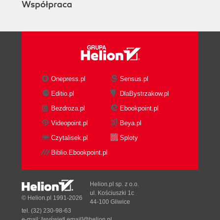
Współpraca
Onepress.pl
Sensus.pl
Editio.pl
DlaBystrzakow.pl
Bezdroza.pl
Ebookpoint.pl
Videopoint.pl
Beya.pl
Czytalisek.pl
Sploty
Biblio.Ebookpoint.pl
Helion.pl sp. z o.o.
ul. Kościuszki 1c
© Helion.pl 1991-2026
44-100 Gliwice
tel. (32) 230-98-63
e-mail:
[wyświetl email]@helion.pl