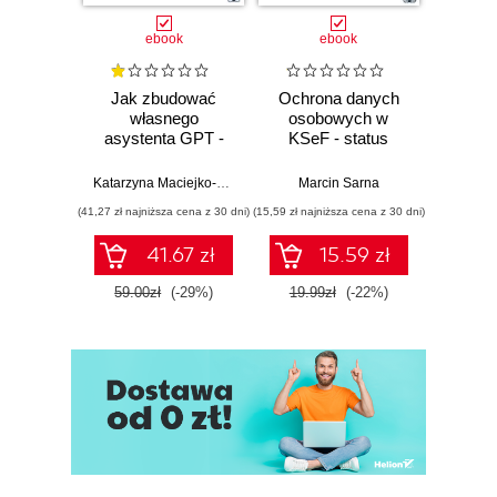
ebook
ebook
Jak zbudować
Ochrona danych
Instru
własnego
osobowych w
Ju
asystenta GPT -
KSeF - status
b
krok po kroku
administratorów i
sk
podstawa prawna
prom
Katarzyna Maciejko-Zielińska
Marcin Sarna
przetwarzania
oszczę
(41,27 zł najniższa cena z 30 dni)
(15,59 zł najniższa cena z 30 dni)
(98,22 zł naj
danych
podno
pr
41.67 zł
15.59 zł
59.00zł
(-29%)
19.99zł
(-22%)
139.0