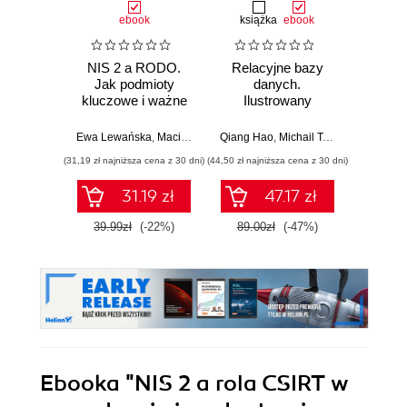
ebook
książka
ebook
ksią
NIS 2 a RODO.
Relacyjne bazy
Microso
Jak podmioty
danych.
p
kluczowe i ważne
Ilustrowany
Kom
mają przygotować
przewodnik
proj
się na incydenty
now
Ewa Lewańska
,
Maciej Lipka
Qiang Hao
,
Michail Tsikerdekis
Nikola Ili
cyberbezpieczeństwa
anali
(31,19 zł najniższa cena z 30 dni)
(44,50 zł najniższa cena z 30 dni)
(49,50 zł naj
31.19 zł
47.17 zł
39.99zł
(-22%)
89.00zł
(-47%)
99.0
Ebooka
"NIS 2 a rola CSIRT w