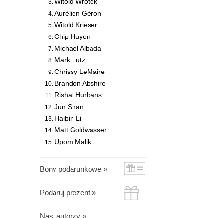
Witold Wrotek
Aurélien Géron
Witold Krieser
Chip Huyen
Michael Albada
Mark Lutz
Chrissy LeMaire
Brandon Abshire
Rishal Hurbans
Jun Shan
Haibin Li
Matt Goldwasser
Upom Malik
Bony podarunkowe »
Podaruj prezent »
Nasi autorzy »