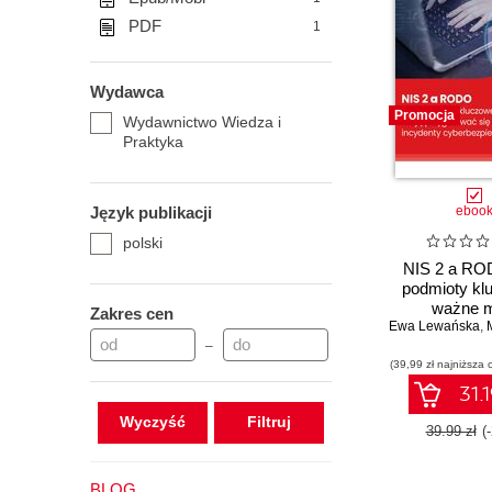
PDF
1
Wydawca
Promocja
Wydawnictwo Wiedza i
Praktyka
Język publikacji
eboo
polski
NIS 2 a RO
podmioty kl
ważne m
Zakres cen
Ewa Lewańska
przygotować
,
M
–
incyde
(39,99 zł najniższa 
cyberbezpie
31.1
Wyczyść
39.99 zł
(
BLOG