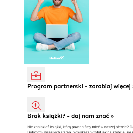
Program partnerski - zarabiaj więcej 
Brak książki? - daj nam znać »
Nie znalazłeś książki, którą powinniśmy mieć w naszej ofercie? 
Dołożymy wszelkich starań, by wskazany tytuł jak najszybciej się 