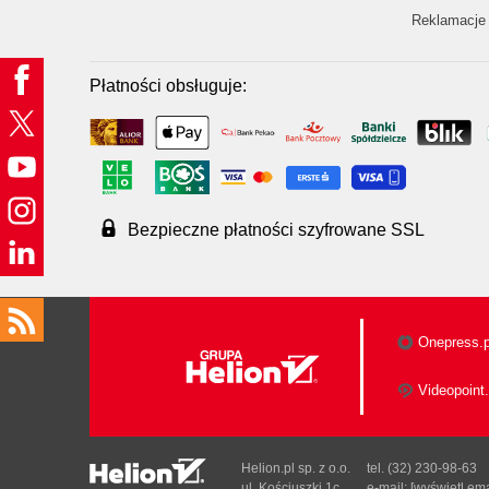
Reklamacje 
Płatności obsługuje:
Bezpieczne płatności szyfrowane SSL
Onepress.p
Videopoint.
Helion.pl sp. z o.o.
tel. (32) 230-98-63
ul. Kościuszki 1c
e-mail:
[wyświetl ema