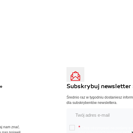
»
Subskrybuj newsletter 
Średnio raz w tygodniu dostaniesz infor
dla subskrybentów newslettera.
Daj nam znać.
*
Chcę otrzymywać na podany e-ma
u nas pojawił.
oraz nowościach wydawniczych.