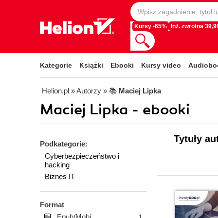
Kursy -65%
Inż. zwrotna 39,90
Kategorie
Książki
Ebooki
Kursy video
Audiobo
Helion.pl
» Autorzy
» 📚
Maciej Lipka
Maciej Lipka - ebooki
Tytuły au
Podkategorie:
Cyberbezpieczeństwo i
hacking
Biznes IT
Format
Epub/Mobi
1