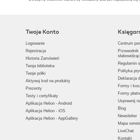
Twoje Konto
Księgar
Logowanie
Centrum po
Rejestracja
Przewodnik 
słabowidząc
Historia Zamówień
Regulamin s
Twoja biblioteka
Polityka pr
Twoje półki
Deklaracja 
Aktywuj kod na produkty
Formy i kos
Prezenty
Formy płatn
Testy i certyfikaty
Usprawnij 
Aplikacja Helion - Android
Blog
Aplikacja Helion - iOS
Newsletter
Aplikacja Helion - AppGallery
Mapa serwi
LiveChat
Kontakt