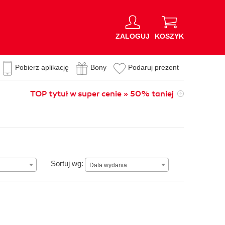
ZALOGUJ
KOSZYK
Pobierz aplikację
Bony
Podaruj prezent
TOP tytuł w super cenie » 50% taniej
Data wydania
Sortuj wg:
Data wydania