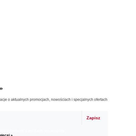
»
macje o aktualnych promocjach, nowościach i specjalnych ofertach
Zapisz
il informacje o zniżkach, promocjach
więcej »