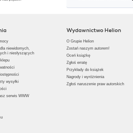
nia
Wydawnictwo Helion
mocy
O Grupie Helion
dla niewidomych,
Zostań naszym autorem!
ych i niesłyszących
Oceń książkę
klepu
Zgłoś erratę
ywatności
Przykłady do książek
dostępności
Nagrody i wyróżnienia
zty wysyłki
Zgłoś naruszenie praw autorskich
ości
nasz serwis WWW
su