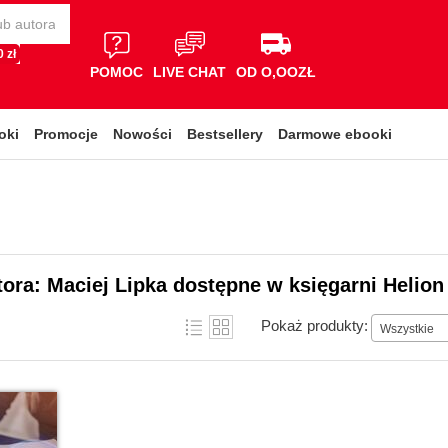
 zł
POMOC
LIVE CHAT
OD O,OOZŁ
oki
Promocje
Nowości
Bestsellery
Darmowe ebooki
tora: Maciej Lipka dostępne w księgarni Helion
Pokaż produkty:
Wszystkie