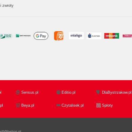
i zwroty
l
Sensus.pl
Editio.pl
DlaBystrzakow.pl
pl
Beya.pl
Czytalisek.pl
Sploty
il]@helion.pl