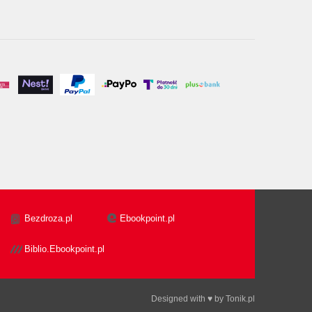
Bezdroza.pl
Ebookpoint.pl
Biblio.Ebookpoint.pl
Designed with ♥ by
Tonik.pl