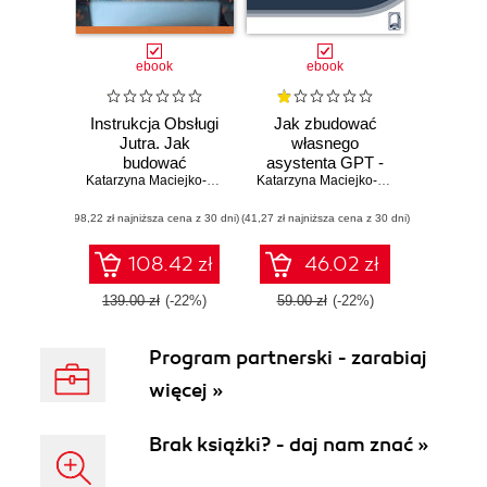
ebook
ebook
Instrukcja Obsługi
Jak zbudować
Jutra. Jak
własnego
budować
asystenta GPT -
skuteczne
Katarzyna Maciejko-Zielińska
krok po kroku
Katarzyna Maciejko-Zielińska
prompty, które
(98,22 zł najniższa cena z 30 dni)
oszczędzają czas i
(41,27 zł najniższa cena z 30 dni)
podnoszą jakość
projektów
108.42 zł
46.02 zł
139.00 zł
(-22%)
59.00 zł
(-22%)
Program partnerski - zarabiaj
więcej »
Brak książki? - daj nam znać »