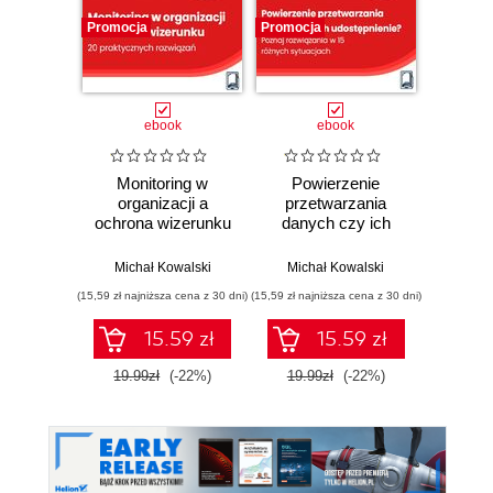
Promocja
Promocja
Promocj
ebook
ebook
Monitoring w
Powierzenie
Kont
organizacji a
przetwarzania
krok 
ochrona wizerunku
danych czy ich
sprawd
- 20 praktycznych
udostępnienie?
spodzi
rozwiązaniach
Poznaj rozwiązania
działan
Michał Kowalski
Michał Kowalski
Mich
w 15 różnych
jakic
(15,59 zł najniższa cena z 30 dni)
(15,59 zł najniższa cena z 30 dni)
(15,59 zł naj
sytuacjach
ko
15.59 zł
15.59 zł
19.99zł
(-22%)
19.99zł
(-22%)
19.9