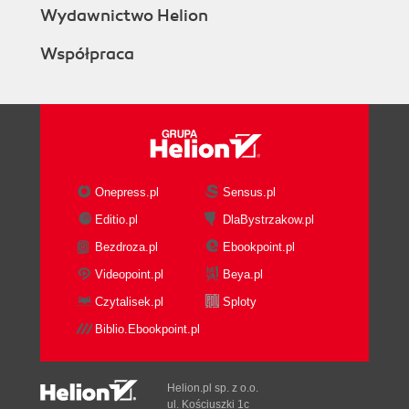
Wydawnictwo Helion
Współpraca
Onepress.pl
Sensus.pl
Editio.pl
DlaBystrzakow.pl
Bezdroza.pl
Ebookpoint.pl
Videopoint.pl
Beya.pl
Czytalisek.pl
Sploty
Biblio.Ebookpoint.pl
Helion.pl sp. z o.o.
ul. Kościuszki 1c