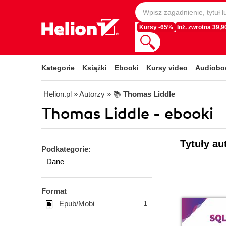
Kursy -65%
Inż. zwrotna 39,90
Kategorie
Książki
Ebooki
Kursy video
Audiobo
Helion.pl
» Autorzy
» 📚
Thomas Liddle
Thomas Liddle - ebooki
Tytuły au
Podkategorie:
Dane
Format
Epub/Mobi
1