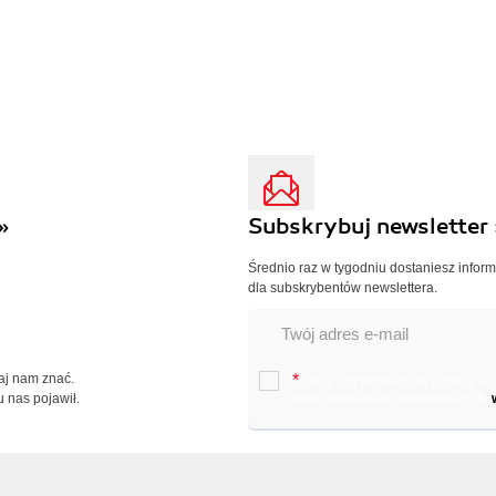
»
Subskrybuj newsletter 
Średnio raz w tygodniu dostaniesz infor
dla subskrybentów newslettera.
Daj nam znać.
*
Chcę otrzymywać na podany e-ma
u nas pojawił.
oraz nowościach wydawniczych.