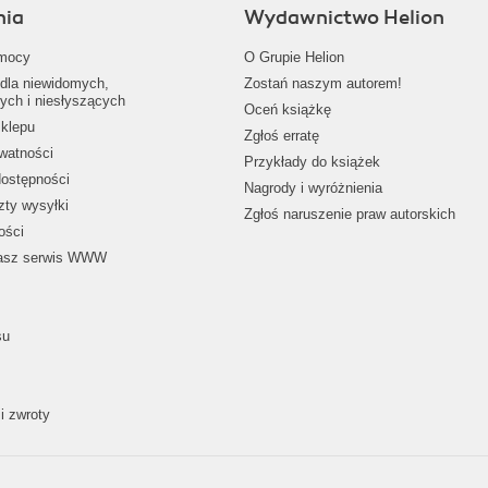
nia
Wydawnictwo Helion
mocy
O Grupie Helion
dla niewidomych,
Zostań naszym autorem!
ych i niesłyszących
Oceń książkę
klepu
Zgłoś erratę
ywatności
Przykłady do książek
dostępności
Nagrody i wyróżnienia
zty wysyłki
Zgłoś naruszenie praw autorskich
ości
nasz serwis WWW
su
i zwroty