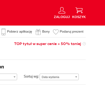
ZALOGUJ
KOSZYK
Pobierz aplikację
Bony
Podaruj prezent
TOP tytuł w super cenie » 50% taniej
on
Data wydania
Sortuj wg:
Data wydania