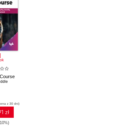
ok
Course
ddle
cena z 30 dni)
1 zł
-10%)