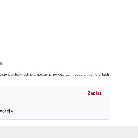
»
macje o aktualnych promocjach, nowościach i specjalnych ofertach
Zapisz
il informacje o zniżkach, promocjach
więcej »