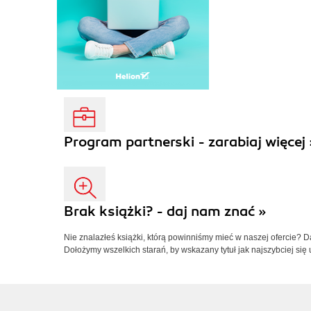
Program partnerski - zarabiaj więcej 
Brak książki? - daj nam znać »
Nie znalazłeś książki, którą powinniśmy mieć w naszej ofercie? 
Dołożymy wszelkich starań, by wskazany tytuł jak najszybciej się 