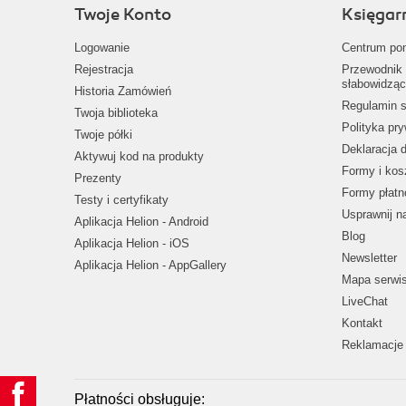
Twoje Konto
Księgar
Logowanie
Centrum po
Rejestracja
Przewodnik 
słabowidząc
Historia Zamówień
Regulamin s
Twoja biblioteka
Polityka pr
Twoje półki
Deklaracja 
Aktywuj kod na produkty
Formy i kos
Prezenty
Formy płatn
Testy i certyfikaty
Usprawnij 
Aplikacja Helion - Android
Blog
Aplikacja Helion - iOS
Newsletter
Aplikacja Helion - AppGallery
Mapa serwi
LiveChat
Kontakt
Reklamacje 
Płatności obsługuje: