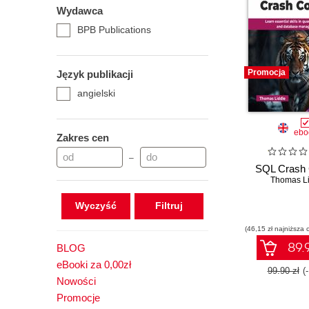
Wydawca
BPB Publications
Promocja
Język publikacji
angielski
ebo
Zakres cen
–
SQL Crash 
Thomas Li
Wyczyść
(46,15 zł najniższa 
89.9
BLOG
eBooki za 0,00zł
99.90 zł
(
Nowości
Promocje