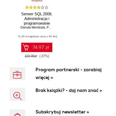
książka
Serwer SQL 2008.
Administracja i
programowanie
Danuta Mendrala
,
Paweł Potasiński
,
Marcin Szeliga
,
Damian Wider
(71,40 zł najniższa cena z 30 dni)
74.97 zł
119.00zł
(-37%)
Program partnerski - zarabiaj
więcej »
Brak książki? - daj nam znać »
Subskrybuj newsletter »