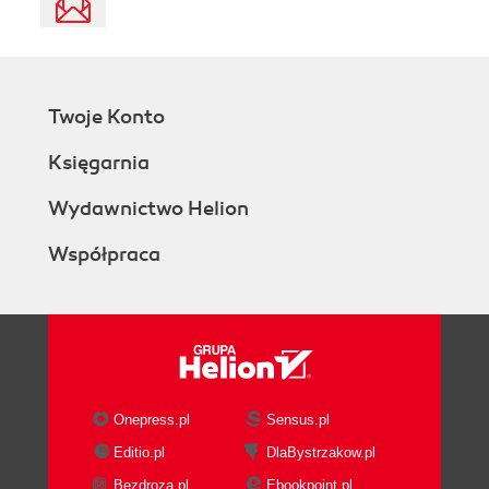
Twoje Konto
Księgarnia
Wydawnictwo Helion
Współpraca
Onepress.pl
Sensus.pl
Editio.pl
DlaBystrzakow.pl
Bezdroza.pl
Ebookpoint.pl