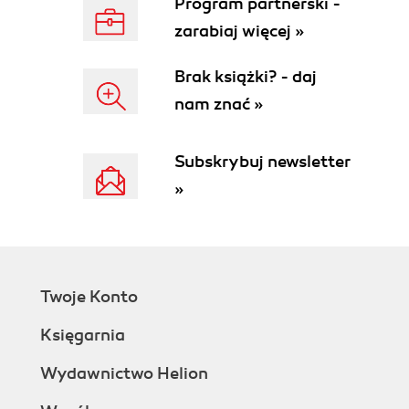
mechanizmem ich przechwytywania (144)
Program partnerski -
Kompresja danych (dotyczy edycji Enterprise)
zarabiaj więcej »
(145)
Kompresja wierszy (146)
Brak książki? - daj
Kompresja stron danych (147)
nam znać »
Zarządzanie kompresją danych w konsoli
SSMS (150)
Szacowanie stopnia kompresji (152)
Subskrybuj newsletter
Usługa wyszukiwania pełnotekstowego (153)
»
Indeksy pełnotekstowe (154)
Integracja z serwerem SQL (158)
Obiekty o zróżnicowanych atrybutach (160)
Atrybut SPARSE (160)
Atrybut column set (163)
Twoje Konto
Atrybuty SPARSE oraz column set a inne
funkcjonalności serwera SQL 2008 (167)
Księgarnia
Indeksy filtrowane (168)
Wydawnictwo Helion
Tworzenie indeksu filtrowanego (168)
Indeksy filtrowane a pełnotablicowe - krótkie