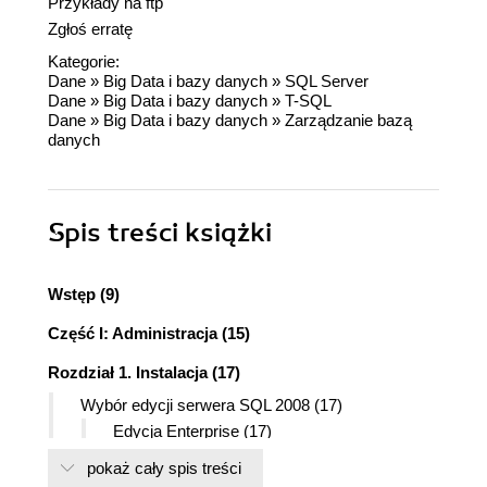
Przykłady na ftp
Zgłoś erratę
Kategorie:
Dane
»
Big Data i bazy danych
»
SQL Server
Dane
»
Big Data i bazy danych
»
T-SQL
Dane
»
Big Data i bazy danych
»
Zarządzanie bazą
danych
Spis treści
książki
Wstęp (9)
Część I: Administracja (15)
Rozdział 1. Instalacja (17)
Wybór edycji serwera SQL 2008 (17)
Edycja Enterprise (17)
Edycja Developer (18)
pokaż cały spis treści
Edycja Standard (18)