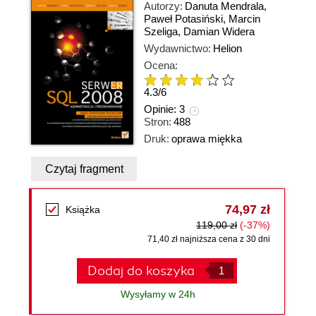
Autorzy:
Danuta Mendrala
,
Paweł Potasiński
,
Marcin
Szeliga
,
Damian Widera
Wydawnictwo:
Helion
Ocena:
4.3
/
6
Opinie:
3
Stron:
488
Druk:
oprawa miękka
Czytaj fragment
74,97 zł
Książka
119,00 zł
(-37%)
71,40 zł najniższa cena z 30 dni
Dodaj do koszyka
Wysyłamy w 24h