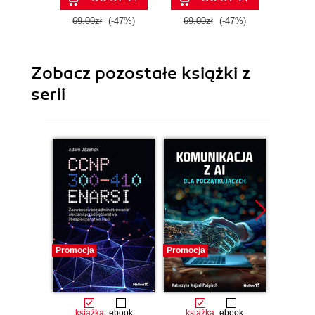
69.00zł
(-47%)
69.00zł
(-47%)
89.0
Zobacz pozostałe książki z
serii
Promocja
Promocja
Promocj
książka
ebook
książka
ebook
ksią