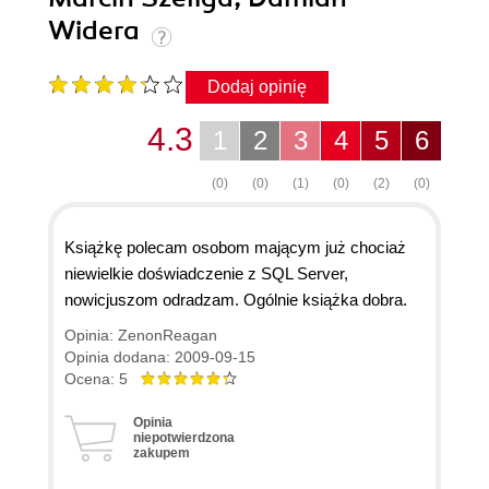
Widera
Dodaj opinię
4.3
1
2
3
4
5
6
(0)
(0)
(1)
(0)
(2)
(0)
Książkę polecam osobom mającym już chociaż
niewielkie doświadczenie z SQL Server,
nowicjuszom odradzam. Ogólnie książka dobra.
Opinia: ZenonReagan
Opinia dodana: 2009-09-15
Ocena: 5
Opinia
niepotwierdzona
zakupem