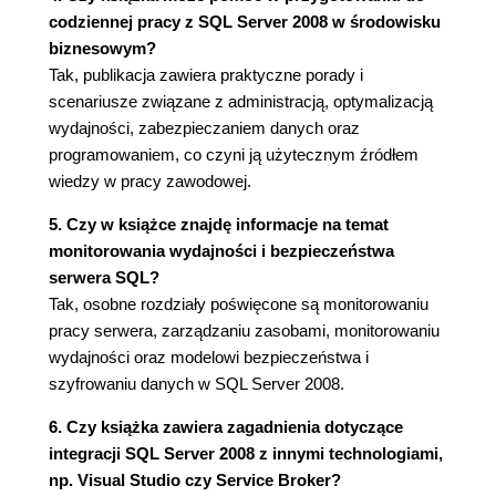
codziennej pracy z SQL Server 2008 w środowisku
Działanie migawek baz danych (96)
biznesowym?
Tworzenie migawek baz danych (97)
Tak, publikacja zawiera praktyczne porady i
Migawki baz danych a funkcjonalność
scenariusze związane z administracją, optymalizacją
podwajania baz danych (99)
wydajności, zabezpieczaniem danych oraz
Zastosowanie migawek baz danych (100)
programowaniem, co czyni ją użytecznym źródłem
Kompresja kopii zapasowych (dotyczy edycji
wiedzy w pracy zawodowej.
Enterprise) (101)
Zmiana domyślnych ustawień kompresji kopii
5. Czy w książce znajdę informacje na temat
zapasowej (102)
monitorowania wydajności i bezpieczeństwa
Porównanie kopii zapasowych
serwera SQL?
skompresowanych i nieskompresowanych
Tak, osobne rozdziały poświęcone są monitorowaniu
(103)
pracy serwera, zarządzaniu zasobami, monitorowaniu
Replikacja Peer-to-Peer (dotyczy edycji
wydajności oraz modelowi bezpieczeństwa i
Enterprise) (105)
szyfrowaniu danych w SQL Server 2008.
Nowości w replikacji Peer-to-Peer w
serwerze SQL 2008 (106)
6. Czy książka zawiera zagadnienia dotyczące
Topologia (106)
integracji SQL Server 2008 z innymi technologiami,
Konfiguracja replikacji (108)
np. Visual Studio czy Service Broker?