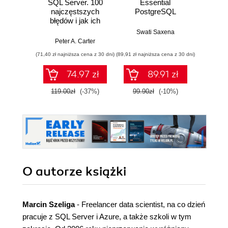
SQL Server. 100
Essential
SQL w 
najczęstszych
PostgreSQL
Prakt
błędów i jak ich
jęz
skutecznie unikać
Swati Saxena
Peter A. Carter
Micha
(71,40 zł najniższa cena z 30 dni)
(89,91 zł najniższa cena z 30 dni)
74.97 zł
89.91 zł
119.00zł
(-37%)
99.90zł
(-10%)
O autorze
książki
Marcin Szeliga
- Freelancer data scientist, na co dzień
pracuje z SQL Server i Azure, a także szkoli w tym