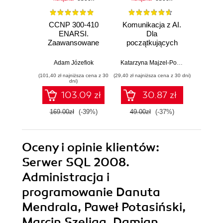
CCNP 300-410
Komunikacja z AI.
Inf
ENARSI.
Dla
kodowa
Zaawansowane
początkujących
wprow
administrowanie
prz
sieciami
zas
Adam Józefiok
Katarzyna Majzel-Pośpiech
Wojcie
przedsiębiorstwa i
(101,40 zł najniższa cena z 30
(29,40 zł najniższa cena z 30 dni)
(35,40 zł naj
bezpieczeństwo
dni)
sieci
103.09 zł
30.87 zł
169.00zł
(-39%)
49.00zł
(-37%)
59.0
Oceny i opinie klientów:
Serwer SQL 2008.
Administracja i
programowanie Danuta
Mendrala, Paweł Potasiński,
Marcin Szeliga, Damian