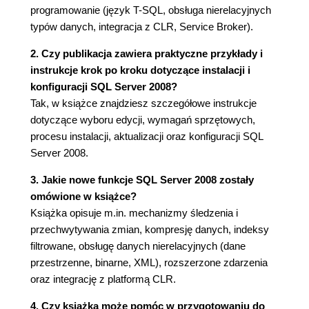
zainstalowanych w systemie (60)
programowanie (język T-SQL, obsługa nierelacyjnych
Tworzenie własnych polityk i warunków w
typów danych, integracja z CLR, Service Broker).
konsoli SSMS (68)
Programowe użycie i kontrolowanie polityk
2. Czy publikacja zawiera praktyczne przykłady i
(73)
instrukcje krok po kroku dotyczące instalacji i
PowerShell (77)
konfiguracji SQL Server 2008?
Nawigacja po obiektach serwera SQL (79)
Tak, w książce znajdziesz szczegółowe instrukcje
Typowe zadania administracyjne w
dotyczące wyboru edycji, wymagań sprzętowych,
PowerShell (81)
procesu instalacji, aktualizacji oraz konfiguracji SQL
Zadania usługi Agent (85)
Server 2008.
Rozdział 3. Wysoka dostępność (87)
3. Jakie nowe funkcje SQL Server 2008 zostały
Podwajanie baz danych (dotyczy edycji
omówione w książce?
Enterprise) (88)
Książka opisuje m.in. mechanizmy śledzenia i
Architektura funkcjonalności podwajania baz
przechwytywania zmian, kompresję danych, indeksy
danych (88)
filtrowane, obsługę danych nierelacyjnych (dane
Automatyczne naprawianie stron danych (92)
przestrzenne, binarne, XML), rozszerzone zdarzenia
Kompresja dziennika transakcyjnego (94)
oraz integrację z platformą CLR.
Migawki baz danych (dotyczy edycji Enterprise)
4. Czy książka może pomóc w przygotowaniu do
(95)