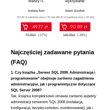
branży IT.
wykrywanie
s
DTA (46)
Praktyczne
włamań
ste
Dokumentacja BOL (47)
przykłady i
p
Izabela Kein
Adam Józefiok
Wito
Przykładowa baza danych AdventureWorks
ćwiczenia
(47,40 zł najniższa cena z 30 dni)
(89,40 zł najniższa cena z 30 dni)
(35,94 zł naj
2008 (47)
Program SQLCMD (48)
49.77 zł
90.89 zł
Visual Studio 2008 (48)
79.00zł
(-37%)
149.00zł
(-39%)
59.9
Rozdział 2. Scentralizowana administracja (51)
Serwer konfiguracji (52)
Najczęściej zadawane pytania
Tworzenie serwera konfiguracji (52)
Równoczesne zapytania do grupy serwerów
(FAQ)
(55)
Egzekwowanie polityk zarządzania
1. Czy książka ,,Serwer SQL 2008. Administracja i
serwerami na grupie serwerów (55)
programowanie" obejmuje zarówno zagadnienia
Serwer konfiguracji a bezpieczeństwo (56)
administracyjne, jak i programistyczne dotyczące
Polityki zarządzania serwerem (56)
SQL Server 2008?
Architektura systemu (56)
Tak, książka kompleksowo omawia zarówno aspekty
Skalowalność systemu (60)
administracji serwerem SQL 2008 (instalacja,
Korzystanie z polityk zarządzania serwerem
konfiguracja, bezpieczeństwo, monitorowanie), jak i