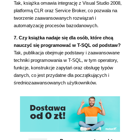
Konflikty w replikacji Peer-to-Peer (120)
Tak, książka omawia integrację z Visual Studio 2008,
platformą CLR oraz Service Broker, co pozwala na
Rozdział 4. Nowe funkcje serwera SQL (125)
tworzenie zaawansowanych rozwiązań i
Mechanizm śledzenia zmian (126)
automatyzację procesów bazodanowych.
Działanie mechanizmu śledzenia zmian (126)
Praca z mechanizmem śledzenia zmian
7. Czy książka nadaje się dla osób, które chcą
(127)
nauczyć się programować w T-SQL od podstaw?
Wpływ mechanizmu śledzenia zmian na
Tak, publikacja obejmuje podstawy i zaawansowane
zachowanie silnika baz danych (134)
techniki programowania w T-SQL, w tym operatory,
Zalety mechanizmu śledzenia zmian (135)
funkcje, konstrukcje zapytań oraz obsługę typów
Mechanizm przechwytywania zmian (dotyczy
danych, co jest przydatne dla początkujących i
edycji Enterprise) (136)
średniozaawansowanych użytkowników.
Konfiguracja mechanizmu przechwytywania
zmian (136)
Działanie mechanizmu przechwytywania
zmian (139)
Praca z mechanizmem przechwytywania
zmian (141)
Porównanie mechanizmu śledzenia zmian z