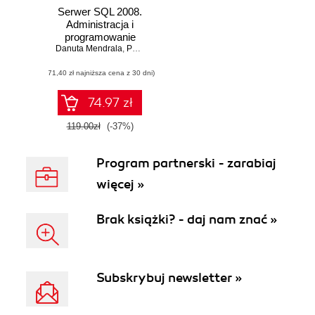
Serwer SQL 2008.
Administracja i
programowanie
Danuta Mendrala
,
Paweł Potasiński
,
Marcin Szeliga
,
Damian Wider
(71,40 zł najniższa cena z 30 dni)
74.97 zł
119.00zł
(-37%)
Program partnerski - zarabiaj
więcej »
Brak książki? - daj nam znać »
Subskrybuj newsletter »