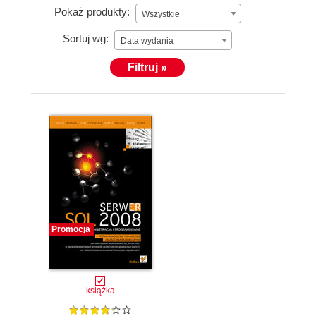
Pokaż produkty:
Wszystkie
Sortuj wg:
Data wydania
Filtruj »
Promocja
książka