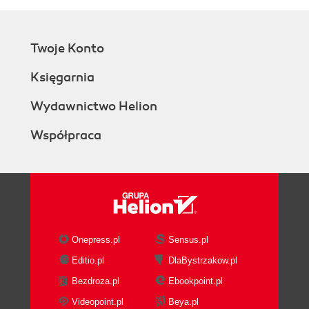
Twoje Konto
Księgarnia
Wydawnictwo Helion
Współpraca
Onepress.pl
Sensus.pl
Editio.pl
DlaBystrzakow.pl
Bezdroza.pl
Ebookpoint.pl
Videopoint.pl
Beya.pl