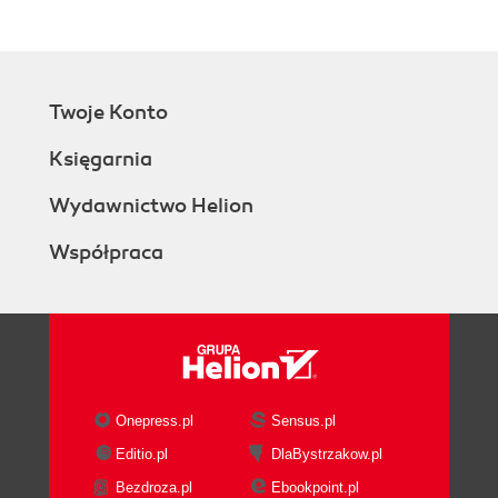
Twoje Konto
Księgarnia
Wydawnictwo Helion
Współpraca
Onepress.pl
Sensus.pl
Editio.pl
DlaBystrzakow.pl
Bezdroza.pl
Ebookpoint.pl