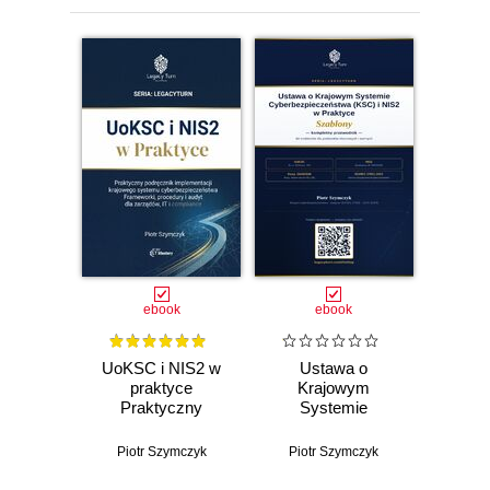
ebook
ebook
UoKSC i NIS2 w
Ustawa o
praktyce
Krajowym
Praktyczny
Systemie
podręcznik
Cyberbezpieczeństwa
implementacji
(KSC) i NIS2 w
Piotr Szymczyk
Piotr Szymczyk
Krajowego
praktyce -
Systemu
kompletny