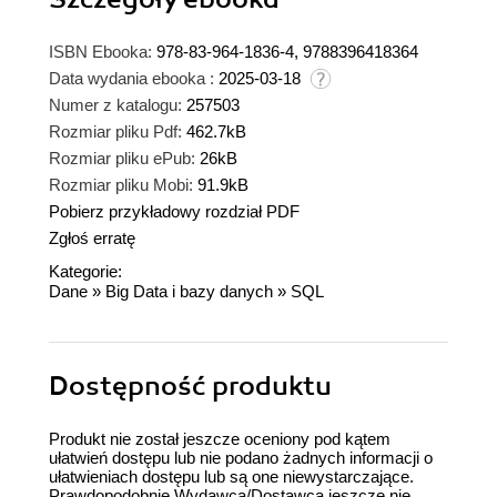
ISBN Ebooka:
978-83-964-1836-4, 9788396418364
Data wydania ebooka :
2025-03-18
Numer z katalogu:
257503
Rozmiar pliku Pdf:
462.7kB
Rozmiar pliku ePub:
26kB
Rozmiar pliku Mobi:
91.9kB
Pobierz przykładowy rozdział PDF
Zgłoś erratę
Kategorie:
Dane
»
Big Data i bazy danych
»
SQL
Dostępność produktu
Produkt nie został jeszcze oceniony pod kątem
ułatwień dostępu lub nie podano żadnych informacji o
ułatwieniach dostępu lub są one niewystarczające.
Prawdopodobnie Wydawca/Dostawca jeszcze nie