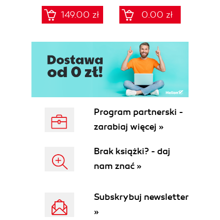
Cyberbezpieczeństwa
przewodnik po 68
149.00 zł
0.00 zł
Frameworki,
szablonach
procedury, audyt
NIS2/UoKSC dla
dla zarządów, IT i
podmiotów
compliance
kluczowych i
ważnych
Program partnerski -
zarabiaj więcej »
Brak książki? - daj
nam znać »
Subskrybuj newsletter
»