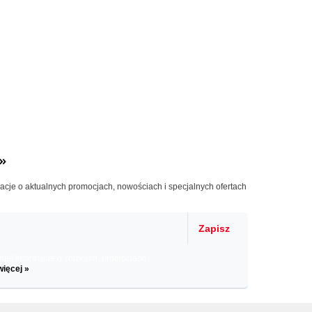
»
macje o aktualnych promocjach, nowościach i specjalnych ofertach
Zapisz
il informacje o zniżkach, promocjach
więcej »