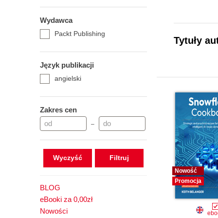
Wydawca
Packt Publishing
Tytuły au
Język publikacji
angielski
Zakres cen
–
Wyczyść
Nowość
Promocja
BLOG
eBooki za 0,00zł
Nowości
ebo