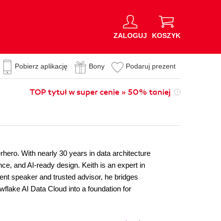
ZALOGUJ
KOSZYK
Pobierz aplikację
Bony
Podaruj prezent
TOP tytuł w super cenie » 50% taniej
hero. With nearly 30 years in data architecture
e, and AI-ready design. Keith is an expert in
uent speaker and trusted advisor, he bridges
wflake AI Data Cloud into a foundation for