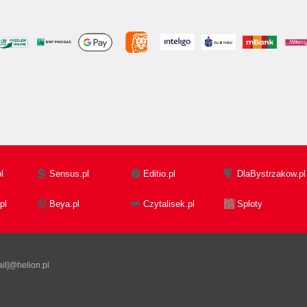
l
Sensus.pl
Editio.pl
DlaBystrzakow.pl
pl
Beya.pl
Czytalisek.pl
Sploty
il]@helion.pl