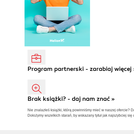
Program partnerski - zarabiaj więcej 
Brak książki? - daj nam znać »
Nie znalazłeś książki, którą powinniśmy mieć w naszej ofercie? 
Dołożymy wszelkich starań, by wskazany tytuł jak najszybciej się 