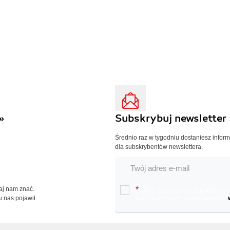
»
Subskrybuj newsletter 
Średnio raz w tygodniu dostaniesz infor
dla subskrybentów newslettera.
Daj nam znać.
*
Chcę otrzymywać na podany e-ma
u nas pojawił.
oraz nowościach wydawniczych.