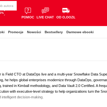
65%
POMOC
LIVE CHAT
OD O,OOZŁ
oki
Promocje
Nowości
Bestsellery
Darmowe ebooki
r is Field CTO at DataOps live and a multi-year Snowflake Data Super
ng, he helps global enterprises modernize through DataOps, governanc
 trained in Kimball methodology, and Data Vault 2.0 Certified. A freq
tion with executive-level strategy to help organizations turn the Sno
 intelligent decision-making.