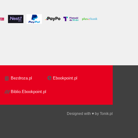
Bezdroza.pl
Ebookpoint.pl
Biblio.Ebookpoint.pl
Designed with ♥ by
Tonik.pl