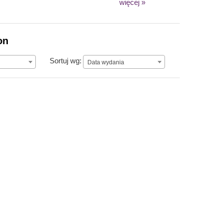
więcej »
on
Data wydania
Sortuj wg:
Data wydania