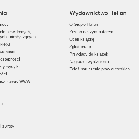
nia
Wydawnictwo Helion
mocy
O Grupie Helion
dla niewidomych,
Zostań naszym autorem!
ych i niesłyszących
Oceń książkę
klepu
Zgłoś erratę
ywatności
Przykłady do książek
dostępności
Nagrody i wyróżnienia
zty wysyłki
Zgłoś naruszenie praw autorskich
ości
nasz serwis WWW
su
i zwroty