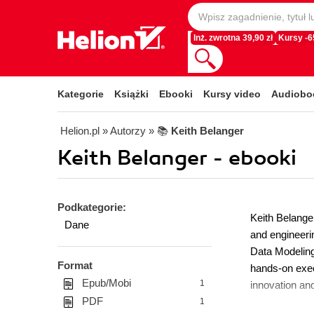
Inż. zwrotna 39,90 zł
Kursy -
Kategorie
Książki
Ebooki
Kursy video
Audiobo
Helion.pl
» Autorzy
» 📚
Keith Belanger
Keith Belanger - ebooki
Podkategorie:
Keith Belange
Dane
and engineeri
Data Modeling,
Format
hands-on execu
Epub/Mobi
1
innovation and
PDF
1