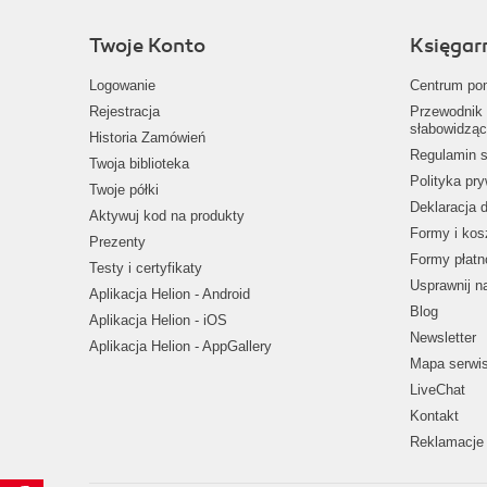
Twoje Konto
Księgar
Logowanie
Centrum po
Rejestracja
Przewodnik 
słabowidząc
Historia Zamówień
Regulamin s
Twoja biblioteka
Polityka pr
Twoje półki
Deklaracja 
Aktywuj kod na produkty
Formy i kos
Prezenty
Formy płatn
Testy i certyfikaty
Usprawnij 
Aplikacja Helion - Android
Blog
Aplikacja Helion - iOS
Newsletter
Aplikacja Helion - AppGallery
Mapa serwi
LiveChat
Kontakt
Reklamacje 