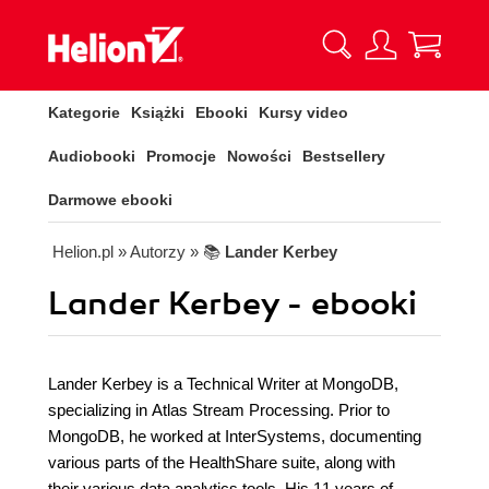
Kategorie
Książki
Ebooki
Kursy video
Audiobooki
Promocje
Nowości
Bestsellery
Darmowe ebooki
Helion.pl
» Autorzy
» 📚
Lander Kerbey
Lander Kerbey - ebooki
Lander Kerbey is a Technical Writer at MongoDB,
specializing in Atlas Stream Processing. Prior to
MongoDB, he worked at InterSystems, documenting
various parts of the HealthShare suite, along with
their various data analytics tools. His 11 years of