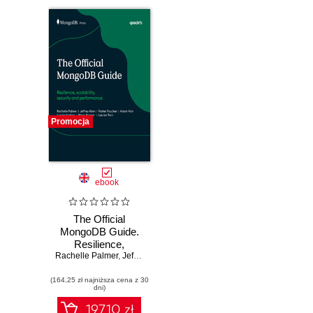
Promocja
ebook
The Official
MongoDB Guide.
Resilience,
Rachelle Palmer
scalability, security
,
Jeffrey Allen
,
Parker Faucher
,
Alison Huh
,
Lander 
and performance
(164,25 zł najniższa cena z 30
dni)
197.10 zł