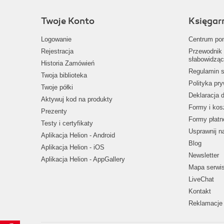
Twoje Konto
Księgar
Logowanie
Centrum po
Rejestracja
Przewodnik 
słabowidząc
Historia Zamówień
Regulamin s
Twoja biblioteka
Polityka pr
Twoje półki
Deklaracja 
Aktywuj kod na produkty
Formy i kos
Prezenty
Formy płatn
Testy i certyfikaty
Usprawnij 
Aplikacja Helion - Android
Blog
Aplikacja Helion - iOS
Newsletter
Aplikacja Helion - AppGallery
Mapa serwi
LiveChat
Kontakt
Reklamacje 