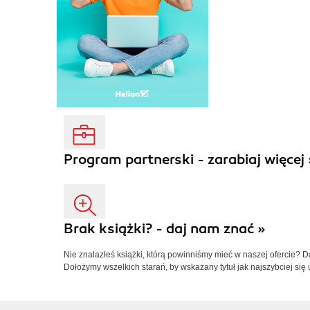
Program partnerski - zarabiaj więcej 
Brak książki? - daj nam znać »
Nie znalazłeś książki, którą powinniśmy mieć w naszej ofercie? 
Dołożymy wszelkich starań, by wskazany tytuł jak najszybciej się 