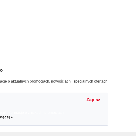
»
macje o aktualnych promocjach, nowościach i specjalnych ofertach
Zapisz
il informacje o zniżkach, promocjach
więcej »