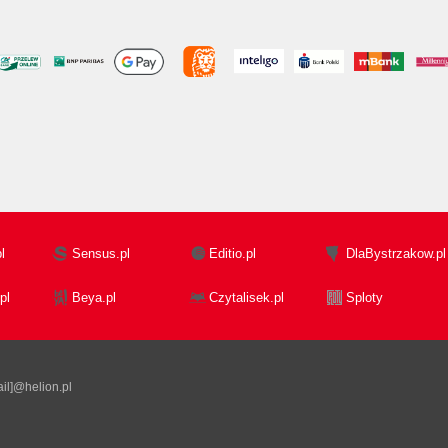
l
Sensus.pl
Editio.pl
DlaBystrzakow.pl
pl
Beya.pl
Czytalisek.pl
Sploty
il]@helion.pl