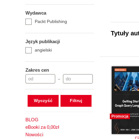
Wydawca
Packt Publishing
Tytuły au
Język publikacji
angielski
Zakres cen
–
Wyczyść
Promocja
BLOG
eBooki za 0,00zł
Nowości