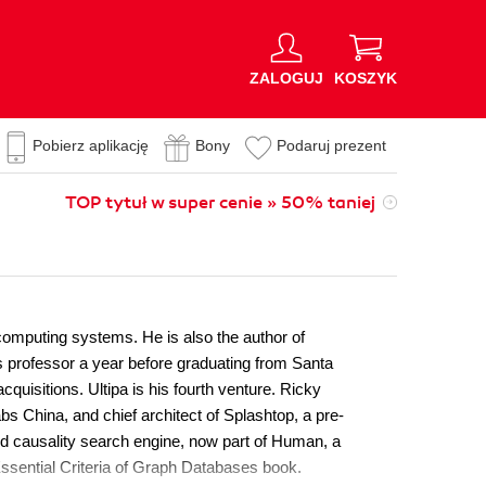
ZALOGUJ
KOSZYK
Pobierz aplikację
Bony
Podaruj prezent
TOP tytuł w super cenie » 50% taniej
computing systems. He is also the author of
is professor a year before graduating from Santa
uisitions. Ultipa is his fourth venture. Ricky
China, and chief architect of Splashtop, a pre-
d causality search engine, now part of Human, a
Essential Criteria of Graph Databases book.