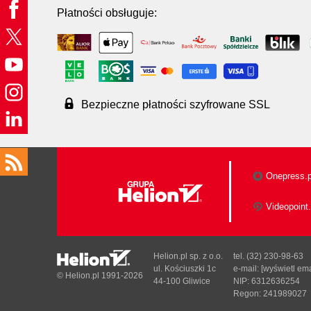
Płatności obsługuje:
Bezpieczne płatności szyfrowane SSL
Onepress.p
Videopoint.
Helion.pl sp. z o.o.
tel. (32) 230-98-63
ul. Kościuszki 1c
e-mail:
[wyświetl ema
© Helion.pl 1991-2026
44-100 Gliwice
NIP: 6312636254
Regon: 241989027