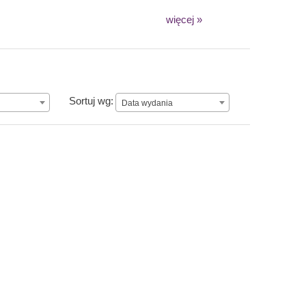
więcej »
Data wydania
Sortuj wg:
Data wydania