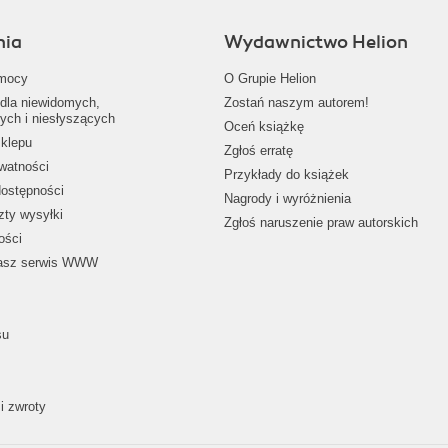
nia
Wydawnictwo Helion
mocy
O Grupie Helion
dla niewidomych,
Zostań naszym autorem!
ych i niesłyszących
Oceń książkę
klepu
Zgłoś erratę
ywatności
Przykłady do książek
dostępności
Nagrody i wyróżnienia
zty wysyłki
Zgłoś naruszenie praw autorskich
ości
nasz serwis WWW
su
i zwroty