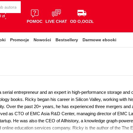
 zł
POMOC
LIVE CHAT
OD O,OOZŁ
oki
Promocje
Nowości
Bestsellery
Darmowe ebooki
a serial entrepreneur and an expert in high-performance storage and 
ology books. Ricky began his career in Silicon Valley, working with h
ty. Over the past 20+ years, he has experienced three mergers and acq
rved as CTO of EMC Asia R&D Center, managing director of EMC Labs 
tartup. He was also the CEO of Allhistory, a knowledge graph-powere
ed online education services company. Ricky is the author of the The 