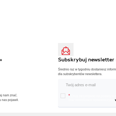
»
Subskrybuj newsletter 
Średnio raz w tygodniu dostaniesz infor
dla subskrybentów newslettera.
Daj nam znać.
*
Chcę otrzymywać na podany e-ma
u nas pojawił.
oraz nowościach wydawniczych.