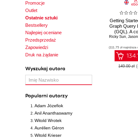
Promocje
ebo
Outlet
Ostatnie sztuki
Getting Starte
Bestsellery
Graph Query 
(GQL). A c
Najlepiej oceniane
Ricky Sun
guide to des
,
Jason
Przedsprzedaż
querying, and
Zapowiedzi
(111,75 zł najniższa 
graph databa
GQL
Druk na żądanie
134.
149.00 zł
Wyszukaj autora
Popularni autorzy
Adam Józefiok
Anil Ananthaswamy
Witold Wrotek
Aurélien Géron
Witold Krieser