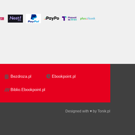
Bezdroza.pl
Ebookpoint.pl
Biblio.Ebookpoint.pl
Designed with ♥ by
Tonik.pl