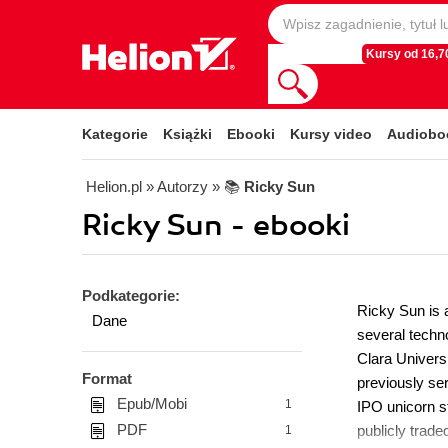
Kursy od 16,70
Kategorie
Książki
Ebooki
Kursy video
Audiobo
Helion.pl
» Autorzy
» 📚
Ricky Sun
Ricky Sun - ebooki
Podkategorie:
Ricky Sun is 
Dane
several techn
Clara Universi
Format
previously se
Epub/Mobi
1
IPO unicorn s
PDF
publicly trad
1