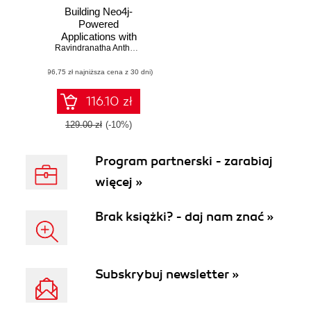
Building Neo4j-
Powered
Applications with
LLMs. Create
Ravindranatha Anthapu
,
Siddhant Agarwal
,
Dr. Jim Webber
,
Dr. Juli
LLM-driven search
(96,75 zł najniższa cena z 30 dni)
and
recommendations
applications with
116.10 zł
Haystack,
LangChain4j, and
129.00 zł
(-10%)
Spring AI
Program partnerski - zarabiaj
więcej »
Brak książki? - daj nam znać »
Subskrybuj newsletter »