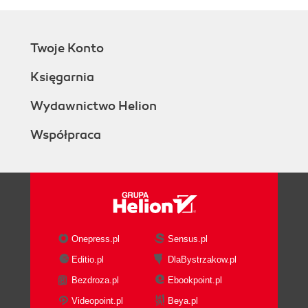
Twoje Konto
Księgarnia
Wydawnictwo Helion
Współpraca
Onepress.pl
Sensus.pl
Editio.pl
DlaBystrzakow.pl
Bezdroza.pl
Ebookpoint.pl
Videopoint.pl
Beya.pl