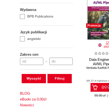
Wydawca
BPB Publications
Promocja
Język publikacji
angielski
ebo
Zakres cen
Data Enginee
–
AI/ML Pip
Wyczyść
(46,15 zł najniższa 
89.9
BLOG
99.90 zł
(
eBooki za 0,00zł
Nowości