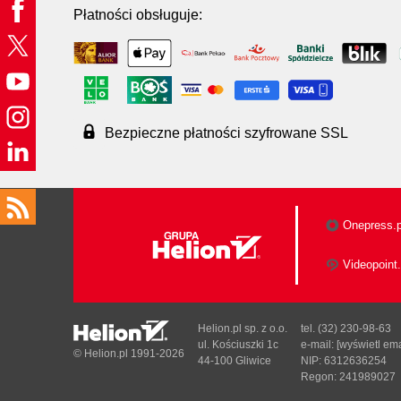
Płatności obsługuje:
Bezpieczne płatności szyfrowane SSL
Onepress.p
Videopoint.
Helion.pl sp. z o.o.
tel. (32) 230-98-63
ul. Kościuszki 1c
e-mail:
[wyświetl ema
© Helion.pl 1991-2026
44-100 Gliwice
NIP: 6312636254
Regon: 241989027