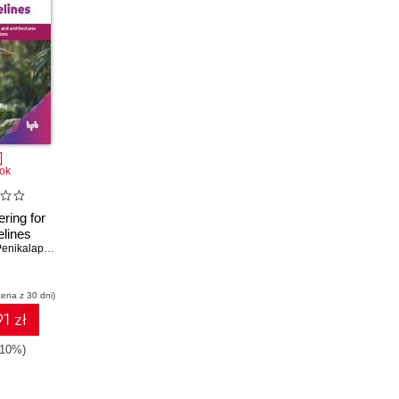
ok
ring for
elines
Venkata Karthik Penikalapati
,
Mitesh Mangaonkar
cena z 30 dni)
1 zł
-10%)