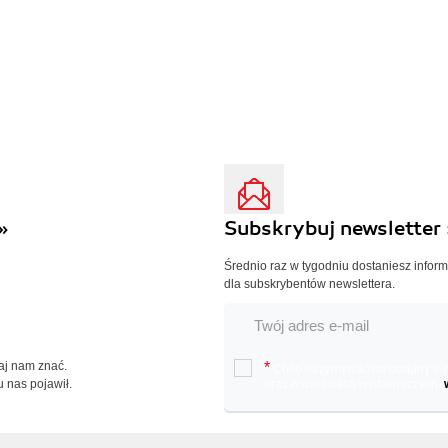
»
Subskrybuj newsletter 
Średnio raz w tygodniu dostaniesz infor
dla subskrybentów newslettera.
Daj nam znać.
*
Chcę otrzymywać na podany e-ma
u nas pojawił.
oraz nowościach wydawniczych.