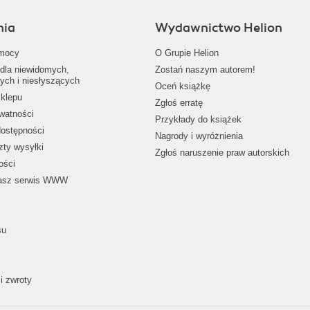
nia
Wydawnictwo Helion
mocy
O Grupie Helion
dla niewidomych,
Zostań naszym autorem!
ych i niesłyszących
Oceń książkę
klepu
Zgłoś erratę
ywatności
Przykłady do książek
dostępności
Nagrody i wyróżnienia
zty wysyłki
Zgłoś naruszenie praw autorskich
ości
nasz serwis WWW
su
i zwroty