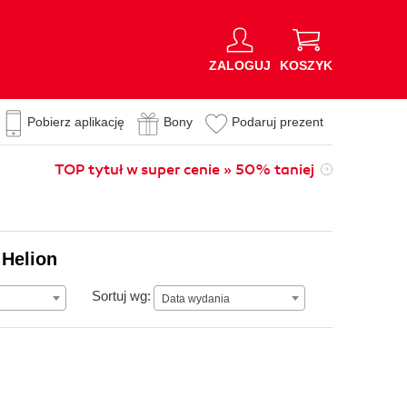
ZALOGUJ
KOSZYK
Pobierz aplikację
Bony
Podaruj prezent
TOP tytuł w super cenie » 50% taniej
 Helion
Data wydania
Sortuj wg:
Data wydania