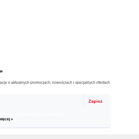
»
macje o aktualnych promocjach, nowościach i specjalnych ofertach
Zapisz
il informacje o zniżkach, promocjach
więcej »