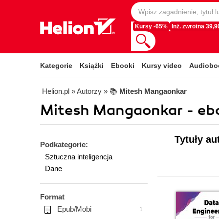
Kursy -65%
Inż. zwrotna 39,90
Kategorie
Książki
Ebooki
Kursy video
Audiobo
Helion.pl
» Autorzy
» 📚
Mitesh Mangaonkar
Mitesh Mangaonkar - eb
Tytuły au
Podkategorie:
Sztuczna inteligencja
Dane
Format
Epub/Mobi
1