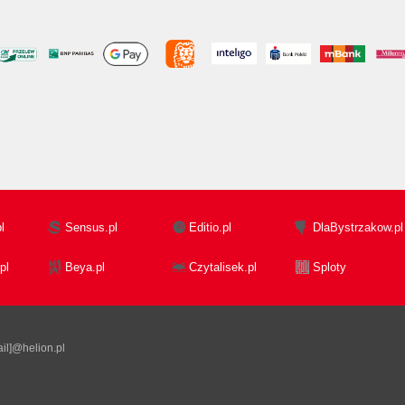
l
Sensus.pl
Editio.pl
DlaBystrzakow.pl
pl
Beya.pl
Czytalisek.pl
Sploty
il]@helion.pl