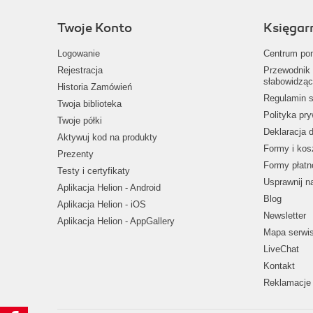
Twoje Konto
Księgar
Logowanie
Centrum po
Rejestracja
Przewodnik 
słabowidząc
Historia Zamówień
Regulamin s
Twoja biblioteka
Polityka pr
Twoje półki
Deklaracja 
Aktywuj kod na produkty
Formy i kos
Prezenty
Formy płatn
Testy i certyfikaty
Usprawnij 
Aplikacja Helion - Android
Blog
Aplikacja Helion - iOS
Newsletter
Aplikacja Helion - AppGallery
Mapa serwi
LiveChat
Kontakt
Reklamacje 