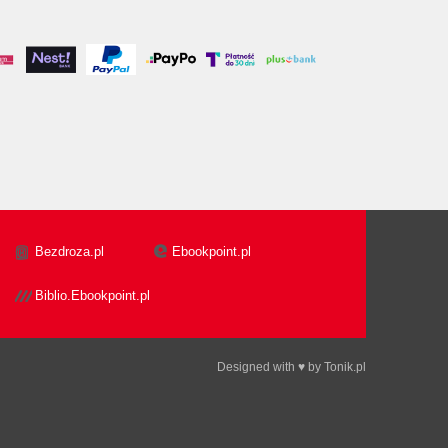
Bezdroza.pl
Ebookpoint.pl
Biblio.Ebookpoint.pl
Designed with ♥ by
Tonik.pl